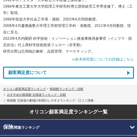
1996年東京工業大学大学院理工学研究科博士課程経営工学専攻修了。博士（工
学）取得。
1996年筑波大学社会工学系・講師。2002年6月同助教授。
2008年4月慶應義塾大学理工学部管理工学科・准教授。2011年4月同教授、現
在に至る。
2023年4月内閣府 科学技術・イノベーション推進事務局参事官（インフラ・防
災担当）付上席科学技術政策フェロー（非常勤）
研究分野は応用統計解析、品質管理、マーケティング。
≫鈴木研究室についての詳細はこちら
顧客満足度について
オリコン顧客満足度ランキング
映画館ランキング・比較
おすすめの映画館 北海道ランキング・比較
映画館 北海道の劇場の利用のしやすさランキング・口コミ情報
オリコン顧客満足度
ランキング一覧
保険
関連ランキング