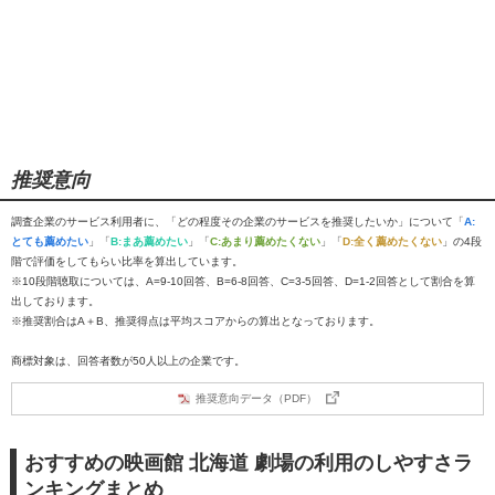
推奨意向
調査企業のサービス利用者に、「どの程度その企業のサービスを推奨したいか」について「
A:
とても薦めたい
」「
B:まあ薦めたい
」「
C:あまり薦めたくない
」「
D:全く薦めたくない
」の4段
階で評価をしてもらい比率を算出しています。
※10段階聴取については、A=9-10回答、B=6-8回答、C=3-5回答、D=1-2回答として割合を算
出しております。
※推奨割合はA＋B、推奨得点は平均スコアからの算出となっております。
商標対象は、回答者数が50人以上の企業です。
推奨意向データ（PDF）
おすすめの映画館 北海道 劇場の利用のしやすさラ
ンキングまとめ