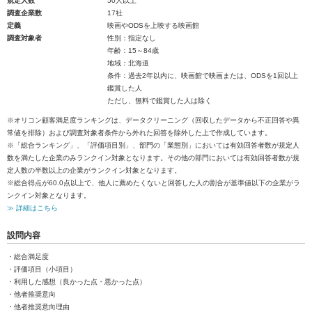
規定人数
50人以上
調査企業数
17社
定義
映画やODSを上映する映画館
調査対象者
性別：指定なし
年齢：15～84歳
地域：北海道
条件：過去2年以内に、映画館で映画または、ODSを1回以上
鑑賞した人
ただし、無料で鑑賞した人は除く
※オリコン顧客満足度ランキングは、データクリーニング（回収したデータから不正回答や異
常値を排除）および調査対象者条件から外れた回答を除外した上で作成しています。
※「総合ランキング」、「評価項目別」、部門の「業態別」においては有効回答者数が規定人
数を満たした企業のみランクイン対象となります。その他の部門においては有効回答者数が規
定人数の半数以上の企業がランクイン対象となります。
※総合得点が60.0点以上で、他人に薦めたくないと回答した人の割合が基準値以下の企業がラ
ンクイン対象となります。
≫ 詳細はこちら
設問内容
・総合満足度
・評価項目（小項目）
・利用した感想（良かった点・悪かった点）
・他者推奨意向
・他者推奨意向理由