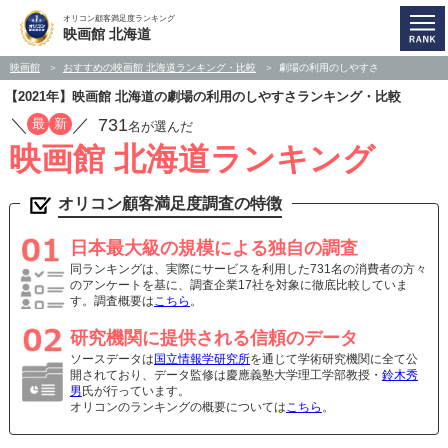
オリコン顧客満足度ランキング
映画館 北海道
映画館
おすすめの映画館 北海道ランキング・比較
劇場の利用のしやすさ
【2021年】映画館 北海道の劇場の利用のしやすさランキング・比較
／
／
731
最
新
名が選んだ
映画館 北海道ランキング
オリコン顧客満足度調査の特徴
日本最大級の規模による独自の調査
同ランキングは、実際にサービスを利用した731名の消費者の方々
のアンケートを基に、調査企業17社を対象に徹底比較していま
す。調査概要は
こちら
。
研究機関に提供される信頼のデータ
ソースデータは
国立情報学研究所
を通じて学術研究機関に全て公
開されており、データ監修は慶應義塾大学理工学部教授・
鈴木秀
男
氏が行っています。
オリコンのランキングの概要については
こちら
。