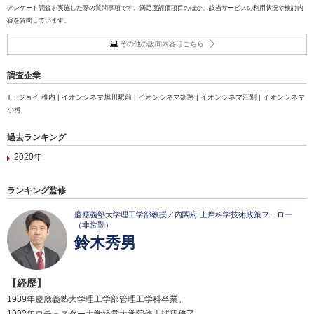
アンケート調査を実施した際の質問事項です。満足度評価項目のほか、該当サービスの利用状況や検討内
容を質問しています。
その他の設問内容はこちら
調査企業
T・ジョイ 稚内 | イオンシネマ旭川駅前 | イオンシネマ釧路 | イオンシネマ江別 | イオンシネマ
小樽
過去ランキング
2020年
ランキング監修
慶應義塾大学理工学部教授／内閣府 上席科学技術政策フェロー
（非常勤）
鈴木秀男
【経歴】
1989年慶應義塾大学理工学部管理工学科卒業。
1992年ロチェスター大学経営大学院修士課程修了。