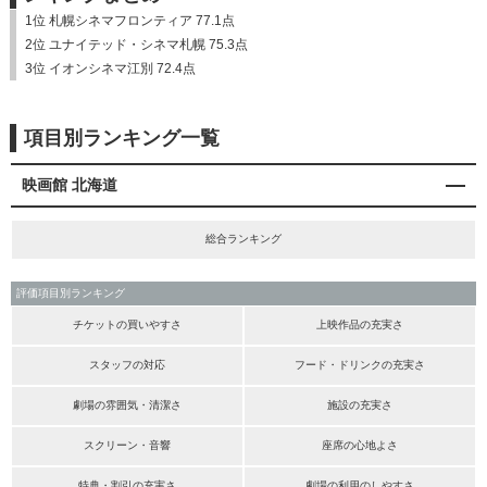
1位 札幌シネマフロンティア 77.1点
2位 ユナイテッド・シネマ札幌 75.3点
3位 イオンシネマ江別 72.4点
項目別ランキング一覧
映画館 北海道
総合ランキング
評価項目別ランキング
チケットの買いやすさ
上映作品の充実さ
スタッフの対応
フード・ドリンクの充実さ
劇場の雰囲気・清潔さ
施設の充実さ
スクリーン・音響
座席の心地よさ
特典・割引の充実さ
劇場の利用のしやすさ