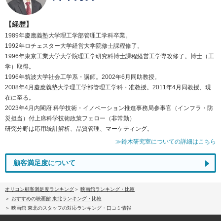
【経歴】
1989年慶應義塾大学理工学部管理工学科卒業。
1992年ロチェスター大学経営大学院修士課程修了。
1996年東京工業大学大学院理工学研究科博士課程経営工学専攻修了。博士（工
学）取得。
1996年筑波大学社会工学系・講師。2002年6月同助教授。
2008年4月慶應義塾大学理工学部管理工学科・准教授。2011年4月同教授、現
在に至る。
2023年4月内閣府 科学技術・イノベーション推進事務局参事官（インフラ・防
災担当）付上席科学技術政策フェロー（非常勤）
研究分野は応用統計解析、品質管理、マーケティング。
≫鈴木研究室についての詳細はこちら
顧客満足度について
オリコン顧客満足度ランキング
映画館ランキング・比較
おすすめの映画館 東北ランキング・比較
映画館 東北のスタッフの対応ランキング・口コミ情報