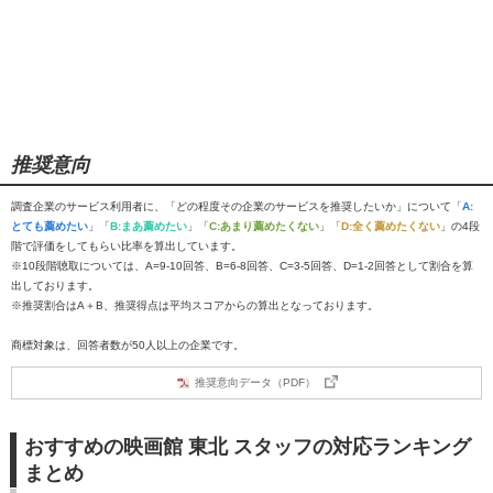
推奨意向
調査企業のサービス利用者に、「どの程度その企業のサービスを推奨したいか」について「
A:
とても薦めたい
」「
B:まあ薦めたい
」「
C:あまり薦めたくない
」「
D:全く薦めたくない
」の4段
階で評価をしてもらい比率を算出しています。
※10段階聴取については、A=9-10回答、B=6-8回答、C=3-5回答、D=1-2回答として割合を算
出しております。
※推奨割合はA＋B、推奨得点は平均スコアからの算出となっております。
商標対象は、回答者数が50人以上の企業です。
推奨意向データ（PDF）
おすすめの映画館 東北 スタッフの対応ランキング
まとめ