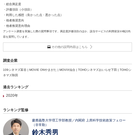
・総合満足度
・評価項目（小項目）
・利用した感想（良かった点・悪かった点）
・他者推奨意向
・他者推奨意向理由
アンケート調査を実施した際の質問事項です。満足度評価項目のほか、該当サービスの利用状況や検討内
容を質問しています。
その他の設問内容はこちら
調査企業
109シネマズ富谷 | MOVIE ONやまがた | MOVIX仙台 | TOHOシネマズおいらせ下田 | TOHOシ
ネマズ秋田
過去ランキング
2020年
ランキング監修
慶應義塾大学理工学部教授／内閣府 上席科学技術政策フェロー
（非常勤）
鈴木秀男