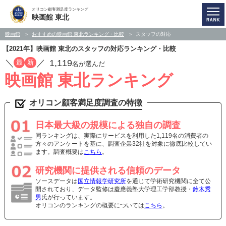
オリコン顧客満足度ランキング
映画館 東北
映画館
おすすめの映画館 東北ランキング・比較
スタッフの対応
【2021年】映画館 東北のスタッフの対応ランキング・比較
／
／
1,119
最
新
名が選んだ
映画館 東北ランキング
オリコン顧客満足度調査の特徴
日本最大級の規模による独自の調査
同ランキングは、実際にサービスを利用した1,119名の消費者の
方々のアンケートを基に、調査企業32社を対象に徹底比較してい
ます。調査概要は
こちら
。
研究機関に提供される信頼のデータ
ソースデータは
国立情報学研究所
を通じて学術研究機関に全て公
開されており、データ監修は慶應義塾大学理工学部教授・
鈴木秀
男
氏が行っています。
オリコンのランキングの概要については
こちら
。