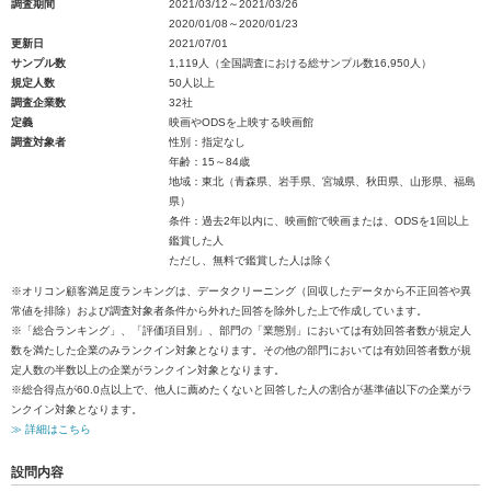
調査期間
2021/03/12～2021/03/26
2020/01/08～2020/01/23
更新日
2021/07/01
サンプル数
1,119人（全国調査における総サンプル数16,950人）
規定人数
50人以上
調査企業数
32社
定義
映画やODSを上映する映画館
調査対象者
性別：指定なし
年齢：15～84歳
地域：東北（青森県、岩手県、宮城県、秋田県、山形県、福島
県）
条件：過去2年以内に、映画館で映画または、ODSを1回以上
鑑賞した人
ただし、無料で鑑賞した人は除く
※オリコン顧客満足度ランキングは、データクリーニング（回収したデータから不正回答や異
常値を排除）および調査対象者条件から外れた回答を除外した上で作成しています。
※「総合ランキング」、「評価項目別」、部門の「業態別」においては有効回答者数が規定人
数を満たした企業のみランクイン対象となります。その他の部門においては有効回答者数が規
定人数の半数以上の企業がランクイン対象となります。
※総合得点が60.0点以上で、他人に薦めたくないと回答した人の割合が基準値以下の企業がラ
ンクイン対象となります。
≫ 詳細はこちら
設問内容