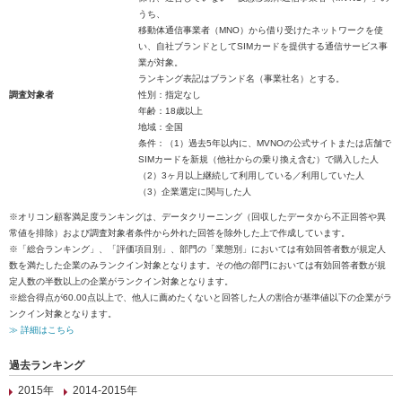
うち、
移動体通信事業者（MNO）から借り受けたネットワークを使
い、自社ブランドとしてSIMカードを提供する通信サービス事
業が対象。
ランキング表記はブランド名（事業社名）とする。
調査対象者
性別：指定なし
年齢：18歳以上
地域：全国
条件：（1）過去5年以内に、MVNOの公式サイトまたは店舗で
SIMカードを新規（他社からの乗り換え含む）で購入した人
（2）3ヶ月以上継続して利用している／利用していた人
（3）企業選定に関与した人
※オリコン顧客満足度ランキングは、データクリーニング（回収したデータから不正回答や異
常値を排除）および調査対象者条件から外れた回答を除外した上で作成しています。
※「総合ランキング」、「評価項目別」、部門の「業態別」においては有効回答者数が規定人
数を満たした企業のみランクイン対象となります。その他の部門においては有効回答者数が規
定人数の半数以上の企業がランクイン対象となります。
※総合得点が60.00点以上で、他人に薦めたくないと回答した人の割合が基準値以下の企業がラ
ンクイン対象となります。
≫ 詳細はこちら
過去ランキング
2015年
2014-2015年