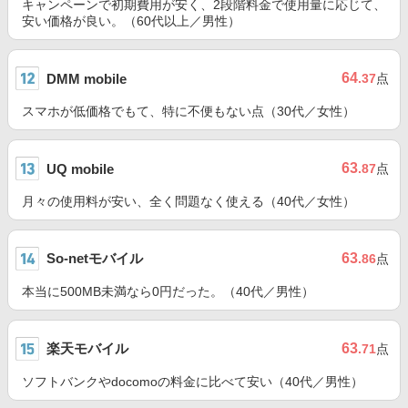
キャンペーンで初期費用が安く、2段階料金で使用量に応じて、
安い価格が良い。（60代以上／男性）
64
DMM mobile
.37
点
スマホが低価格でもて、特に不便もない点（30代／女性）
63
UQ mobile
.87
点
月々の使用料が安い、全く問題なく使える（40代／女性）
So-netモバイル
63
.86
点
本当に500MB未満なら0円だった。（40代／男性）
楽天モバイル
63
.71
点
ソフトバンクやdocomoの料金に比べて安い（40代／男性）