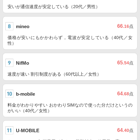
安いが通信速度が安定している（20代／男性）
66
mineo
.16
点
価格が安いにもかかわらず，電波が安定している（40代／女
性）
65
NifMo
.54
点
速度が速い 割引制度がある（60代以上／女性）
64
b-mobile
.68
点
料金がわかりやすい おかわりSIMなので使った分だけというの
がいい（40代／女性）
64
U-MOBILE
.40
点