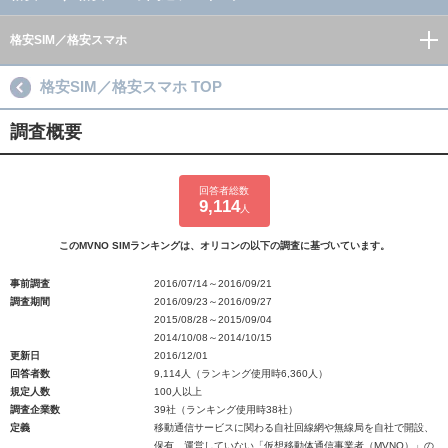
格安SIM／格安スマホ
格安SIM／格安スマホ TOP
調査概要
回答者総数
9,114
人
このMVNO SIMランキングは、オリコンの以下の調査に基づいています。
事前調査
2016/07/14～2016/09/21
調査期間
2016/09/23～2016/09/27
2015/08/28～2015/09/04
2014/10/08～2014/10/15
更新日
2016/12/01
回答者数
9,114人（ランキング使用時6,360人）
規定人数
100人以上
調査企業数
39社（ランキング使用時38社）
定義
移動通信サービスに関わる自社回線網や無線局を自社で開設、
保有、運営していない「仮想移動体通信事業者（MVNO）」の