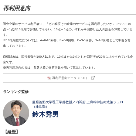
再利用意向
調査企業のサービス利用者に、「どの程度その企業のサービスを再利用したいか」について10
点～1点の10段階で評価してもらい、10点～6点のいずれかを回答した人の割合を算出していま
す。
※10段階聴取については、A=9-10回答、B=6-8回答、C=3-5回答、D=1-2回答として割合を算
出しております。
商標対象は、回答者数が100人以上で、10点または9点とした回答者が20％以上を占めている企
業です。
※再利用意向の％は、各選択肢の回答者数を用いて算出しています。
再利用意向データ（PDF）
ランキング監修
慶應義塾大学理工学部教授／内閣府 上席科学技術政策フェロー
（非常勤）
鈴木秀男
【経歴】