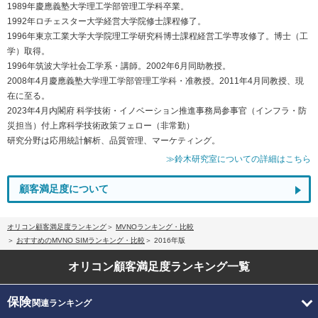
1989年慶應義塾大学理工学部管理工学科卒業。
1992年ロチェスター大学経営大学院修士課程修了。
1996年東京工業大学大学院理工学研究科博士課程経営工学専攻修了。博士（工
学）取得。
1996年筑波大学社会工学系・講師。2002年6月同助教授。
2008年4月慶應義塾大学理工学部管理工学科・准教授。2011年4月同教授、現
在に至る。
2023年4月内閣府 科学技術・イノベーション推進事務局参事官（インフラ・防
災担当）付上席科学技術政策フェロー（非常勤）
研究分野は応用統計解析、品質管理、マーケティング。
≫鈴木研究室についての詳細はこちら
顧客満足度について
オリコン顧客満足度ランキング
MVNOランキング・比較
おすすめのMVNO SIMランキング・比較
2016年版
オリコン顧客満足度
ランキング一覧
保険
関連ランキング