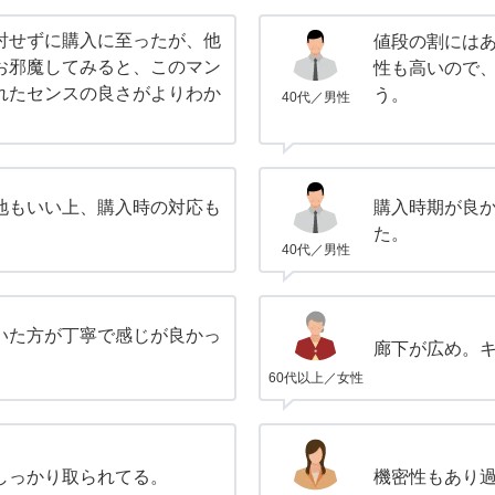
討せずに購入に至ったが、他
値段の割には
お邪魔してみると、このマン
性も高いので
れたセンスの良さがよりわか
う。
40代／男性
地もいい上、購入時の対応も
購入時期が良
。
た。
40代／男性
いた方が丁寧で感じが良かっ
廊下が広め。
60代以上／女性
しっかり取られてる。
機密性もあり