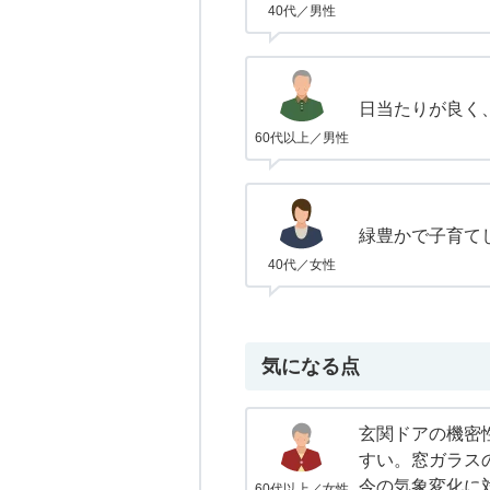
40代／男性
日当たりが良く
60代以上／男性
緑豊かで子育て
40代／女性
気になる点
玄関ドアの機密
すい。窓ガラス
今の気象変化に
60代以上／女性