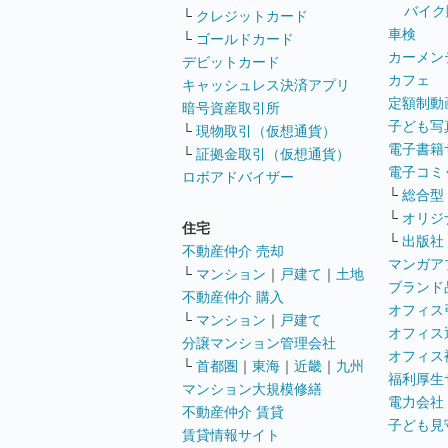
バイク
└
クレジットカード
車検
└
ゴールドカード
カーメン
デビットカード
カフェ
キャッシュレス決済アプリ
定額制動
暗号資産取引所
子ども写
└
現物取引（仮想通貨）
電子書籍
└
証拠金取引（仮想通貨）
電子コミ
ロボアドバイザー
└
総合型
└
オリジ
住宅
└
出版社
不動産仲介 売却
マンガア
└
マンション
｜
戸建て
｜
土地
ブランド
不動産仲介 購入
オフィス
└
マンション
｜
戸建て
オフィス
分譲マンション管理会社
オフィス
└
首都圏
｜
東海
｜
近畿
｜
九州
福利厚生
マンション大規模修繕
電力会社
不動産仲介 賃貸
子ども見
賃貸情報サイト