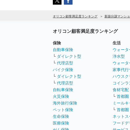
オリコン顧客満足度ランキング
新築分譲マンショ
オリコン顧客満足度ランキング
保険
生活
自動車保険
ウォータ
└
ダイレクト型
浄水型
└
代理店型
ウォータ
バイク保険
家事代行
└
ダイレクト型
ハウスク
└
代理店型
コインラ
自転車保険
食材宅配
火災保険
└
首都圏
海外旅行保険
ミールキ
ペット保険
└
首都圏
生命保険
ネットス
医療保険
フードデ
がん保険
サービス