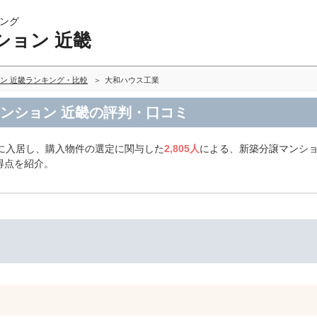
ング
ション 近畿
ン 近畿ランキング・比較
大和ハウス工業
マンション 近畿の評判・口コミ
に入居し、購入物件の選定に関与した
2,805人
による、新築分譲マンショ
得点を紹介。