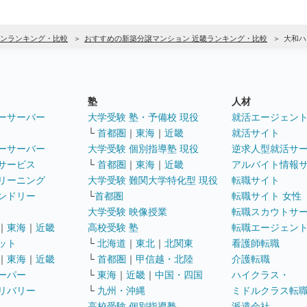
ンランキング・比較
おすすめの新築分譲マンション 近畿ランキング・比較
大和ハ
塾
人材
ーサーバー
大学受験 塾・予備校 現役
就活エージェン
└
首都圏
｜
東海
｜
近畿
就活サイト
ーサーバー
大学受験 個別指導塾 現役
逆求人型就活サ
サービス
└
首都圏
｜
東海
｜
近畿
アルバイト情報
リーニング
大学受験 難関大学特化型 現役
転職サイト
ンドリー
└
首都圏
転職サイト 女性
大学受験 映像授業
転職スカウトサ
｜
東海
｜
近畿
高校受験 塾
転職エージェン
ット
└
北海道
｜
東北
｜
北関東
看護師転職
｜
東海
｜
近畿
└
首都圏
｜
甲信越・北陸
介護転職
ーパー
└
東海
｜
近畿
｜
中国・四国
ハイクラス・
リバリー
└
九州・沖縄
ミドルクラス転
高校受験 個別指導塾
派遣会社