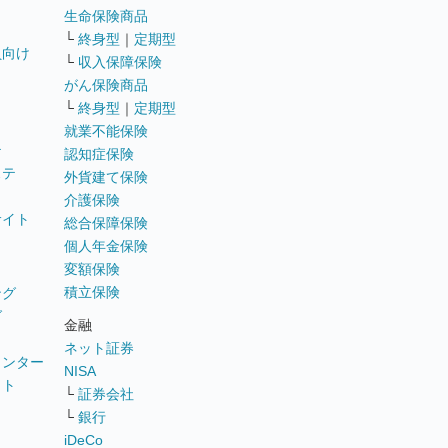
生命保険商品
└
終身型
｜
定期型
員向け
└
収入保障保険
がん保険商品
└
終身型
｜
定期型
就業不能保険
テ
認知症保険
ステ
外貨建て保険
介護保険
サイト
総合保障保険
個人年金保険
変額保険
積立保険
ング
グ
金融
ネット証券
ウンター
NISA
イト
└
証券会社
リ
└
銀行
iDeCo