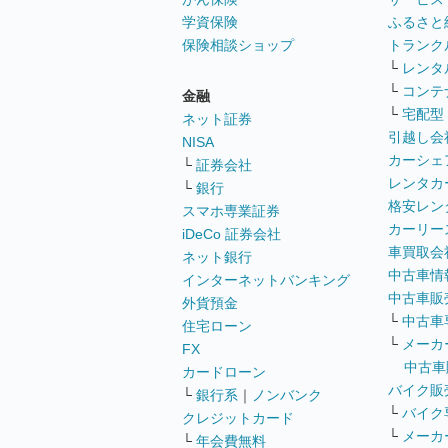
学資保険
ふるさと
保険相談ショップ
トランク
└
レンタ
└
コンテ
金融
└
宅配型
ネット証券
引越し会
NISA
カーシェ
└
証券会社
レンタカ
└
銀行
格安レン
スマホ専業証券
カーリー
iDeCo 証券会社
車買取会
ネット銀行
中古車情
インターネットバンキング
中古車販
外貨預金
└
中古車
住宅ローン
└
メーカ
FX
中古車
カードローン
バイク販
└
銀行系
｜
ノンバンク
└
バイク
クレジットカード
└
メーカ
└
年会費無料