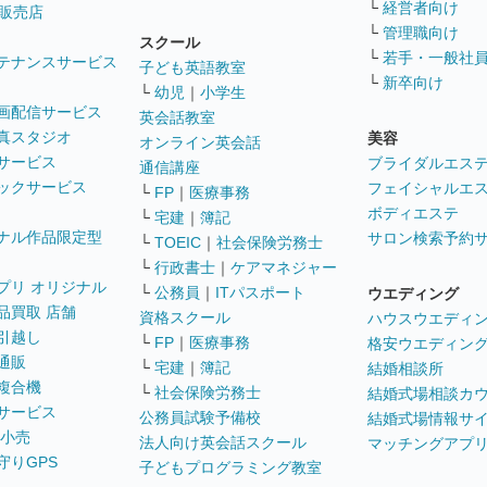
└
経営者向け
販売店
└
管理職向け
スクール
└
若手・一般社
テナンスサービス
子ども英語教室
└
新卒向け
└
幼児
｜
小学生
画配信サービス
英会話教室
真スタジオ
美容
オンライン英会話
サービス
ブライダルエス
通信講座
ックサービス
フェイシャルエ
└
FP
｜
医療事務
ボディエステ
└
宅建
｜
簿記
ナル作品限定型
サロン検索予約
└
TOEIC
｜
社会保険労務士
└
行政書士
｜
ケアマネジャー
プリ オリジナル
└
公務員
｜
ITパスポート
ウエディング
品買取 店舗
資格スクール
ハウスウエディ
引越し
└
FP
｜
医療事務
格安ウエディン
通販
└
宅建
｜
簿記
結婚相談所
複合機
└
社会保険労務士
結婚式場相談カ
サービス
公務員試験予備校
結婚式場情報サ
 小売
法人向け英会話スクール
マッチングアプ
守りGPS
子どもプログラミング教室