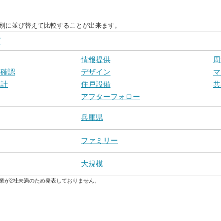
目別に並び替えて比較することが出来ます。
グ
情報提供
周
戸確認
デザイン
マ
設計
住戸設備
共
アフターフォロー
兵庫県
ファミリー
大規模
業が2社未満のため発表しておりません。