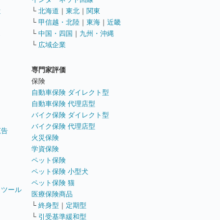
遣
└
北海道
｜
東北
｜
関東
└
甲信越・北陸
｜
東海
｜
近畿
ス
└
中国・四国
｜
九州・沖縄
└
広域企業
専門家評価
ト
保険
自動車保険 ダイレクト型
自動車保険 代理店型
バイク保険 ダイレクト型
バイク保険 代理店型
広告
火災保険
学資保険
ペット保険
ペット保険 小型犬
ペット保険 猫
トツール
医療保険商品
└
終身型
｜
定期型
└
引受基準緩和型