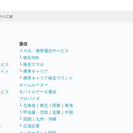
ウス工業
通信
ト
スマホ・携帯通信サービス
└
格安SIM
ービス
└
格安スマホ
サイト
└
携帯キャリア
└
携帯キャリア格安ブランド
ホームルーター
ービス
モバイルデータ通信
ト
プロバイダ
└
北海道
｜
東北
｜
関東
｜
東海
└
甲信越・北陸
｜
近畿
｜
中国
└
四国
｜
九州・沖縄
職
└
広域企業
インターネット回線