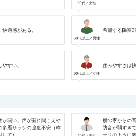
30代／女性
、快適感がある。
希望する隣室2
60代以上／男性
しやすい。
住みやすさは
60代以上／女性
性が弱い。声が漏れ聞こえや
横の家からの
の多層サッシの強度不安（昨
防音が弱すぎ
対して）。
ナリのように
40代／男性