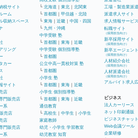
納税サイト
└
北海道
｜
東北
｜
北関東
工場・製造業派
ルーム
└
首都圏
｜
甲信越・北陸
派遣求人サイト
ル収納スペース
└
東海
｜
近畿
｜
中国・四国
求人情報サービ
ナ
└
九州・沖縄
転職サイト
（採用担当向け）
中学受験 塾
新卒採用サイト
社
└
首都圏
｜
東海
｜
近畿
（採用担当向け）
アリング
中学受験 個別指導塾
新卒エージェン
（採用担当向け）
ー
└
首都圏
人材紹介会社
タカー
公立中高一貫校対策 塾
（採用担当向け）
ス
└
首都圏
人材派遣会社
（採用担当向け）
社
小学生 塾
アルバイト求人
報サイト
└
首都圏
｜
東海
｜
近畿
売店
小学生 個別指導塾
ビジネス
専門販売店
└
首都圏
｜
東海
｜
近畿
法人カーリース
ー系
通信教育
ネット印刷通販
販売店
└
高校生
｜
中学生
｜
小学生
ビジネスチャッ
売店
家庭教師
Web会議ツール
専門販売店
幼児・小学生 学習教室
企業研修
ー系
幼児教室 知育