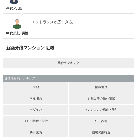
40代／女性
エントランスが広すぎる。
60代以上／男性
新築分譲マンション 近畿
総合ランキング
評価項目別ランキング
立地
情報提供
周辺環境
引渡し時の住戸確認
デザイン
マンションの構造・設計
住戸の構造・設計
住戸設備
共有設備
価格の納得感