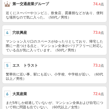
第一交通産業グループ
74
.4
点
近くにスーパーやコンビニ、飲食店、図書館などがあり、便利
な場所なので気に入った。（50代／男性）
穴吹興産
73
.8
点
マンション入り口のスペースがゆったりとしており、帰宅した
際に一息つける点と、マンション全体がバリアフリーに対応し
ている点が気に入っています。（50代／男性）
エス トラスト
73
.2
点
繁華街に近い事。駅にも近い。小学校、中学校が近い。（60代
以上／男性）
大英産業
72
.6
点
まだ5年しか経過していないが、マンション全体および自宅につ
いて特に問題も出ていない。（60代以上／女性）