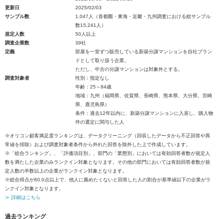
更新日
2025/02/03
サンプル数
1,047人（首都圏・東海・近畿・九州調査における総サンプル
数15,241人）
規定人数
50人以上
調査企業数
39社
定義
部屋を一室ずつ販売している新築分譲マンションを自社ブラン
ドとして取り扱う企業。
ただし、中古の分譲マンションは対象外とする。
調査対象者
性別：指定なし
年齢：25～84歳
地域：九州（福岡県、佐賀県、長崎県、熊本県、大分県、宮崎
県、鹿児島県）
条件：過去12年以内に、新築分譲マンションに入居し、購入物
件の選定に関与した人
※オリコン顧客満足度ランキングは、データクリーニング（回収したデータから不正回答や異
常値を排除）および調査対象者条件から外れた回答を除外した上で作成しています。
※「総合ランキング」、「評価項目別」、部門の「業態別」においては有効回答者数が規定人
数を満たした企業のみランクイン対象となります。その他の部門においては有効回答者数が規
定人数の半数以上の企業がランクイン対象となります。
※総合得点が60.0点以上で、他人に薦めたくないと回答した人の割合が基準値以下の企業がラ
ンクイン対象となります。
≫ 詳細はこちら
過去ランキング