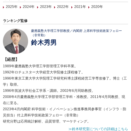
2025年
2024年
2023年
2022年
2021年
2020年
ランキング監修
慶應義塾大学理工学部教授／内閣府 上席科学技術政策フェロー
（非常勤）
鈴木秀男
【経歴】
1989年慶應義塾大学理工学部管理工学科卒業。
1992年ロチェスター大学経営大学院修士課程修了。
1996年東京工業大学大学院理工学研究科博士課程経営工学専攻修了。博士（工
学）取得。
1996年筑波大学社会工学系・講師。2002年6月同助教授。
2008年4月慶應義塾大学理工学部管理工学科・准教授。2011年4月同教授、現
在に至る。
2023年4月内閣府 科学技術・イノベーション推進事務局参事官（インフラ・防
災担当）付上席科学技術政策フェロー（非常勤）
研究分野は応用統計解析、品質管理、マーケティング。
≫鈴木研究室についての詳細はこちら