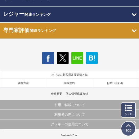
レジャー
関連ランキング
専門家評価
関連ランキング
オリコン顧客満足度調査とは
調査方法
掲載規約
お問い合わせ
会社概要
個人情報保護方針
引用・転載について
もくじ
利用者の声について
当サイトで公開されている情報（文字、写真、イラスト、画像データ等）及びこれらの配置・
編集および構造などについての著作権は株式会社oricon MEに帰属しております。
クッキーの使用について
当サイトに掲載している内容はすべてサービスの利用者が提出された見解・感想です。
これらの情報を権利者の許可なく無断転載・複製などの二次利用を行うことは固く禁じており
Top
弊社が内容について正確性を含め一切保証するものではありません。
ます。
このサイトでは Cookie を使用して、ユーザーに合わせたコンテンツや広告の表示、ソーシャル
© oricon ME inc.
弊社の見解・ 意見ではないことをご理解いただいた上でご覧ください。