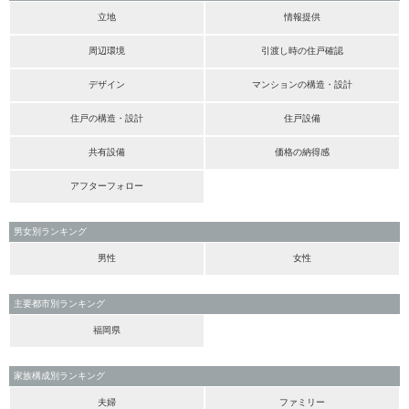
立地
情報提供
周辺環境
引渡し時の住戸確認
デザイン
マンションの構造・設計
住戸の構造・設計
住戸設備
共有設備
価格の納得感
アフターフォロー
男女別ランキング
男性
女性
主要都市別ランキング
福岡県
家族構成別ランキング
夫婦
ファミリー