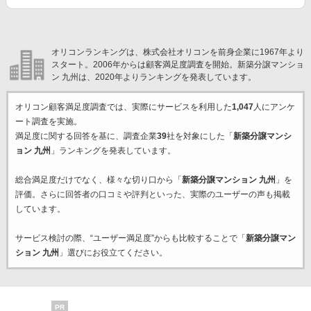
オリコンランキングは、株式会社オリコンを前身企業に1967年より
スタート。2006年からは顧客満足度調査を開始。新築分譲マンショ
ン 九州は、2020年よりランキングを発表しています。
オリコン顧客満足度調査では、実際にサービスを利用した
1,047
人にアンケ
ート調査を実施。
満足度に関する回答を基に、調査企業
39
社を対象にした「
新築分譲マンシ
ョン 九州
」ランキングを発表しています。
総合満足度だけでなく、様々な切り口から「
新築分譲マンション 九州
」を
評価。さらに回答者の口コミや評判といった、実際のユーザーの声も掲載
しています。
サービス検討の際、“ユーザー満足度”からも比較することで「
新築分譲マン
ション 九州
」選びにお役立てください。
PR