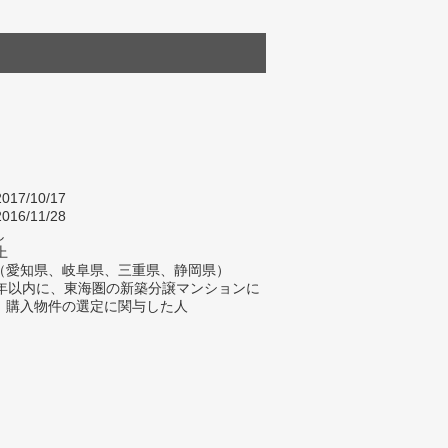
017/10/17
016/11/28
し
上
（愛知県、岐阜県、三重県、静岡県）
1年以内に、東海圏の新築分譲マンションに
、購入物件の選定に関与した人