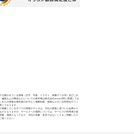
で公開されている情報（文字、写真、イラスト、画像データ等）及びこれ
・編集および構造などについての著作権は株式会社oricon MEに帰属してお
これらの情報を権利者の許可なく無断転載・複製などの二次利用を行うこ
禁じております。
で掲載しているすべての情報やデータは、当社の調査に基づいた結果から
ものとなりますが、サービスへの感想については、サービスの利用者が提
見解・感想となっており、当社の見解・意見ではないことをご理解いただ
ご覧ください。