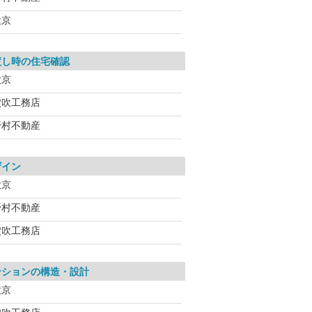
大京
渡し時の住宅確認
大京
穴吹工務店
野村不動産
ザイン
大京
野村不動産
穴吹工務店
ンションの構造・設計
大京