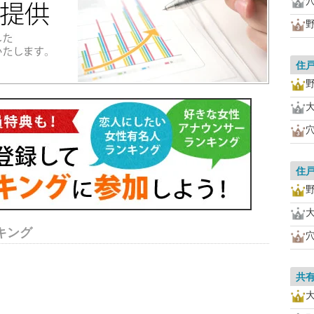
住
住
キング
共