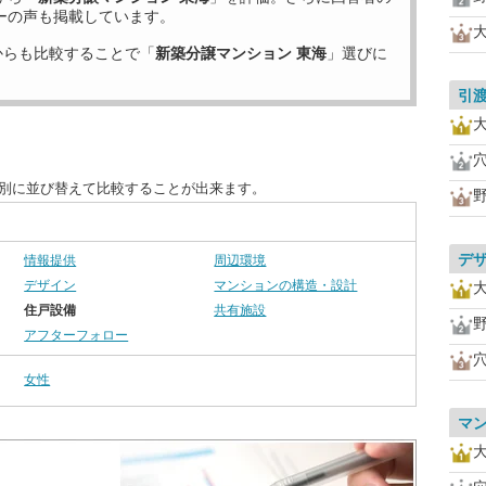
ーの声も掲載しています。
からも比較することで「
新築分譲マンション 東海
」選びに
引
目別に並び替えて比較することが出来ます。
デ
情報提供
周辺環境
デザイン
マンションの構造・設計
住戸設備
共有施設
アフターフォロー
女性
マ