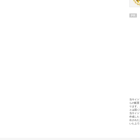
PR
当サイト
らの配置
ります。
とは固く
当サイト
作成した
出された
いた上で