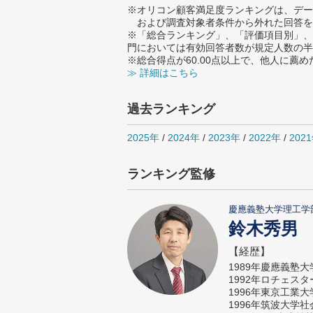
※オリコン顧客満足度ランキングは、デー
および調査対象者条件から外れた回答を
※「総合ランキング」、「評価項目別」、
門においては有効回答者数が規定人数の半
※総合得点が60.00点以上で、他人に
≫ 詳細はこちら
過去ランキング
2025年
/
2024年
/
2023年
/
2022年
/
202
ランキング監修
慶應義塾大学理工学
鈴木秀男
【経歴】
1989年慶應義塾
1992年ロチェス
1996年東京工業
1996年筑波大学