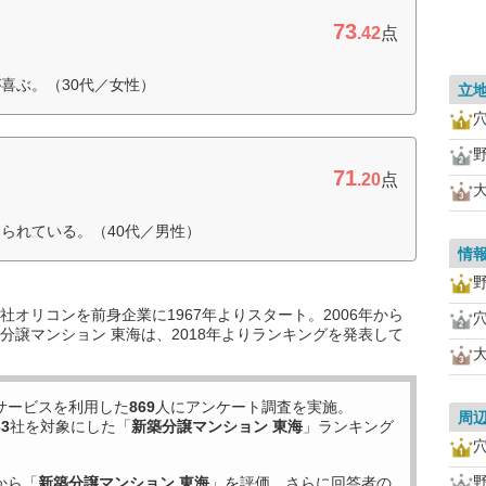
73
.42
点
喜ぶ。（30代／女性）
立
71
.20
点
られている。（40代／男性）
情
オリコンを前身企業に1967年よりスタート。2006年から
分譲マンション 東海は、2018年よりランキングを発表して
サービスを利用した
869
人にアンケート調査を実施。
周
33
社を対象にした「
新築分譲マンション 東海
」ランキング
から「
新築分譲マンション 東海
」を評価。さらに回答者の