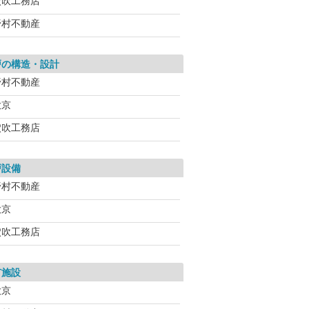
穴吹工務店
野村不動産
戸の構造・設計
野村不動産
大京
穴吹工務店
戸設備
野村不動産
大京
穴吹工務店
有施設
大京