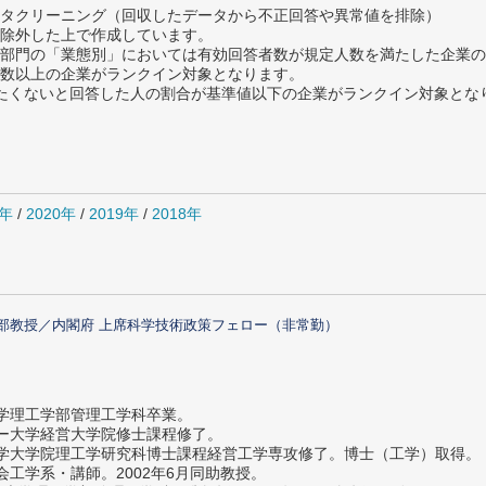
タクリーニング（回収したデータから不正回答や異常値を排除）
除外した上で作成しています。
部門の「業態別」においては有効回答者数が規定人数を満たした企業の
数以上の企業がランクイン対象となります。
薦めたくないと回答した人の割合が基準値以下の企業がランクイン対象とな
1年
/
2020年
/
2019年
/
2018年
部教授／内閣府 上席科学技術政策フェロー（非常勤）
大学理工学部管理工学科卒業。
ター大学経営大学院修士課程修了。
大学大学院理工学研究科博士課程経営工学専攻修了。博士（工学）取得。
社会工学系・講師。2002年6月同助教授。