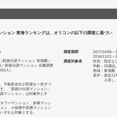
ンション 東海ランキングは、オリコンの以下の調査に基づい
5
調査期間
2017/10/06～2
2016/11/21～2
人（新築分譲マンション 首都圏／
調査対象者
性別：指定な
海／新築分譲マンション 近畿調査
年齢：25歳以
502人）
地域：東海圏
条件：過去1
入居し
、不動産会社が部屋を一室ずつ
す。「新築の分譲マンション」
譲マンション」は対象外とす
タワーマンション、多棟マンシ
ョン、小規模中高層マンション
いずれも対象とする。