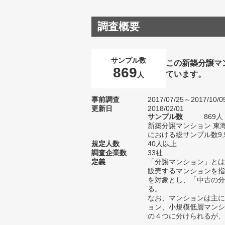
調査概要
サンプル数
この新築分譲マ
869
ています。
人
事前調査
2017/07/25～2017/10/0
更新日
2018/02/01
サンプル数
869
新築分譲マンション 東
における総サンプル数9,
規定人数
40人以上
調査企業数
33社
定義
「分譲マンション」とは
販売するマンションを指
を対象とし、「中古の分
る。
なお、マンションは主に
ョン、小規模低層マンシ
の４つに分けられるが、