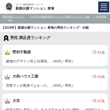
オリコン顧客満足度ランキング
新築分譲マンション 東海
新築分譲マンション
おすすめの新築分譲マンション 東海ランキング・比較
2018年版
男性
【2018年】新築分譲マンション 東海の男性ランキング・比較
男性 満足度ランキング
野村不動産
72
.91
点
建物のデザイン性と住環境。（40代／男性）
大和ハウス工業
72
.63
点
営業マンが親身でよかった。（30代／男性）
大京
72
.37
点
鉄道の駅に直結しているので出かけるのに便利。（60代以上／