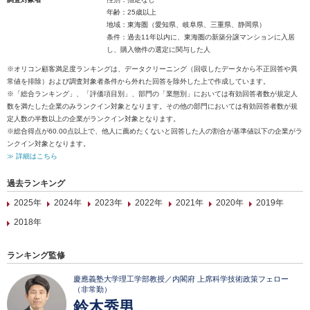
年齢：25歳以上
地域：東海圏（愛知県、岐阜県、三重県、静岡県）
条件：過去11年以内に、東海圏の新築分譲マンションに入居
し、購入物件の選定に関与した人
※オリコン顧客満足度ランキングは、データクリーニング（回収したデータから不正回答や異
常値を排除）および調査対象者条件から外れた回答を除外した上で作成しています。
※「総合ランキング」、「評価項目別」、部門の「業態別」においては有効回答者数が規定人
数を満たした企業のみランクイン対象となります。その他の部門においては有効回答者数が規
定人数の半数以上の企業がランクイン対象となります。
※総合得点が60.00点以上で、他人に薦めたくないと回答した人の割合が基準値以下の企業がラ
ンクイン対象となります。
≫ 詳細はこちら
過去ランキング
2025年
2024年
2023年
2022年
2021年
2020年
2019年
2018年
ランキング監修
慶應義塾大学理工学部教授／内閣府 上席科学技術政策フェロー
（非常勤）
鈴木秀男