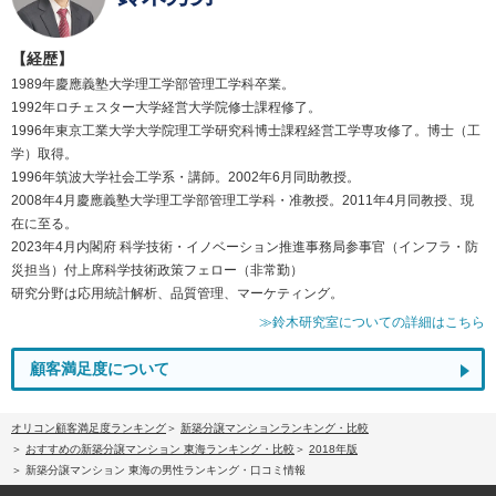
【経歴】
1989年慶應義塾大学理工学部管理工学科卒業。
1992年ロチェスター大学経営大学院修士課程修了。
1996年東京工業大学大学院理工学研究科博士課程経営工学専攻修了。博士（工
学）取得。
1996年筑波大学社会工学系・講師。2002年6月同助教授。
2008年4月慶應義塾大学理工学部管理工学科・准教授。2011年4月同教授、現
在に至る。
2023年4月内閣府 科学技術・イノベーション推進事務局参事官（インフラ・防
災担当）付上席科学技術政策フェロー（非常勤）
研究分野は応用統計解析、品質管理、マーケティング。
≫鈴木研究室についての詳細はこちら
顧客満足度について
オリコン顧客満足度ランキング
新築分譲マンションランキング・比較
おすすめの新築分譲マンション 東海ランキング・比較
2018年版
新築分譲マンション 東海の男性ランキング・口コミ情報