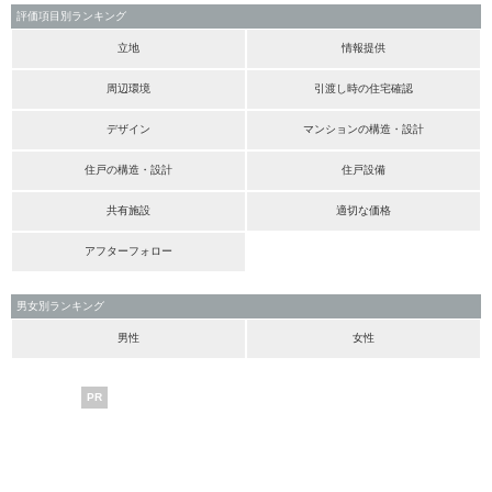
評価項目別ランキング
立地
情報提供
周辺環境
引渡し時の住宅確認
デザイン
マンションの構造・設計
住戸の構造・設計
住戸設備
共有施設
適切な価格
アフターフォロー
男女別ランキング
男性
女性
PR