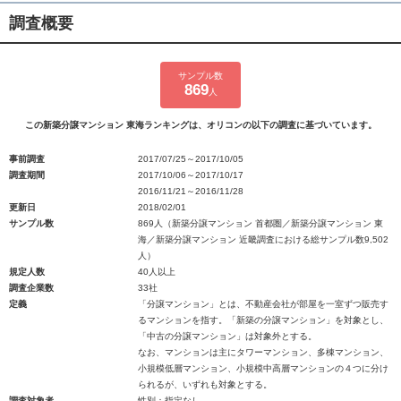
調査概要
サンプル数
869
人
この新築分譲マンション 東海ランキングは、オリコンの以下の調査に基づいています。
事前調査
2017/07/25～2017/10/05
調査期間
2017/10/06～2017/10/17
2016/11/21～2016/11/28
更新日
2018/02/01
サンプル数
869人（新築分譲マンション 首都圏／新築分譲マンション 東
海／新築分譲マンション 近畿調査における総サンプル数9,502
人）
規定人数
40人以上
調査企業数
33社
定義
「分譲マンション」とは、不動産会社が部屋を一室ずつ販売す
るマンションを指す。「新築の分譲マンション」を対象とし、
「中古の分譲マンション」は対象外とする。
なお、マンションは主にタワーマンション、多棟マンション、
小規模低層マンション、小規模中高層マンションの４つに分け
られるが、いずれも対象とする。
調査対象者
性別：指定なし