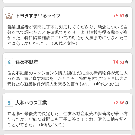
トヨタすまいるライフ
75
.87
点
営業担当者が質問に丁寧に対応してくださり、懸念について自
分たちで調べたことを確認できたり、より情報を得る機会が多
かった。特に隣接施設についての対応が入居までになされたこ
とはありがたかった。（30代／女性）
住友不動産
74
.51
点
住友不動産のマンションを購入後(まだに別の新築物件が気に入
った為、買い直す相談をしたところ、特約を付けて3ヶ月以内に
売れたら新築物件が購入出来ると言うもの。（40代／女性）
大和ハウス工業
72
.86
点
立地条件最優先で決定した。住友不動産販売の担当者が若い方
だったが、些細な疑問にも丁寧に答えてくれ、購入に踏み切る
ことができた。（50代／女性）