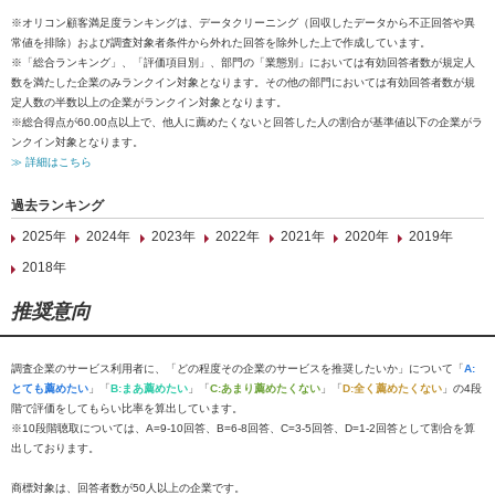
※オリコン顧客満足度ランキングは、データクリーニング（回収したデータから不正回答や異
常値を排除）および調査対象者条件から外れた回答を除外した上で作成しています。
※「総合ランキング」、「評価項目別」、部門の「業態別」においては有効回答者数が規定人
数を満たした企業のみランクイン対象となります。その他の部門においては有効回答者数が規
定人数の半数以上の企業がランクイン対象となります。
※総合得点が60.00点以上で、他人に薦めたくないと回答した人の割合が基準値以下の企業がラ
ンクイン対象となります。
≫ 詳細はこちら
過去ランキング
2025年
2024年
2023年
2022年
2021年
2020年
2019年
2018年
推奨意向
調査企業のサービス利用者に、「どの程度その企業のサービスを推奨したいか」について「
A:
とても薦めたい
」「
B:まあ薦めたい
」「
C:あまり薦めたくない
」「
D:全く薦めたくない
」の4段
階で評価をしてもらい比率を算出しています。
※10段階聴取については、A=9-10回答、B=6-8回答、C=3-5回答、D=1-2回答として割合を算
出しております。
商標対象は、回答者数が50人以上の企業です。