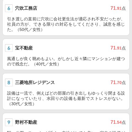
穴吹工務店
71
.91
点
引き渡しの直前に穴吹に会社更生法が適応され不安だったが、
社員の方が、できる限りの対応をしてくださり、誠意を感じ
た。（50代／女性）
宝不動産
71
.91
点
風通しが良く眺めもよい。がしかし近々隣にマンションが建つ
ので残念だ。（40代／女性）
三菱地所レジデンス
71
.70
点
設備は一流で、例えばどの部屋の引き出しもゆっくり閉まる設
計になっていたり、水回りの設備も最新でストレスがない。
（30代／女性）
野村不動産
71
.54
点