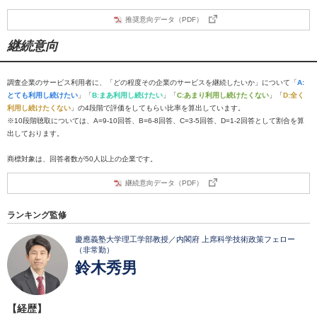
推奨意向データ（PDF）
継続意向
調査企業のサービス利用者に、「どの程度その企業のサービスを継続したいか」について「
A:
とても利用し続けたい
」「
B:まあ利用し続けたい
」「
C:あまり利用し続けたくない
」「
D:全く
利用し続けたくない
」の4段階で評価をしてもらい比率を算出しています。
※10段階聴取については、A=9-10回答、B=6-8回答、C=3-5回答、D=1-2回答として割合を算
出しております。
商標対象は、回答者数が50人以上の企業です。
継続意向データ（PDF）
ランキング監修
慶應義塾大学理工学部教授／内閣府 上席科学技術政策フェロー
（非常勤）
鈴木秀男
【経歴】