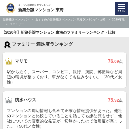
オリコン顧客満足度ランキング
新築分譲マンション 東海
新築分譲マンション
おすすめの新築分譲マンション 東海ランキング・比較
2020年版
ファミリー
【2020年】新築分譲マンション 東海のファミリーランキング・比較
ファミリー 満足度ランキング
マリモ
76
.09
点
駅から近く、スーパー、コンビニ、銀行、病院、郵便局など周
辺の環境が整っており、車がなくても住みやすい。（30代／女
性）
積水ハウス
75
.92
点
マンションの周辺情報も含めて正確な情報提供があった。他社
のマンションと比較していることを話しても嫌な顔もせず、他
社についての否定的な発言が一切無かったので信用度が高まっ
た。（50代／女性）