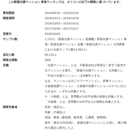
この新築分譲マンション 東海ランキングは、オリコンの以下の調査に基づいています。
事前調査
2019/06/20～2019/10/10
調査期間
2019/10/11～2019/10/18
2018/10/05～2018/10/12
2017/10/06～2017/10/17
更新日
2020/02/03
サンプル数
1,123人（新築分譲マンション 首都圏／新築分譲マンション 東
海／新築分譲マンション 近畿／新築分譲マンション 九州調査
における総サンプル数14,692人）
規定人数
50人以上
調査企業数
38社
定義
「分譲マンション」とは、不動産会社が部屋を一室ずつ販売す
るマンションを指す。「新築の分譲マンション」を対象とし、
「中古の分譲マンション」は対象外とする。
なお、マンションは主にタワーマンション、多棟マンション、
小規模低層マンション、小規模中高層マンションの４つに分け
られるが、いずれも対象とする。
※「小規模」とは、世帯数が100戸未満の規模を対象とする。
「大規模」とは、世帯数が100戸以上の規模を対象とする。
調査対象者
性別：指定なし
年齢：25歳以上
地域：東海（愛知県、岐阜県、三重県、静岡県）
条件：過去12年以内に、新築分譲マンションに入居し、購入物
件の選定に関与した人