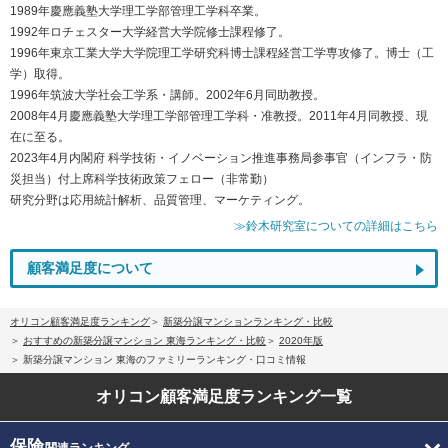
1989年慶應義塾大学理工学部管理工学科卒業。
1992年ロチェスター大学経営大学院修士課程修了。
1996年東京工業大学大学院理工学研究科博士課程経営工学専攻修了。博士（工
学）取得。
1996年筑波大学社会工学系・講師。2002年6月同助教授。
2008年4月慶應義塾大学理工学部管理工学科・准教授。2011年4月同教授、現
在に至る。
2023年4月内閣府 科学技術・イノベーション推進事務局参事官（インフラ・防
災担当）付上席科学技術政策フェロー（非常勤）
研究分野は応用統計解析、品質管理、マーケティング。
≫鈴木研究室についての詳細はこちら
顧客満足度について
オリコン顧客満足度ランキング
新築分譲マンションランキング・比較
おすすめの新築分譲マンション 東海ランキング・比較
2020年版
新築分譲マンション 東海のファミリーランキング・口コミ情報
オリコン顧客満足度
ランキング一覧
保険