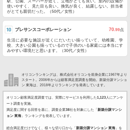
駅、公園、スーパーが近く、立地がとても良い。室内の設備が
使いやすく、見た目も良い。換気が良く、結露しない。担当者
がとても親切だった。（50代／女性）
プレサンスコーポレーション
70
.99
点
生活に必要な施設が近くにだいたい揃っていて、幼稚園、学
校、大きい公園も揃っているので子供のいる家庭には本当にす
みやすい環境だと思います。（30代／女性）
オリコンランキングは、株式会社オリコンを前身企業に1967年より
スタート。2006年からは顧客満足度調査を開始。新築分譲マンショ
ン 東海は、2018年よりランキングを発表しています。
オリコン顧客満足度調査では、実際にサービスを利用した
1,123
人にアンケ
ート調査を実施。
満足度に関する回答を基に、調査企業
38
社を対象にした「
新築分譲マンシ
ョン 東海
」ランキングを発表しています。
総合満足度だけでなく、様々な切り口から「
新築分譲マンション 東海
」を