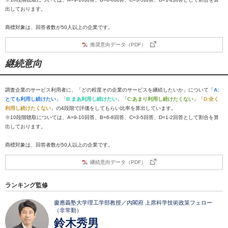
出しております。
商標対象は、回答者数が50人以上の企業です。
推奨意向データ（PDF）
継続意向
調査企業のサービス利用者に、「どの程度その企業のサービスを継続したいか」について「
A:
とても利用し続けたい
」「
B:まあ利用し続けたい
」「
C:あまり利用し続けたくない
」「
D:全く
利用し続けたくない
」の4段階で評価をしてもらい比率を算出しています。
※10段階聴取については、A=9-10回答、B=6-8回答、C=3-5回答、D=1-2回答として割合を算
出しております。
商標対象は、回答者数が50人以上の企業です。
継続意向データ（PDF）
ランキング監修
慶應義塾大学理工学部教授／内閣府 上席科学技術政策フェロー
（非常勤）
鈴木秀男