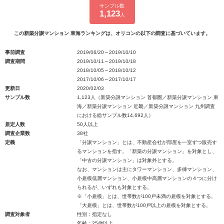
サンプル数
1,123
人
この新築分譲マンション 東海ランキングは、オリコンの以下の調査に基づいています。
事前調査
2019/06/20～2019/10/10
調査期間
2019/10/11～2019/10/18
2018/10/05～2018/10/12
2017/10/06～2017/10/17
更新日
2020/02/03
サンプル数
1,123人（新築分譲マンション 首都圏／新築分譲マンション 東
海／新築分譲マンション 近畿／新築分譲マンション 九州調査
における総サンプル数14,692人）
規定人数
50人以上
調査企業数
38社
定義
「分譲マンション」とは、不動産会社が部屋を一室ずつ販売す
るマンションを指す。「新築の分譲マンション」を対象とし、
「中古の分譲マンション」は対象外とする。
なお、マンションは主にタワーマンション、多棟マンション、
小規模低層マンション、小規模中高層マンションの４つに分け
られるが、いずれも対象とする。
※「小規模」とは、世帯数が100戸未満の規模を対象とする。
「大規模」とは、世帯数が100戸以上の規模を対象とする。
調査対象者
性別：指定なし
年齢：25歳以上