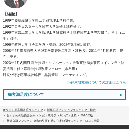
【経歴】
1989年慶應義塾大学理工学部管理工学科卒業。
1992年ロチェスター大学経営大学院修士課程修了。
1996年東京工業大学大学院理工学研究科博士課程経営工学専攻修了。博士（工
学）取得。
1996年筑波大学社会工学系・講師。2002年6月同助教授。
2008年4月慶應義塾大学理工学部管理工学科・准教授。2011年4月同教授、現
在に至る。
2023年4月内閣府 科学技術・イノベーション推進事務局参事官（インフラ・防
災担当）付上席科学技術政策フェロー（非常勤）
研究分野は応用統計解析、品質管理、マーケティング。
≫鈴木研究室についての詳細はこちら
顧客満足度について
オリコン顧客満足度ランキング
新築分譲マンションランキング・比較
おすすめの新築分譲マンション 東海ランキング・比較
2020年版
新築分譲マンション 東海の引渡し時の住宅確認ランキング・口コミ情報