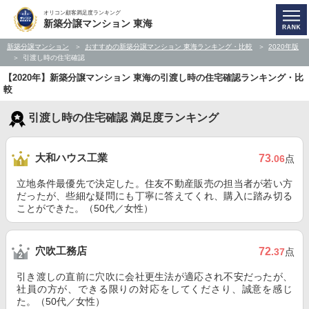
オリコン顧客満足度ランキング
新築分譲マンション 東海
新築分譲マンション
おすすめの新築分譲マンション 東海ランキング・比較
2020年版
引渡し時の住宅確認
【2020年】新築分譲マンション 東海の引渡し時の住宅確認ランキング・比
較
引渡し時の住宅確認 満足度ランキング
大和ハウス工業
73
.06
点
立地条件最優先で決定した。住友不動産販売の担当者が若い方
だったが、些細な疑問にも丁寧に答えてくれ、購入に踏み切る
ことができた。（50代／女性）
穴吹工務店
72
.37
点
引き渡しの直前に穴吹に会社更生法が適応され不安だったが、
社員の方が、できる限りの対応をしてくださり、誠意を感じ
た。（50代／女性）