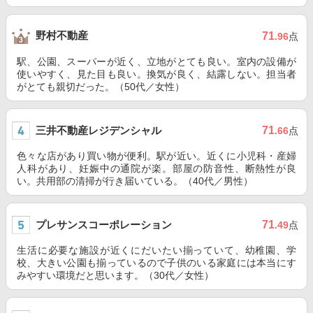
野村不動産
71
.96
点
駅、公園、スーパーが近く、立地がとても良い。室内の設備が
使いやすく、見た目も良い。換気が良く、結露しない。担当者
がとても親切だった。（50代／女性）
三井不動産レジデンシャル
71
.66
点
色々な店があり買い物が便利。駅が近い。近くに小児科・産婦
人科があり、妊娠中の通院が楽。部屋の防音性、断熱性が良
い。共用部の清掃が行き届いている。（40代／男性）
プレサンスコーポレーション
71
.49
点
生活に必要な施設が近くにだいたい揃っていて、幼稚園、学
校、大きい公園も揃っているので子供のいる家庭には本当にす
みやすい環境だと思います。（30代／女性）