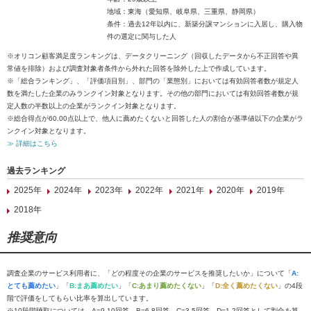
地域：東海（愛知県、岐阜県、三重県、静岡県）
条件：過去12年以内に、新築分譲マンションに入居し、購入物
件の選定に関与した人
※オリコン顧客満足度ランキングは、データクリーニング（回収したデータから不正回答や異
常値を排除）および調査対象者条件から外れた回答を除外した上で作成しています。
※「総合ランキング」、「評価項目別」、部門の「業態別」においては有効回答者数が規定人
数を満たした企業のみランクイン対象となります。その他の部門においては有効回答者数が規
定人数の半数以上の企業がランクイン対象となります。
※総合得点が60.00点以上で、他人に薦めたくないと回答した人の割合が基準値以下の企業がラ
ンクイン対象となります。
≫ 詳細はこちら
過去ランキング
2025年
2024年
2023年
2022年
2021年
2020年
2019年
2018年
推奨意向
調査企業のサービス利用者に、「どの程度その企業のサービスを推奨したいか」について「
A:
とても薦めたい
」「
B:まあ薦めたい
」「
C:あまり薦めたくない
」「
D:全く薦めたくない
」の4段
階で評価をしてもらい比率を算出しています。
※10段階聴取については、A=9-10回答、B=6-8回答、C=3-5回答、D=1-2回答として割合を算