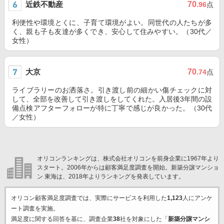
近鉄不動産
70
.96
点
利便性や環境とくに、子育て環境がよい。同世代の人たちが多
く、親も子も友達が多くでき、安心して住みやすい。（30代／
女性）
大京
70
.74
点
ライブラリーのお洒落さ。引き渡し前の細かい傷チェックに対
して、全部を改善して引き渡しをしてくれた。入居後3年間の設
備点検アフターフォローが特に丁寧で感じが良かった。（30代
／女性）
オリコンランキングは、株式会社オリコンを前身企業に1967年より
スタート。2006年からは顧客満足度調査を開始。新築分譲マンショ
ン 東海は、2018年よりランキングを発表しています。
オリコン顧客満足度調査では、実際にサービスを利用した
1,123
人にアンケ
ート調査を実施。
満足度に関する回答を基に、調査企業
38
社を対象にした「
新築分譲マンシ