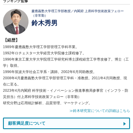
ランキング監修
慶應義塾大学理工学部教授／内閣府 上席科学技術政策フェロー
（非常勤）
鈴木秀男
【経歴】
1989年慶應義塾大学理工学部管理工学科卒業。
1992年ロチェスター大学経営大学院修士課程修了。
1996年東京工業大学大学院理工学研究科博士課程経営工学専攻修了。博士（工
学）取得。
1996年筑波大学社会工学系・講師。2002年6月同助教授。
2008年4月慶應義塾大学理工学部管理工学科・准教授。2011年4月同教授、現
在に至る。
2023年4月内閣府 科学技術・イノベーション推進事務局参事官（インフラ・防
災担当）付上席科学技術政策フェロー（非常勤）
研究分野は応用統計解析、品質管理、マーケティング。
≫鈴木研究室についての詳細はこちら
顧客満足度について