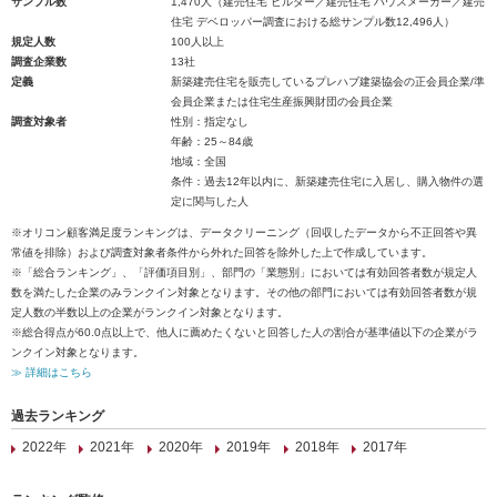
サンプル数
1,470人（建売住宅 ビルダー／建売住宅 ハウスメーカー／建売
住宅 デベロッパー調査における総サンプル数12,496人）
規定人数
100人以上
調査企業数
13社
定義
新築建売住宅を販売しているプレハブ建築協会の正会員企業/準
会員企業または住宅生産振興財団の会員企業
調査対象者
性別：指定なし
年齢：25～84歳
地域：全国
条件：過去12年以内に、新築建売住宅に入居し、購入物件の選
定に関与した人
※オリコン顧客満足度ランキングは、データクリーニング（回収したデータから不正回答や異
常値を排除）および調査対象者条件から外れた回答を除外した上で作成しています。
※「総合ランキング」、「評価項目別」、部門の「業態別」においては有効回答者数が規定人
数を満たした企業のみランクイン対象となります。その他の部門においては有効回答者数が規
定人数の半数以上の企業がランクイン対象となります。
※総合得点が60.0点以上で、他人に薦めたくないと回答した人の割合が基準値以下の企業がラ
ンクイン対象となります。
≫ 詳細はこちら
過去ランキング
2022年
2021年
2020年
2019年
2018年
2017年