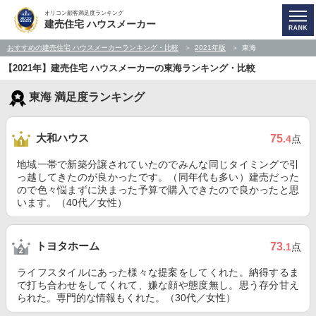
オリコン顧客満足度ランキング
建売住宅 ハウスメーカー
おすすめの建売住宅 ハウスメーカーランキング・比較
2021年版
東海
【2021年】建売住宅 ハウスメーカーの東海ランキング・比較
東海 満足度ランキング
大和ハウス
75
.4
点
地域一帯で新築分譲されていたのでみんな同じタイミングで引
っ越してきたのが良かったです。（同年代も多い）建売だった
ので色々悩まずに決まった予算で購入できたので良かったと思
います。（40代／女性）
トヨタホーム
73
.1
点
ライフスタイルにあった様々な提案をしてくれた。納得するま
で打ち合わせをしてくれて、嫌な顔や態度無し。思う存分甘え
られた。専門的な情報もくれた。（30代／女性）