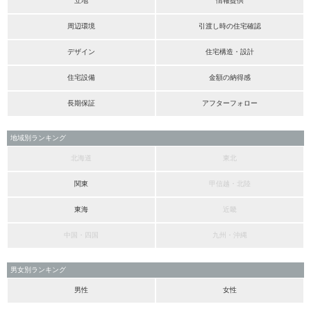
立地
情報提供
周辺環境
引渡し時の住宅確認
デザイン
住宅構造・設計
住宅設備
金額の納得感
長期保証
アフターフォロー
地域別ランキング
北海道
東北
関東
甲信越・北陸
東海
近畿
中国・四国
九州・沖縄
男女別ランキング
男性
女性