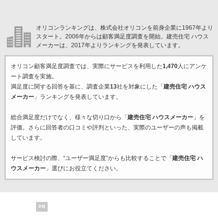
オリコンランキングは、株式会社オリコンを前身企業に1967年より
スタート。2006年からは顧客満足度調査を開始。建売住宅 ハウス
メーカーは、2017年よりランキングを発表しています。
オリコン顧客満足度調査では、実際にサービスを利用した
1,470
人にアンケ
ート調査を実施。
満足度に関する回答を基に、調査企業
13
社を対象にした「
建売住宅 ハウス
メーカー
」ランキングを発表しています。
総合満足度だけでなく、様々な切り口から「
建売住宅 ハウスメーカー
」を
評価。さらに回答者の口コミや評判といった、実際のユーザーの声も掲載
しています。
サービス検討の際、“ユーザー満足度”からも比較することで「
建売住宅 ハ
ウスメーカー
」選びにお役立てください。
PR