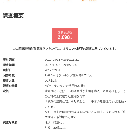
調査概要
回答者総数
2,698
人
この新築建売住宅 関東ランキングは、オリコンの以下の調査に基づいています。
事前調査
2016/08/23～2016/11/21
調査期間
2016/11/22～2016/12/01
更新日
2017/02/01
回答者数
2,698人（ランキング使用時1,744人）
規定人数
50人以上
調査企業数
48社（ランキング使用時37社）
定義
建売住宅」とは、不動産会社が土地を購入・区画分けをし、そ
の土地の上に建てた住宅を指す。
「新築の建売住宅」を対象とし、「中古の建売住宅」は対象外
とする。
なお、買主が建物の間取りや内装などを自由に決められる「注
文住宅」も対象外とする。
調査対象者
性別：指定なし
年齢：25歳以上