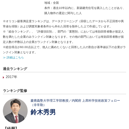
地域：全国
条件：過去10年以内に、新築建売住宅を購入したことがあり、
購入物件の選定に関与した人
※オリコン顧客満足度ランキングは、データクリーニング（回収したデータから不正回答や異
常値を排除）および調査対象者条件から外れた回答を除外した上で作成しています。
※「総合ランキング」、「評価項目別」、部門の「業態別」においては有効回答者数が規定人
数を満たした企業のみランクイン対象となります。その他の部門においては有効回答者数が規
定人数の半数以上の企業がランクイン対象となります。
※総合得点が60.00点以上で、他人に薦めたくないと回答した人の割合が基準値以下の企業がラ
ンクイン対象となります。
≫ 詳細はこちら
過去ランキング
2017年
ランキング監修
慶應義塾大学理工学部教授／内閣府 上席科学技術政策フェロー
（非常勤）
鈴木秀男
【経歴】