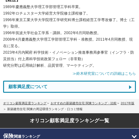
1989年慶應義塾大学理工学部管理工学科卒業。
1992年ロチェスター大学経営大学院修士課程修了。
1996年東京工業大学大学院理工学研究科博士課程経営工学専攻修了。博士（工
学）取得。
1996年筑波大学社会工学系・講師。2002年6月同助教授。
2008年4月慶應義塾大学理工学部管理工学科・准教授。2011年4月同教授、現
在に至る。
2023年4月内閣府 科学技術・イノベーション推進事務局参事官（インフラ・防
災担当）付上席科学技術政策フェロー（非常勤）
研究分野は応用統計解析、品質管理、マーケティング。
≫鈴木研究室についての詳細はこちら
顧客満足度について
オリコン顧客満足度ランキング
おすすめの新築建売住宅 関東ランキング・比較
2017年版
新築建売住宅 関東の周辺環境ランキング・口コミ情報
オリコン顧客満足度
ランキング一覧
保険
関連ランキング