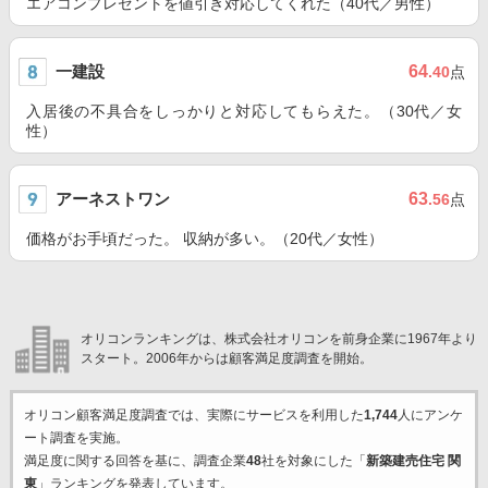
エアコンプレゼントを値引き対応してくれた（40代／男性）
一建設
64
.40
点
入居後の不具合をしっかりと対応してもらえた。（30代／女
性）
アーネストワン
63
.56
点
価格がお手頃だった。 収納が多い。（20代／女性）
オリコンランキングは、株式会社オリコンを前身企業に1967年より
スタート。2006年からは顧客満足度調査を開始。
オリコン顧客満足度調査では、実際にサービスを利用した
1,744
人にアンケ
ート調査を実施。
満足度に関する回答を基に、調査企業
48
社を対象にした「
新築建売住宅 関
東
」ランキングを発表しています。