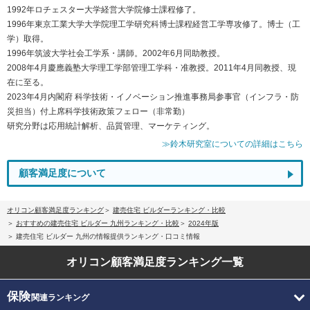
1992年ロチェスター大学経営大学院修士課程修了。
1996年東京工業大学大学院理工学研究科博士課程経営工学専攻修了。博士（工
学）取得。
1996年筑波大学社会工学系・講師。2002年6月同助教授。
2008年4月慶應義塾大学理工学部管理工学科・准教授。2011年4月同教授、現
在に至る。
2023年4月内閣府 科学技術・イノベーション推進事務局参事官（インフラ・防
災担当）付上席科学技術政策フェロー（非常勤）
研究分野は応用統計解析、品質管理、マーケティング。
≫鈴木研究室についての詳細はこちら
顧客満足度について
オリコン顧客満足度ランキング
建売住宅 ビルダーランキング・比較
おすすめの建売住宅 ビルダー 九州ランキング・比較
2024年版
建売住宅 ビルダー 九州の情報提供ランキング・口コミ情報
オリコン顧客満足度
ランキング一覧
保険
関連ランキング