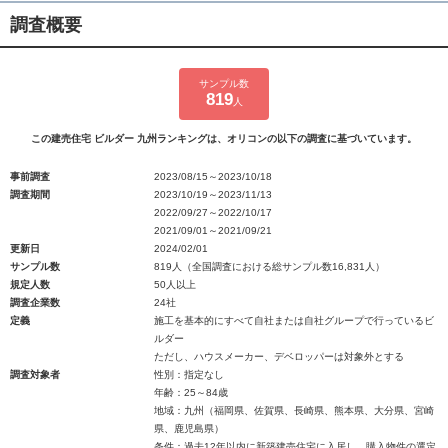
調査概要
サンプル数
819
人
この建売住宅 ビルダー 九州ランキングは、オリコンの以下の調査に基づいています。
事前調査
2023/08/15～2023/10/18
調査期間
2023/10/19～2023/11/13
2022/09/27～2022/10/17
2021/09/01～2021/09/21
更新日
2024/02/01
サンプル数
819人（全国調査における総サンプル数16,831人）
規定人数
50人以上
調査企業数
24社
定義
施工を基本的にすべて自社または自社グループで行っているビ
ルダー
ただし、ハウスメーカー、デベロッパーは対象外とする
調査対象者
性別：指定なし
年齢：25～84歳
地域：九州（福岡県、佐賀県、長崎県、熊本県、大分県、宮崎
県、鹿児島県）
条件：過去12年以内に新築建売住宅に入居し、購入物件の選定