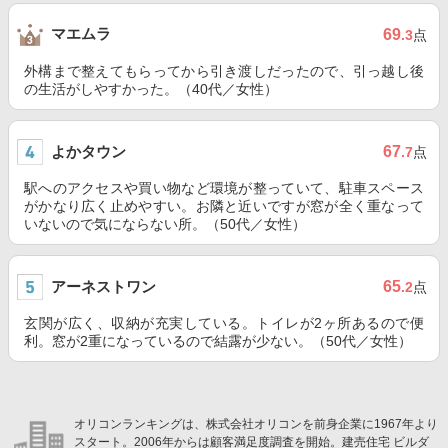
マエムラ
69
.3
点
外構まで整えてもらってから引き渡しだったので、引っ越し後
の生活がしやすかった。（40代／女性）
よかタウン
67
.7
点
駅へのアクセスや買い物など環境が整っていて、駐車スペース
がかなり広く止めやすい。お隣と近いですが窓が全く重なって
いないので気にならない所。（50代／女性）
アーネストワン
65
.2
点
玄関が広く、収納が充実している。トイレが2ヶ所あるので便
利。窓が2重になっているので結露が少ない。（50代／女性）
オリコンランキングは、株式会社オリコンを前身企業に1967年より
スタート。2006年からは顧客満足度調査を開始。建売住宅 ビルダ