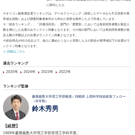
に関与した人
※オリコン顧客満足度ランキングは、データクリーニング（回収したデータから不正回答や異
常値を排除）および調査対象者条件から外れた回答を除外した上で作成しています。
※「総合ランキング」、「評価項目別」、部門の「業態別」においては有効回答者数が規定人
数を満たした企業のみランクイン対象となります。その他の部門においては有効回答者数が規
定人数の半数以上の企業がランクイン対象となります。
※総合得点が60.0点以上で、他人に薦めたくないと回答した人の割合が基準値以下の企業がラ
ンクイン対象となります。
≫ 詳細はこちら
過去ランキング
2025年
2024年
2023年
2022年
ランキング監修
慶應義塾大学理工学部教授／内閣府 上席科学技術政策フェロー
（非常勤）
鈴木秀男
【経歴】
1989年慶應義塾大学理工学部管理工学科卒業。