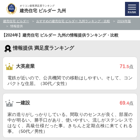
オリコン顧客満足度ランキング
建売住宅 ビルダー 九州
建売住宅 ビルダー
おすすめの建売住宅 ビルダー 九州ランキング・比較
2024年版
情報提供
【2024年】建売住宅 ビルダー 九州の情報提供ランキング・比較
情報提供 満足度ランキング
大英産業
71
.5
点
電鉄が近いので、公共機関での移動はしやすい。そして、コン
パクトな住居。（30代／女性）
一建設
69
.4
点
家の造りがしっかりしている。間取りのセンスが良く、部屋の
中が明るい。勝手口があり、使いやすい。流しがステンレスで
はなく、高級仕様だった事。きちんと定期点検に来てくれる
事。（50代／男性）