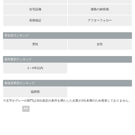
住宅設備
価格の納得感
長期保証
アフターフォロー
男女別ランキング
男性
女性
築年数別ランキング
2～6年以内
都道府県別ランキング
福岡県
※文字がグレーの部門は当社規定の条件を満たした企業が2社未満のため発表しておりません。
PR