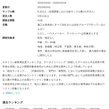
2020/10/02～2020/10/19
更新日
2023/02/01
サンプル数
6,412人（全国調査における総サンプル数13,974人）
規定人数
100人以上
調査企業数
41社
定義
施工を基本的にすべて自社または自社グループで行っているビ
ルダー
ただし、ハウスメーカー、デベロッパーは対象外とする
調査対象者
性別：指定なし
年齢：25～84歳
地域：首都圏（埼玉県、千葉県、東京都、神奈川県）
条件：過去12年以内に新築建売住宅に入居し、購入物件の選定
に関与した人
※オリコン顧客満足度ランキングは、データクリーニング（回収したデータから不正回答や異
常値を排除）および調査対象者条件から外れた回答を除外した上で作成しています。
※「総合ランキング」、「評価項目別」、部門の「業態別」においては有効回答者数が規定人
数を満たした企業のみランクイン対象となります。その他の部門においては有効回答者数が規
定人数の半数以上の企業がランクイン対象となります。
※総合得点が60.0点以上で、他人に薦めたくないと回答した人の割合が基準値以下の企業がラ
ンクイン対象となります。
≫ 詳細はこちら
過去ランキング