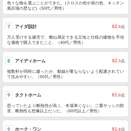
色々な物を選ぶことができた。(クロスの色や扉の色、キッチン
風呂場の壁など)（50代／男性）
アイダ設計
62
.9
点
万人受けする建売で、概ね満足できる立地と仕様の建物を手頃
な価格で購入できたこと。（40代／男性）
アイディホーム
62
.3
点
複数軒が同時に建ったが、動線が重ならないよう配慮されてい
て住みやすい。（50代／男性）
タクトホーム
61
.8
点
思っていたより断熱性が高く、冬場寒くない。二重サッシの防
音、断熱性も想像以上だった。（60代以上／男性）
ホーク・ワン
61
.8
点