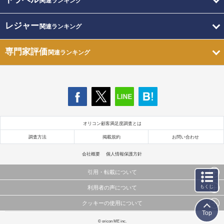
関連ランキング
レジャー
関連ランキング
専門家評価
関連ランキング
オリコン顧客満足度調査とは
調査方法
掲載規約
お問い合わせ
会社概要
個人情報保護方針
引用・転載について
もくじ
利用者の声について
当サイトで公開されている情報（文字、写真、イラスト、画像データ等）及びこれらの配置・
編集および構造などについての著作権は株式会社oricon MEに帰属しております。
クッキーの使用について
当サイトに掲載している内容はすべてサービスの利用者が提出された見解・感想です。
これらの情報を権利者の許可なく無断転載・複製などの二次利用を行うことは固く禁じており
Top
弊社が内容について正確性を含め一切保証するものではありません。
ます。
このサイトでは Cookie を使用して、ユーザーに合わせたコンテンツや広告の表示、ソーシャル
© oricon ME inc.
弊社の見解・ 意見ではないことをご理解いただいた上でご覧ください。