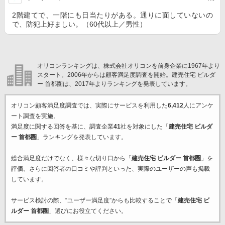
2階建てで、一階にも日当たりがある。通りに面していないの
で、防犯上好ましい。（60代以上／男性）
オリコンランキングは、株式会社オリコンを前身企業に1967年より
スタート。2006年からは顧客満足度調査を開始。建売住宅 ビルダ
ー 首都圏は、2017年よりランキングを発表しています。
オリコン顧客満足度調査では、実際にサービスを利用した
6,412
人にアンケ
ート調査を実施。
満足度に関する回答を基に、調査企業
41
社を対象にした「
建売住宅 ビルダ
ー 首都圏
」ランキングを発表しています。
総合満足度だけでなく、様々な切り口から「
建売住宅 ビルダー 首都圏
」を
評価。さらに回答者の口コミや評判といった、実際のユーザーの声も掲載
しています。
サービス検討の際、“ユーザー満足度”からも比較することで「
建売住宅 ビ
ルダー 首都圏
」選びにお役立てください。