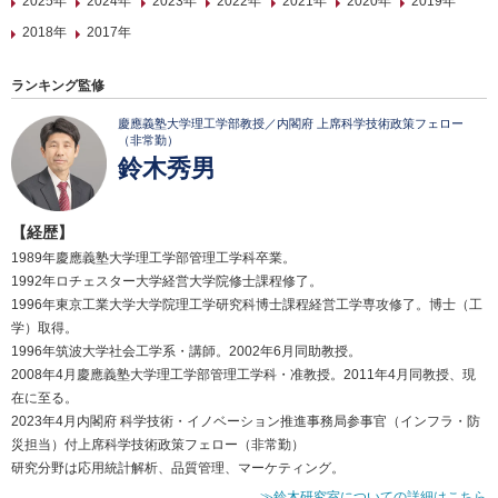
2025年
2024年
2023年
2022年
2021年
2020年
2019年
2018年
2017年
ランキング監修
慶應義塾大学理工学部教授／内閣府 上席科学技術政策フェロー
（非常勤）
鈴木秀男
【経歴】
1989年慶應義塾大学理工学部管理工学科卒業。
1992年ロチェスター大学経営大学院修士課程修了。
1996年東京工業大学大学院理工学研究科博士課程経営工学専攻修了。博士（工
学）取得。
1996年筑波大学社会工学系・講師。2002年6月同助教授。
2008年4月慶應義塾大学理工学部管理工学科・准教授。2011年4月同教授、現
在に至る。
2023年4月内閣府 科学技術・イノベーション推進事務局参事官（インフラ・防
災担当）付上席科学技術政策フェロー（非常勤）
研究分野は応用統計解析、品質管理、マーケティング。
≫鈴木研究室についての詳細はこちら