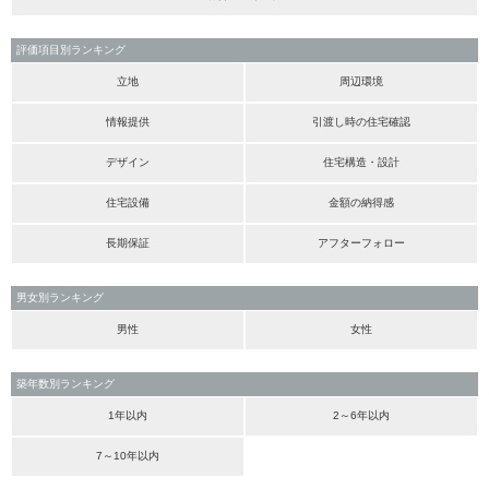
評価項目別ランキング
立地
周辺環境
情報提供
引渡し時の住宅確認
デザイン
住宅構造・設計
住宅設備
金額の納得感
長期保証
アフターフォロー
男女別ランキング
男性
女性
築年数別ランキング
1年以内
2～6年以内
7～10年以内