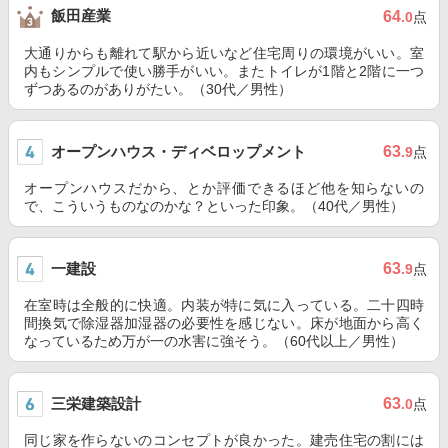
飯田産業
64
.0
点
大通りからも離れて駅から近いなど住宅周りの環境がいい。室
内もシンプルで使い勝手がいい。またトイレが1階と2階に一つ
ずつあるのがありがたい。（30代／男性）
オープンハウス・ディベロップメント
63
.9
点
オープンハウスだから、とか評価できるほど他を知らないの
で、こういうものなのかな？といった印象。（40代／男性）
一建設
63
.9
点
在室時は全般的に快適。内装が特に気に入っている。二十四時
間換気で除湿器加湿器の必要性を感じない。床が地面から高く
なっているため万が一の水害に強そう。（60代以上／男性）
三栄建築設計
63
.0
点
同じ家を作らないのコンセプトが良かった。建売住宅の割には