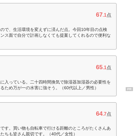
67
.1
点
ので、生活環境を変えずに済んだ点。今回10年目の点検
ナンス面で自分で計画しなくても提案してくれるので便利な
65
.1
点
気に入っている。二十四時間換気で除湿器加湿器の必要性を
るため万が一の水害に強そう。（60代以上／男性）
PR
64
.7
点
いです。買い物も自転車で行ける距離のところがたくさんあ
たちも皆さん親切です。（40代／女性）