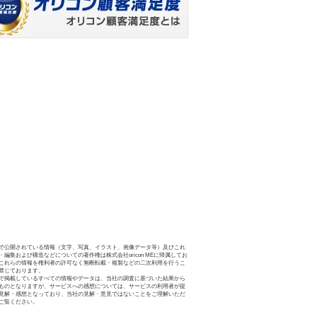
で公開されている情報（文字、写真、イラスト、画像データ等）及びこれ
・編集および構造などについての著作権は株式会社oricon MEに帰属してお
これらの情報を権利者の許可なく無断転載・複製などの二次利用を行うこ
禁じております。
で掲載しているすべての情報やデータは、当社の調査に基づいた結果から
ものとなりますが、サービスへの感想については、サービスの利用者が提
見解・感想となっており、当社の見解・意見ではないことをご理解いただ
ご覧ください。