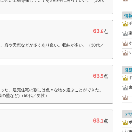
に強い土地を探していてその条件にあっていた。（30代
情
63
.6
点
、窓や天窓などが多くあり良い。収納が多い。（30代／
引
63
.5
点
かった。建売住宅の割には色々な物を選ぶことができた。
の壁など)（50代／男性）
デ
63
.1
点