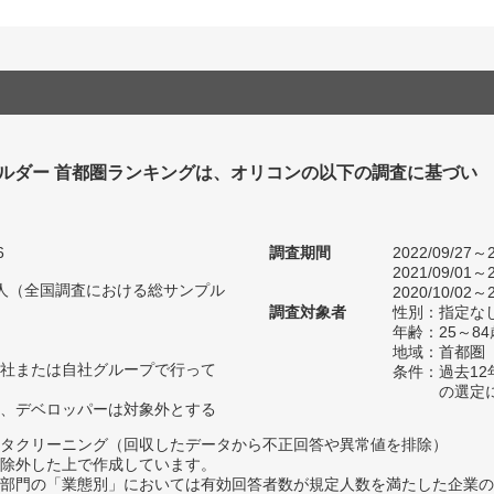
ビルダー 首都圏ランキングは、オリコンの以下の調査に基づい
6
調査期間
2022/09/27～2
2021/09/01～2
12人（全国調査における総サンプル
2020/10/02～2
調査対象者
性別：指定な
年齢：25～84
地域：首都圏
社または自社グループで行って
条件：過去1
の選定
、デベロッパーは対象外とする
タクリーニング（回収したデータから不正回答や異常値を排除）
除外した上で作成しています。
部門の「業態別」においては有効回答者数が規定人数を満たした企業の