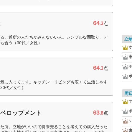
64
産
.3
点
いる。近所の人たちがみんないい人。シンプルな間取り、デ
立
も合う（30代／女性）
64
.3
点
で気に入ってます。キッチン・リビングも広くて生活しやす
30代／女性）
周
63
ィベロップメント
.8
点
えた所。立地がいいので将来売ることを考えての購入だった