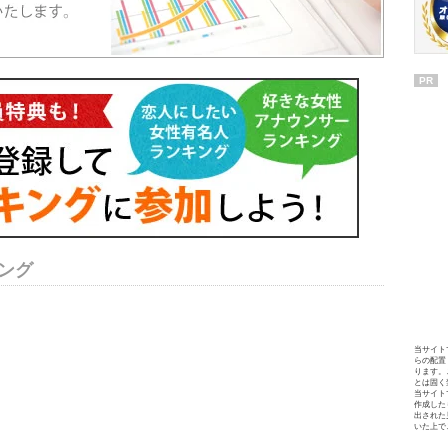
PR
ング
当サイト
らの配置
ります。
とは固く
当サイト
作成した
出された
いた上で