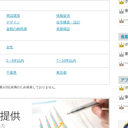
周辺環境
情報提供
デザイン
住宅構造・設計
金額の納得感
長期保証
長
女性
2～6年以内
7～10年以内
千葉県
東京都
ア
業が2社未満のため発表しておりません。