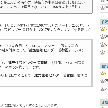
5分以上かかるものの、隣接市の中央図書館が比較的近い
め、この点では満足できている。（60代以上／男性）
住
オリコンを前身企業に1967年よりスタート。2006年から
宅 ビルダー 首都圏は、2017年よりランキングを発表して
サービスを利用した
6,412
人にアンケート調査を実施。
41
社を対象にした「
建売住宅 ビルダー 首都圏
」ランキン
から「
建売住宅 ビルダー 首都圏
」を評価。さらに回答者
住
ザーの声も掲載しています。
からも比較することで「
建売住宅 ビルダー 首都圏
」選びに
金
目別に並び替えて比較することが出来ます。