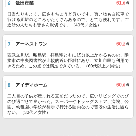
飯田産業
61
.8
点
日当たりもよく、広さもちょうど良いです。買い物も自転車で
行ける距離のところがたくさんあるので、とても便利です。ご
近所の人たちも皆さん親切です。（40代／女性）
アーネストワン
60
.2
点
西武立川駅、昭島駅、拝島駅ともに15分以上かかるものの、隣
接市の中央図書館が比較的近い距離にあり、立川市民も利用で
きるため、この点では満足できている。（60代以上／男性）
アイディホーム
60
.0
点
二人目の子供が産まれる直前だったので、広いリビングでのび
のび過ごせて良かった。スーパーやドラッグストア、病院、公
園、幼稚園小学校が徒歩で行ける圏内なので普段の生活に困ら
ない。（30代／女性）