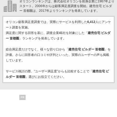
オリコンランキングは、株式会社オリコンを前身企業に1967年より
スタート。2006年からは顧客満足度調査を開始。建売住宅 ビルダ
ー 首都圏は、2017年よりランキングを発表しています。
オリコン顧客満足度調査では、実際にサービスを利用した
6,412
人にアンケ
ート調査を実施。
満足度に関する回答を基に、調査企業
41
社を対象にした「
建売住宅 ビルダ
ー 首都圏
」ランキングを発表しています。
総合満足度だけでなく、様々な切り口から「
建売住宅 ビルダー 首都圏
」を
評価。さらに回答者の口コミや評判といった、実際のユーザーの声も掲載
しています。
サービス検討の際、“ユーザー満足度”からも比較することで「
建売住宅 ビ
ルダー 首都圏
」選びにお役立てください。
PR