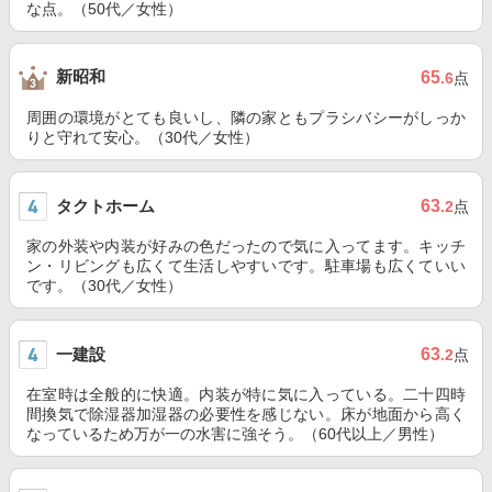
な点。（50代／女性）
新昭和
65
.6
点
周囲の環境がとても良いし、隣の家ともプラシバシーがしっか
りと守れて安心。（30代／女性）
タクトホーム
63
.2
点
家の外装や内装が好みの色だったので気に入ってます。キッチ
ン・リビングも広くて生活しやすいです。駐車場も広くていい
です。（30代／女性）
一建設
63
.2
点
在室時は全般的に快適。内装が特に気に入っている。二十四時
間換気で除湿器加湿器の必要性を感じない。床が地面から高く
なっているため万が一の水害に強そう。（60代以上／男性）