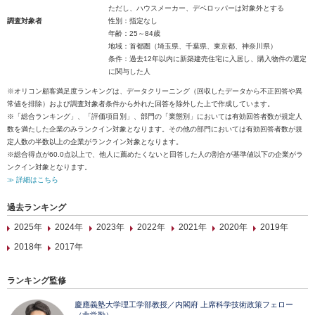
ただし、ハウスメーカー、デベロッパーは対象外とする
調査対象者
性別：指定なし
年齢：25～84歳
地域：首都圏（埼玉県、千葉県、東京都、神奈川県）
条件：過去12年以内に新築建売住宅に入居し、購入物件の選定
に関与した人
※オリコン顧客満足度ランキングは、データクリーニング（回収したデータから不正回答や異
常値を排除）および調査対象者条件から外れた回答を除外した上で作成しています。
※「総合ランキング」、「評価項目別」、部門の「業態別」においては有効回答者数が規定人
数を満たした企業のみランクイン対象となります。その他の部門においては有効回答者数が規
定人数の半数以上の企業がランクイン対象となります。
※総合得点が60.0点以上で、他人に薦めたくないと回答した人の割合が基準値以下の企業がラ
ンクイン対象となります。
≫ 詳細はこちら
過去ランキング
2025年
2024年
2023年
2022年
2021年
2020年
2019年
2018年
2017年
ランキング監修
慶應義塾大学理工学部教授／内閣府 上席科学技術政策フェロー