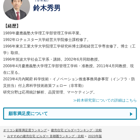
（非常勤）
鈴木秀男
【経歴】
1989年慶應義塾大学理工学部管理工学科卒業。
1992年ロチェスター大学経営大学院修士課程修了。
1996年東京工業大学大学院理工学研究科博士課程経営工学専攻修了。博士（工
学）取得。
1996年筑波大学社会工学系・講師。2002年6月同助教授。
2008年4月慶應義塾大学理工学部管理工学科・准教授。2011年4月同教授、現
在に至る。
2023年4月内閣府 科学技術・イノベーション推進事務局参事官（インフラ・防
災担当）付上席科学技術政策フェロー（非常勤）
研究分野は応用統計解析、品質管理、マーケティング。
≫鈴木研究室についての詳細はこちら
顧客満足度について
オリコン顧客満足度ランキング
建売住宅 ビルダーランキング・比較
おすすめの建売住宅 ビルダー 首都圏ランキング・比較
2023年版