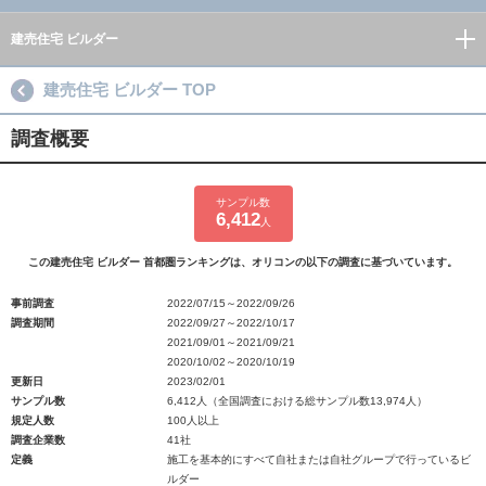
建売住宅 ビルダー
建売住宅 ビルダー TOP
調査概要
サンプル数
6,412
人
この建売住宅 ビルダー 首都圏ランキングは、オリコンの以下の調査に基づいています。
事前調査
2022/07/15～2022/09/26
調査期間
2022/09/27～2022/10/17
2021/09/01～2021/09/21
2020/10/02～2020/10/19
更新日
2023/02/01
サンプル数
6,412人（全国調査における総サンプル数13,974人）
規定人数
100人以上
調査企業数
41社
定義
施工を基本的にすべて自社または自社グループで行っているビ
ルダー