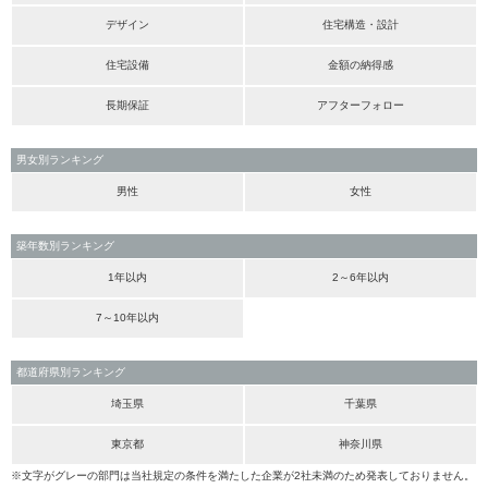
デザイン
住宅構造・設計
住宅設備
金額の納得感
長期保証
アフターフォロー
男女別ランキング
男性
女性
築年数別ランキング
1年以内
2～6年以内
7～10年以内
都道府県別ランキング
埼玉県
千葉県
東京都
神奈川県
※文字がグレーの部門は当社規定の条件を満たした企業が2社未満のため発表しておりません。