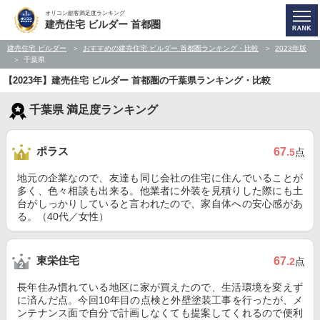
オリコン顧客満足度ランキング
建売住宅 ビルダー 首都圏
建売住宅 ビルダー
おすすめの建売住宅 ビルダー 首都圏ランキング・比較
2023年版
千葉県
【2023年】建売住宅 ビルダー 首都圏の千葉県ランキング・比較
千葉県 満足度ランキング
ポラス
67
.5
点
地元の企業なので、友達も同じ会社の住宅に住んでいることが
多く、色々相談も出来る。他業者に外装を見積りした際にも土
台がしっかりしていると言われたので、家自体への安心感があ
る。（40代／女性）
東栄住宅
67
.2
点
長年住み慣れている地区に家が買えたので、生活環境を変えず
に済んだ点。今回10年目の点検と外壁塗装工事を行ったが、メ
ンテナンス面で自分で計画しなくても提案してくれるので便利