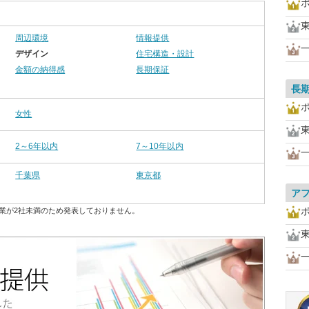
周辺環境
情報提供
デザイン
住宅構造・設計
金額の納得感
長期保証
長
女性
2～6年以内
7～10年以内
千葉県
東京都
ア
業が2社未満のため発表しておりません。