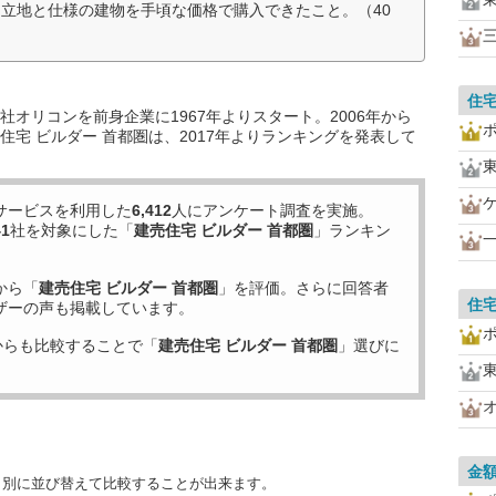
立地と仕様の建物を手頃な価格で購入できたこと。（40
住
オリコンを前身企業に1967年よりスタート。2006年から
宅 ビルダー 首都圏は、2017年よりランキングを発表して
サービスを利用した
6,412
人にアンケート調査を実施。
41
社を対象にした「
建売住宅 ビルダー 首都圏
」ランキン
から「
建売住宅 ビルダー 首都圏
」を評価。さらに回答者
住
ザーの声も掲載しています。
からも比較することで「
建売住宅 ビルダー 首都圏
」選びに
金
目別に並び替えて比較することが出来ます。