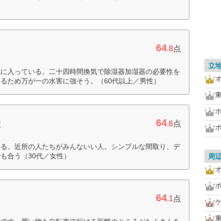
64
.8
点
立
気に入っている。二十四時間換気で除湿器加湿器の必要性を
るため万が一の水害に強そう。（60代以上／男性）
64
産
.6
点
いる。近所の人たちがみんないい人。シンプルな間取り、デ
も合う（30代／女性）
周
64
.1
点