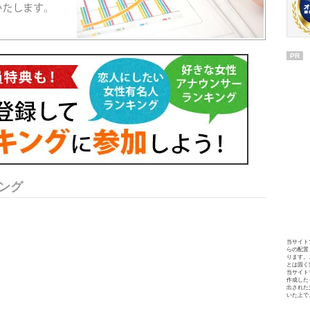
PR
ング
当サイト
らの配置
ります。
とは固く
当サイト
作成した
出された
いた上で