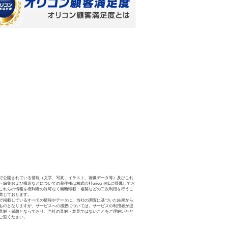
で公開されている情報（文字、写真、イラスト、画像データ等）及びこれ
・編集および構造などについての著作権は株式会社oricon MEに帰属してお
これらの情報を権利者の許可なく無断転載・複製などの二次利用を行うこ
禁じております。
で掲載しているすべての情報やデータは、当社の調査に基づいた結果から
ものとなりますが、サービスへの感想については、サービスの利用者が提
見解・感想となっており、当社の見解・意見ではないことをご理解いただ
ご覧ください。