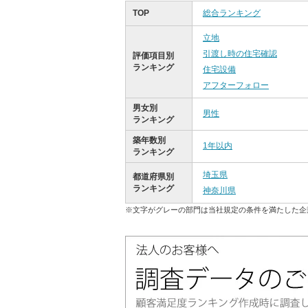
TOP
総合ランキング
立地
引渡し時の住宅確認
評価項目別
ランキング
住宅設備
アフターフォロー
男女別
男性
ランキング
築年数別
1年以内
ランキング
埼玉県
都道府県別
ランキング
神奈川県
※文字がグレーの部門は当社規定の条件を満たした企