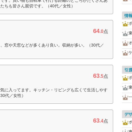
いです。買い物も自転車で行ける距離のところがたくさんあ
たちも皆さん親切です。（40代／女性）
情
64
.0
点
、窓や天窓などが多くあり良い。収納が多い。（30代／
引
63
.5
点
で気に入ってます。キッチン・リビングも広くて生活しやす
30代／女性）
デ
63
.4
点