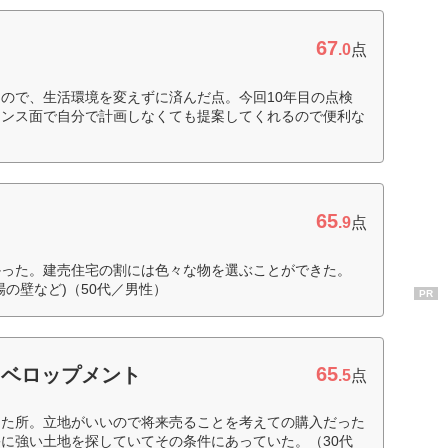
67
.0
点
ので、生活環境を変えずに済んだ点。今回10年目の点検
ナンス面で自分で計画しなくても提案してくれるので便利な
65
.9
点
かった。建売住宅の割には色々な物を選ぶことができた。
の壁など)（50代／男性）
PR
65
ィベロップメント
.5
点
えた所。立地がいいので将来売ることを考えての購入だった
に強い土地を探していてその条件にあっていた。（30代