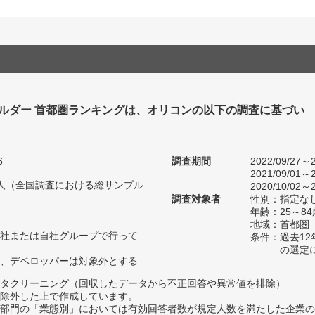
ビルダー 首都圏ランキングは、オリコンの以下の調査に基づい
6
調査期間
2022/09/27～2
2021/09/01～2
12人（全国調査における総サンプル
2020/10/02～2
調査対象者
性別：指定な
年齢：25～84
地域：首都圏
社または自社グループで行って
条件：過去1
の選定
、デベロッパーは対象外とする
タクリーニング（回収したデータから不正回答や異常値を排除）
除外した上で作成しています。
部門の「業態別」においては有効回答者数が規定人数を満たした企業の