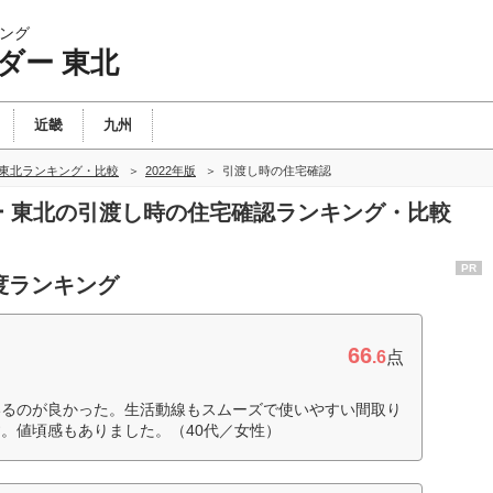
ング
ダー 東北
近畿
九州
 東北ランキング・比較
2022年版
引渡し時の住宅確認
ダー 東北の引渡し時の住宅確認ランキング・比較
PR
度ランキング
66
.6
点
いるのが良かった。生活動線もスムーズで使いやすい間取り
。値頃感もありました。（40代／女性）