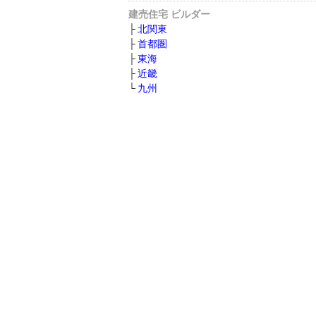
建売住宅 ビルダー
北関東
首都圏
東海
近畿
九州