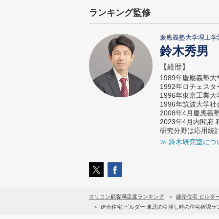
ランキング監修
慶應義塾大学理工学
鈴木秀男
【経歴】
1989年慶應義塾
1992年ロチェス
1996年東京工業
1996年筑波大学
2008年4月慶應
2023年4月内閣
研究分野は応用統
≫ 鈴木研究室につ
オリコン顧客満足度ランキング
建売住宅 ビルダ
建売住宅 ビルダー 東北の引渡し時の住宅確認ラ