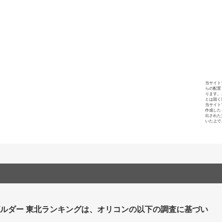
当サイト
らの配置
ります。
とは固く
当サイト
作成した
出された
いた上で
ビルダー 東北ランキングは、オリコンの以下の調査に基づい