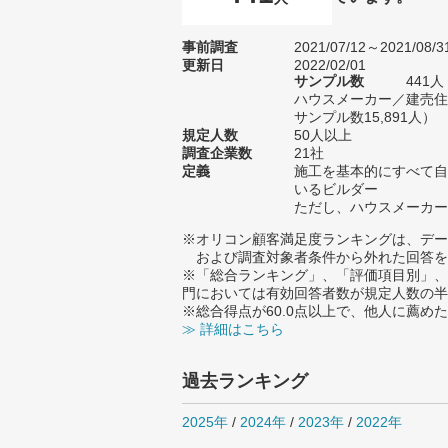
事前調査
2021/07/12～2021/08/3
更新日
2022/02/01
サンプル数
441
ハウスメーカー／建売住
サンプル数15,891人）
規定人数
50人以上
調査企業数
21社
定義
施工を基本的にすべて自
いるビルダー
ただし、ハウスメーカー
※オリコン顧客満足度ランキングは、デー
および調査対象者条件から外れた回答を
※「総合ランキング」、「評価項目別」、
門においては有効回答者数が規定人数の半
※総合得点が60.0点以上で、他人に薦
≫ 詳細はこちら
過去ランキング
2025年
/
2024年
/
2023年
/
2022年