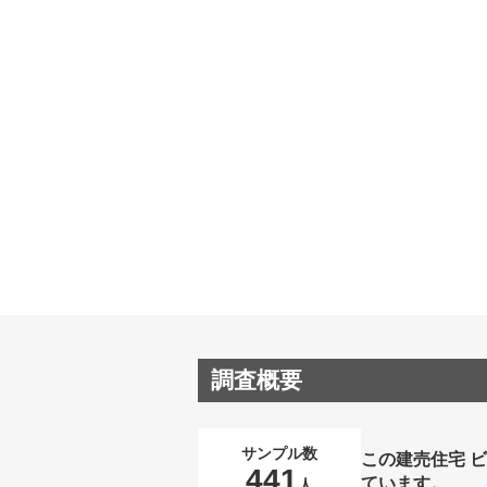
調査概要
サンプル数
この建売住宅 
441
ています。
人