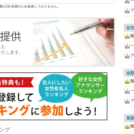
業が2社未満のため発表しておりません。
住
金
長
ング