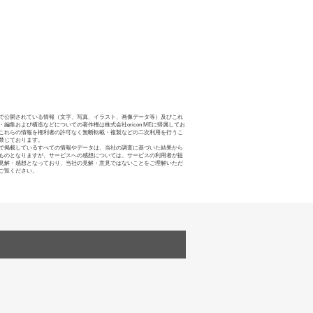
で公開されている情報（文字、写真、イラスト、画像データ等）及びこれ
・編集および構造などについての著作権は株式会社oricon MEに帰属してお
これらの情報を権利者の許可なく無断転載・複製などの二次利用を行うこ
禁じております。
で掲載しているすべての情報やデータは、当社の調査に基づいた結果から
ものとなりますが、サービスへの感想については、サービスの利用者が提
見解・感想となっており、当社の見解・意見ではないことをご理解いただ
ご覧ください。