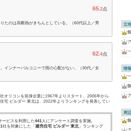
65
.2
点
りたのは高断熱がきちんとしている。（60代以上／男
立
62
.4
点
。インナーバルコニーで雨の心配がない。（30代／女
情
オリコンを前身企業に1967年よりスタート。2006年から
宅 ビルダー 東北は、2022年よりランキングを発表してい
周
サービスを利用した
441
人にアンケート調査を実施。
21
社を対象にした「
建売住宅 ビルダー 東北
」ランキング