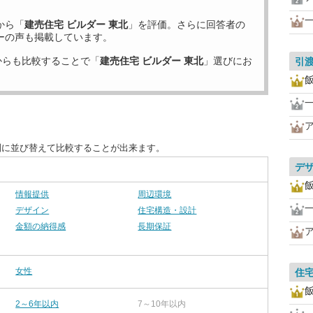
から「
建売住宅 ビルダー 東北
」を評価。さらに回答者の
ーの声も掲載しています。
からも比較することで「
建売住宅 ビルダー 東北
」選びにお
引
別に並び替えて比較することが出来ます。
デ
情報提供
周辺環境
デザイン
住宅構造・設計
金額の納得感
長期保証
女性
住
2～6年以内
7～10年以内