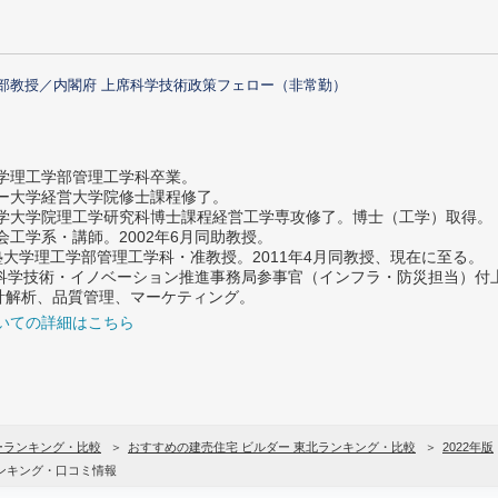
部教授／内閣府 上席科学技術政策フェロー（非常勤）
大学理工学部管理工学科卒業。
ター大学経営大学院修士課程修了。
大学大学院理工学研究科博士課程経営工学専攻修了。博士（工学）取得。
社会工学系・講師。2002年6月同助教授。
義塾大学理工学部管理工学科・准教授。2011年4月同教授、現在に至る。
府 科学技術・イノベーション推進事務局参事官（インフラ・防災担当）
計解析、品質管理、マーケティング。
いての詳細はこちら
ーランキング・比較
おすすめの建売住宅 ビルダー 東北ランキング・比較
2022年版
ンキング・口コミ情報