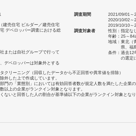
1
調査期間
2021/09/01～2
2020/10/02～2
人（建売住宅 ビルダー／建売住宅
2019/10/10～2
宅 デベロッパー調査における総
調査対象者
性別：指定な
年齢：25～84
地域：東北（
県、福
社または自社グループで行って
条件：過去1
の選定
、デベロッパーは対象外とする
タクリーニング（回収したデータから不正回答や異常値を排除）
除外した上で作成しています。
部門の「業態別」においては有効回答者数が規定人数を満たした企業の
数以上の企業がランクイン対象となります。
めたくないと回答した人の割合が基準値以下の企業がランクイン対象とな