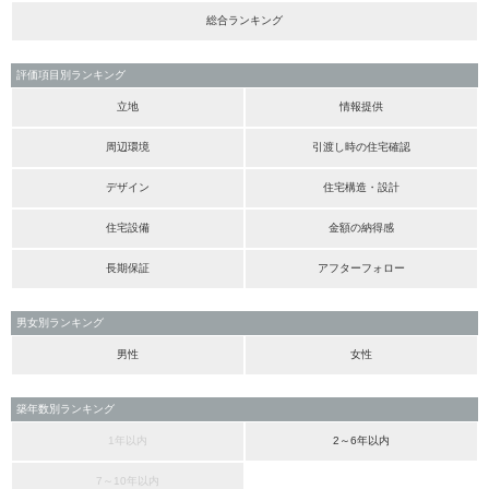
総合ランキング
評価項目別ランキング
立地
情報提供
周辺環境
引渡し時の住宅確認
デザイン
住宅構造・設計
住宅設備
金額の納得感
長期保証
アフターフォロー
男女別ランキング
男性
女性
築年数別ランキング
1年以内
2～6年以内
7～10年以内