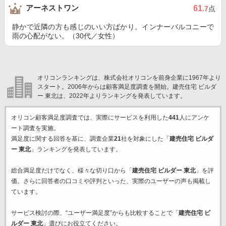
アーネストワン
61
.7
点
静かで近隣の方も感じのいい方ばかり。インナーバルコニーで
雨の心配がない。（30代／女性）
オリコンランキングは、株式会社オリコンを前身企業に1967年より
スタート。2006年からは顧客満足度調査を開始。建売住宅 ビルダ
ー 東北は、2022年よりランキングを発表しています。
オリコン顧客満足度調査では、実際にサービスを利用した
441
人にアンケ
ート調査を実施。
満足度に関する回答を基に、調査企業
21
社を対象にした「
建売住宅 ビルダ
ー 東北
」ランキングを発表しています。
総合満足度だけでなく、様々な切り口から「
建売住宅 ビルダー 東北
」を評
価。さらに回答者の口コミや評判といった、実際のユーザーの声も掲載し
ています。
サービス検討の際、“ユーザー満足度”からも比較することで「
建売住宅 ビ
ルダー 東北
」選びにお役立てください。