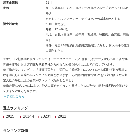
調査企業数
21社
定義
施工を基本的にすべて自社または自社グループで行っているビ
ルダー
ただし、ハウスメーカー、デベロッパーは対象外とする
調査対象者
性別：指定なし
年齢：25～84歳
地域：東北（青森県、岩手県、宮城県、秋田県、山形県、福島
県）
条件：過去12年以内に新築建売住宅に入居し、購入物件の選定
に関与した人
※オリコン顧客満足度ランキングは、データクリーニング（回収したデータから不正回答や異
常値を排除）および調査対象者条件から外れた回答を除外した上で作成しています。
※「総合ランキング」、「評価項目別」、部門の「業態別」においては有効回答者数が規定人
数を満たした企業のみランクイン対象となります。その他の部門においては有効回答者数が規
定人数の半数以上の企業がランクイン対象となります。
※総合得点が60.0点以上で、他人に薦めたくないと回答した人の割合が基準値以下の企業がラ
ンクイン対象となります。
≫ 詳細はこちら
過去ランキング
2025年
2024年
2023年
2022年
ランキング監修