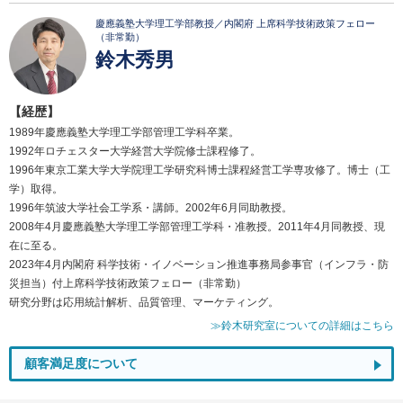
慶應義塾大学理工学部教授／内閣府 上席科学技術政策フェロー
（非常勤）
鈴木秀男
【経歴】
1989年慶應義塾大学理工学部管理工学科卒業。
1992年ロチェスター大学経営大学院修士課程修了。
1996年東京工業大学大学院理工学研究科博士課程経営工学専攻修了。博士（工
学）取得。
1996年筑波大学社会工学系・講師。2002年6月同助教授。
2008年4月慶應義塾大学理工学部管理工学科・准教授。2011年4月同教授、現
在に至る。
2023年4月内閣府 科学技術・イノベーション推進事務局参事官（インフラ・防
災担当）付上席科学技術政策フェロー（非常勤）
研究分野は応用統計解析、品質管理、マーケティング。
≫鈴木研究室についての詳細はこちら
顧客満足度について