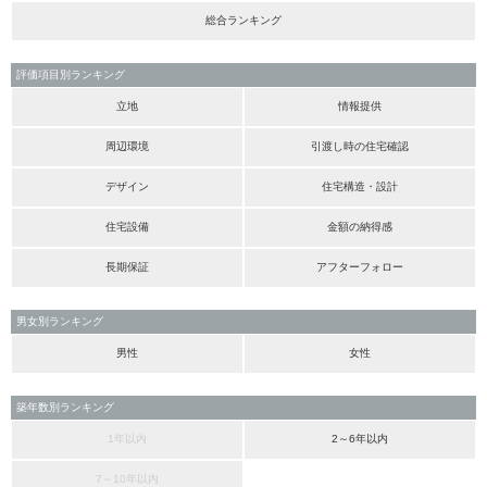
総合ランキング
評価項目別ランキング
立地
情報提供
周辺環境
引渡し時の住宅確認
デザイン
住宅構造・設計
住宅設備
金額の納得感
長期保証
アフターフォロー
男女別ランキング
男性
女性
築年数別ランキング
1年以内
2～6年以内
7～10年以内