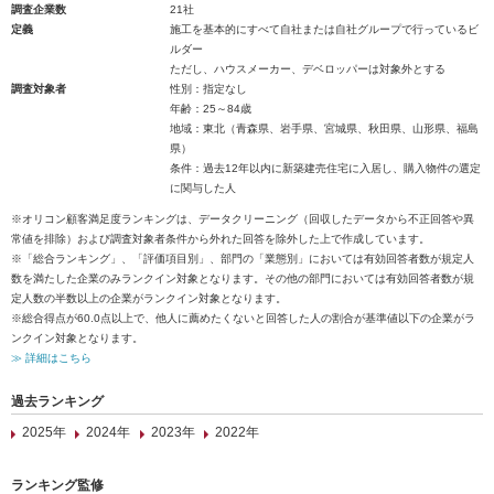
調査企業数
21社
定義
施工を基本的にすべて自社または自社グループで行っているビ
ルダー
ただし、ハウスメーカー、デベロッパーは対象外とする
調査対象者
性別：指定なし
年齢：25～84歳
地域：東北（青森県、岩手県、宮城県、秋田県、山形県、福島
県）
条件：過去12年以内に新築建売住宅に入居し、購入物件の選定
に関与した人
※オリコン顧客満足度ランキングは、データクリーニング（回収したデータから不正回答や異
常値を排除）および調査対象者条件から外れた回答を除外した上で作成しています。
※「総合ランキング」、「評価項目別」、部門の「業態別」においては有効回答者数が規定人
数を満たした企業のみランクイン対象となります。その他の部門においては有効回答者数が規
定人数の半数以上の企業がランクイン対象となります。
※総合得点が60.0点以上で、他人に薦めたくないと回答した人の割合が基準値以下の企業がラ
ンクイン対象となります。
≫ 詳細はこちら
過去ランキング
2025年
2024年
2023年
2022年
ランキング監修