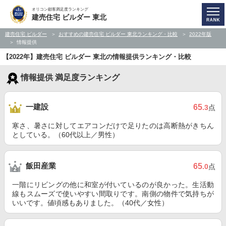
オリコン顧客満足度ランキング
建売住宅 ビルダー 東北
建売住宅 ビルダー
おすすめの建売住宅 ビルダー 東北ランキング・比較
2022年版
情報提供
【2022年】建売住宅 ビルダー 東北の情報提供ランキング・比較
情報提供 満足度ランキング
一建設
65
.3
点
寒さ、暑さに対してエアコンだけで足りたのは高断熱がきちん
としている。（60代以上／男性）
飯田産業
65
.0
点
一階にリビングの他に和室が付いているのが良かった。生活動
線もスムーズで使いやすい間取りです。南側の物件で気持ちが
いいです。値頃感もありました。（40代／女性）