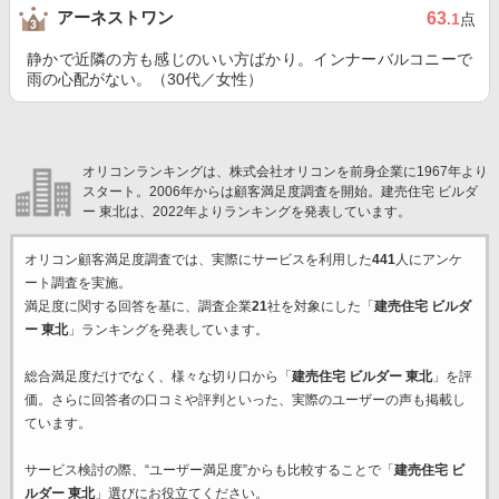
アーネストワン
63
.1
点
静かで近隣の方も感じのいい方ばかり。インナーバルコニーで
雨の心配がない。（30代／女性）
オリコンランキングは、株式会社オリコンを前身企業に1967年より
スタート。2006年からは顧客満足度調査を開始。建売住宅 ビルダ
ー 東北は、2022年よりランキングを発表しています。
オリコン顧客満足度調査では、実際にサービスを利用した
441
人にアンケ
ート調査を実施。
満足度に関する回答を基に、調査企業
21
社を対象にした「
建売住宅 ビルダ
ー 東北
」ランキングを発表しています。
総合満足度だけでなく、様々な切り口から「
建売住宅 ビルダー 東北
」を評
価。さらに回答者の口コミや評判といった、実際のユーザーの声も掲載し
ています。
サービス検討の際、“ユーザー満足度”からも比較することで「
建売住宅 ビ
ルダー 東北
」選びにお役立てください。