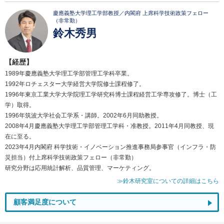
慶應義塾大学理工学部教授／内閣府 上席科学技術政策フェロー
（非常勤）
鈴木秀男
【経歴】
1989年慶應義塾大学理工学部管理工学科卒業。
1992年ロチェスター大学経営大学院修士課程修了。
1996年東京工業大学大学院理工学研究科博士課程経営工学専攻修了。博士（工
学）取得。
1996年筑波大学社会工学系・講師。2002年6月同助教授。
2008年4月慶應義塾大学理工学部管理工学科・准教授。2011年4月同教授、現
在に至る。
2023年4月内閣府 科学技術・イノベーション推進事務局参事官（インフラ・防
災担当）付上席科学技術政策フェロー（非常勤）
研究分野は応用統計解析、品質管理、マーケティング。
≫鈴木研究室についての詳細はこちら
顧客満足度について