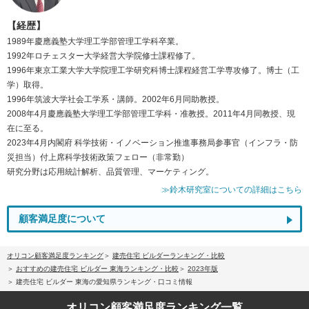
【経歴】
1989年慶應義塾大学理工学部管理工学科卒業。
1992年ロチェスター大学経営大学院修士課程修了。
1996年東京工業大学大学院理工学研究科博士課程経営工学専攻修了。博士（工
学）取得。
1996年筑波大学社会工学系・講師。2002年6月同助教授。
2008年4月慶應義塾大学理工学部管理工学科・准教授。2011年4月同教授、現
在に至る。
2023年4月内閣府 科学技術・イノベーション推進事務局参事官（インフラ・防
災担当）付上席科学技術政策フェロー（非常勤）
研究分野は応用統計解析、品質管理、マーケティング。
≫鈴木研究室についての詳細はこちら
顧客満足度について
オリコン顧客満足度ランキング
建売住宅 ビルダーランキング・比較
おすすめの建売住宅 ビルダー 東海ランキング・比較
2023年版
建売住宅 ビルダー 東海の愛知県ランキング・口コミ情報
オリコン顧客満足度
ランキング一覧