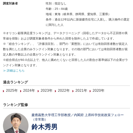
調査対象者
性別：指定なし
年齢：25～84歳
地域：東海（岐阜県、静岡県、愛知県、三重県）
条件：過去12年以内に新築建売住宅に入居し、購入物件の選定
に関与した人
※オリコン顧客満足度ランキングは、データクリーニング（回収したデータから不正回答や異
常値を排除）および調査対象者条件から外れた回答を除外した上で作成しています。
※「総合ランキング」、「評価項目別」、部門の「業態別」においては有効回答者数が規定人
数を満たした企業のみランクイン対象となります。その他の部門においては有効回答者数が規
定人数の半数以上の企業がランクイン対象となります。
※総合得点が60.0点以上で、他人に薦めたくないと回答した人の割合が基準値以下の企業がラ
ンクイン対象となります。
≫ 詳細はこちら
過去ランキング
2025年
2024年
2023年
2022年
2021年
2020年
ランキング監修
慶應義塾大学理工学部教授／内閣府 上席科学技術政策フェロー
（非常勤）
鈴木秀男