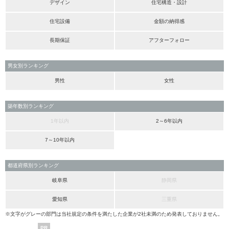
デザイン
住宅構造・設計
住宅設備
金額の納得感
長期保証
アフターフォロー
男女別ランキング
男性
女性
築年数別ランキング
1年以内
2～6年以内
7～10年以内
都道府県別ランキング
岐阜県
静岡県
愛知県
三重県
※文字がグレーの部門は当社規定の条件を満たした企業が2社未満のため発表しておりません。
PR