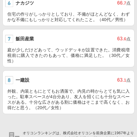
ナカジツ
66
.7
点
住宅の作りがしっかりとしており、不備がほとんどなく、わず
かな不備にもしっかりと対応してくれたこと。（40代／男性）
飯田産業
63
.6
点
庭が少しだけどあって、ウッドデッキが設置できた。消費税増
税前に購入できたのもあって、価格に満足した。（30代／女
性）
一建設
63
.1
点
外観、内装ともにとてもお洒落で、内見の時からとても気に入
った。駐車スペースが4台分あり、友人を招くにも十分なスペー
スがある。十分な広さがある割に価格はそこまで高くなく、お
得だと思う。（20代／女性）
オリコンランキングは、株式会社オリコンを前身企業に1967年より