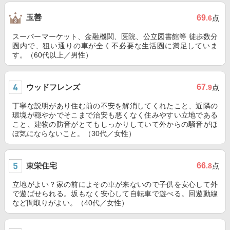
玉善
69
.6
点
スーパーマーケット、金融機関、医院、公立図書館等 徒歩数分
圏内で、狙い通りの車が全く不必要な生活圏に満足していま
す。（60代以上／男性）
ウッドフレンズ
67
.9
点
丁寧な説明があり住む前の不安を解消してくれたこと、近隣の
環境が穏やかでそこまで治安も悪くなく住みやすい立地である
こと、建物の防音がとてもしっかりしていて外からの騒音がほ
ぼ気にならないこと。（30代／女性）
東栄住宅
66
.8
点
立地がよい？家の前によその車が来ないので子供を安心して外
で遊ばせられる。坂もなく安心して自転車で遊べる。回遊動線
など間取りがよい。（40代／女性）