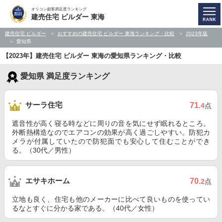
オリコン顧客満足度ランキング
建売住宅 ビルダー 東海
建売住宅 ビルダー
おすすめの建売住宅 ビルダー 東海ランキング・比較
2023年版
愛知県
【2023年】建売住宅 ビルダー 東海の愛知県ランキング・比較
愛知県 満足度ランキング
サーラ住宅
71
.4
点
遮音性が高く寝る時などに周りの音を気にせず眠れるところ。
外断熱構造なのでエアコンの効果が高く過ごしやすい。防犯カ
メラが付属していたので防犯面でも安心して住むことができ
る。（30代／男性）
エサキホーム
70
.2
点
立地も良く、住宅も他のメーカーに比べて良いものを使ってい
るなとすぐに分かる家である。（40代／女性）