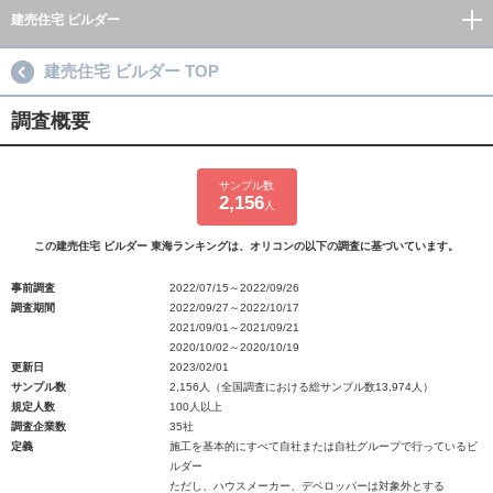
建売住宅 ビルダー
建売住宅 ビルダー TOP
調査概要
サンプル数
2,156
人
この建売住宅 ビルダー 東海ランキングは、オリコンの以下の調査に基づいています。
事前調査
2022/07/15～2022/09/26
調査期間
2022/09/27～2022/10/17
2021/09/01～2021/09/21
2020/10/02～2020/10/19
更新日
2023/02/01
サンプル数
2,156人（全国調査における総サンプル数13,974人）
規定人数
100人以上
調査企業数
35社
定義
施工を基本的にすべて自社または自社グループで行っているビ
ルダー
ただし、ハウスメーカー、デベロッパーは対象外とする