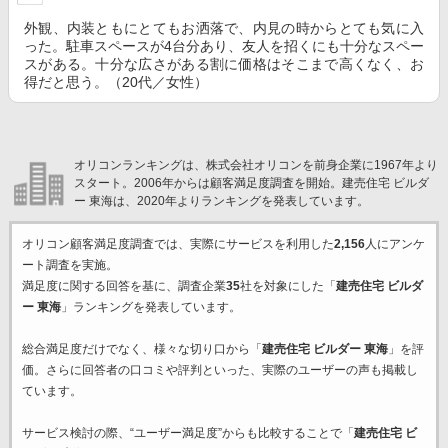
外観、内装ともにとてもお洒落で、内見の時からとても気に入
った。駐車スペースが4台分あり、友人を招くにも十分なスペー
スがある。十分な広さがある割に価格はそこまで高くなく、お
得だと思う。（20代／女性）
オリコンランキングは、株式会社オリコンを前身企業に1967年より
スタート。2006年からは顧客満足度調査を開始。建売住宅 ビルダ
ー 東海は、2020年よりランキングを発表しています。
オリコン顧客満足度調査では、実際にサービスを利用した
2,156
人にアンケ
ート調査を実施。
満足度に関する回答を基に、調査企業
35
社を対象にした「
建売住宅 ビルダ
ー 東海
」ランキングを発表しています。
総合満足度だけでなく、様々な切り口から「
建売住宅 ビルダー 東海
」を評
価。さらに回答者の口コミや評判といった、実際のユーザーの声も掲載し
ています。
サービス検討の際、“ユーザー満足度”からも比較することで「
建売住宅 ビ