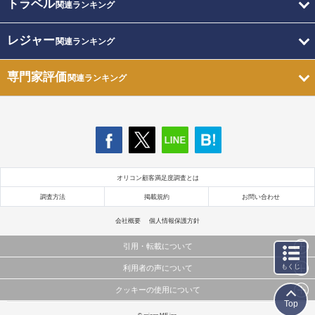
トラベル
関連ランキング
レジャー
関連ランキング
専門家評価
関連ランキング
オリコン顧客満足度調査とは
調査方法
掲載規約
お問い合わせ
会社概要
個人情報保護方針
引用・転載について
もくじ
利用者の声について
当サイトで公開されている情報（文字、写真、イラスト、画像データ等）及びこれらの配置・
編集および構造などについての著作権は株式会社oricon MEに帰属しております。
クッキーの使用について
当サイトに掲載している内容はすべてサービスの利用者が提出された見解・感想です。
これらの情報を権利者の許可なく無断転載・複製などの二次利用を行うことは固く禁じており
Top
弊社が内容について正確性を含め一切保証するものではありません。
ます。
このサイトでは Cookie を使用して、ユーザーに合わせたコンテンツや広告の表示、ソーシャル