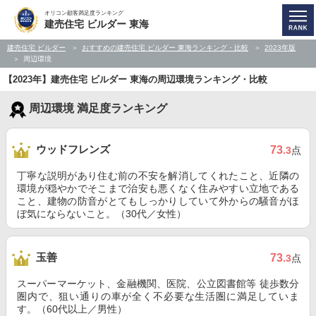
オリコン顧客満足度ランキング
建売住宅 ビルダー 東海
建売住宅 ビルダー
おすすめの建売住宅 ビルダー 東海ランキング・比較
2023年版
周辺環境
【2023年】建売住宅 ビルダー 東海の周辺環境ランキング・比較
周辺環境 満足度ランキング
ウッドフレンズ
73
.3
点
丁寧な説明があり住む前の不安を解消してくれたこと、近隣の
環境が穏やかでそこまで治安も悪くなく住みやすい立地である
こと、建物の防音がとてもしっかりしていて外からの騒音がほ
ぼ気にならないこと。（30代／女性）
玉善
73
.3
点
スーパーマーケット、金融機関、医院、公立図書館等 徒歩数分
圏内で、狙い通りの車が全く不必要な生活圏に満足していま
す。（60代以上／男性）