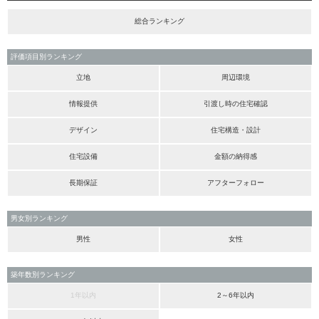
総合ランキング
評価項目別ランキング
立地
周辺環境
情報提供
引渡し時の住宅確認
デザイン
住宅構造・設計
住宅設備
金額の納得感
長期保証
アフターフォロー
男女別ランキング
男性
女性
築年数別ランキング
1年以内
2～6年以内