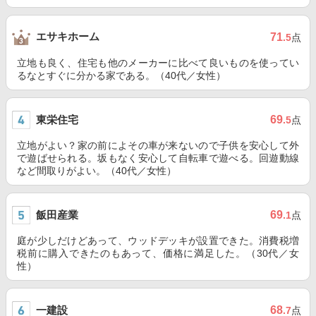
エサキホーム
71
.5
点
立地も良く、住宅も他のメーカーに比べて良いものを使ってい
るなとすぐに分かる家である。（40代／女性）
東栄住宅
69
.5
点
立地がよい？家の前によその車が来ないので子供を安心して外
で遊ばせられる。坂もなく安心して自転車で遊べる。回遊動線
など間取りがよい。（40代／女性）
飯田産業
69
.1
点
庭が少しだけどあって、ウッドデッキが設置できた。消費税増
税前に購入できたのもあって、価格に満足した。（30代／女
性）
一建設
68
.7
点