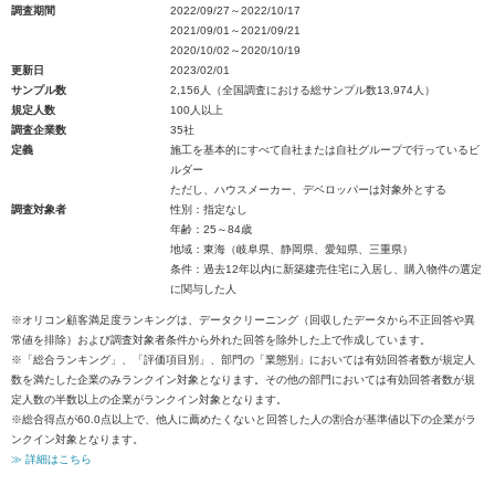
調査期間
2022/09/27～2022/10/17
2021/09/01～2021/09/21
2020/10/02～2020/10/19
更新日
2023/02/01
サンプル数
2,156人（全国調査における総サンプル数13,974人）
規定人数
100人以上
調査企業数
35社
定義
施工を基本的にすべて自社または自社グループで行っているビ
ルダー
ただし、ハウスメーカー、デベロッパーは対象外とする
調査対象者
性別：指定なし
年齢：25～84歳
地域：東海（岐阜県、静岡県、愛知県、三重県）
条件：過去12年以内に新築建売住宅に入居し、購入物件の選定
に関与した人
※オリコン顧客満足度ランキングは、データクリーニング（回収したデータから不正回答や異
常値を排除）および調査対象者条件から外れた回答を除外した上で作成しています。
※「総合ランキング」、「評価項目別」、部門の「業態別」においては有効回答者数が規定人
数を満たした企業のみランクイン対象となります。その他の部門においては有効回答者数が規
定人数の半数以上の企業がランクイン対象となります。
※総合得点が60.0点以上で、他人に薦めたくないと回答した人の割合が基準値以下の企業がラ
ンクイン対象となります。
≫ 詳細はこちら