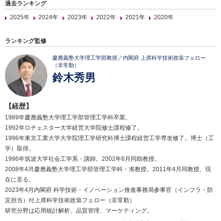
過去ランキング
2025年
2024年
2023年
2022年
2021年
2020年
ランキング監修
慶應義塾大学理工学部教授／内閣府 上席科学技術政策フェロー
（非常勤）
鈴木秀男
【経歴】
1989年慶應義塾大学理工学部管理工学科卒業。
1992年ロチェスター大学経営大学院修士課程修了。
1996年東京工業大学大学院理工学研究科博士課程経営工学専攻修了。博士（工
学）取得。
1996年筑波大学社会工学系・講師。2002年6月同助教授。
2008年4月慶應義塾大学理工学部管理工学科・准教授。2011年4月同教授、現
在に至る。
2023年4月内閣府 科学技術・イノベーション推進事務局参事官（インフラ・防
災担当）付上席科学技術政策フェロー（非常勤）
研究分野は応用統計解析、品質管理、マーケティング。