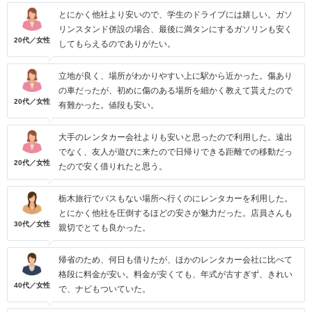
とにかく他社より安いので、学生のドライブには嬉しい。ガソ
リンスタンド併設の場合、最後に満タンにするガソリンも安く
20代／女性
してもらえるのでありがたい。
立地が良く、場所がわかりやすい上に駅から近かった。傷あり
の車だったが、初めに傷のある場所を細かく教えて貰えたので
20代／女性
有難かった。値段も安い。
大手のレンタカー会社よりも安いと思ったので利用した。遠出
でなく、友人が遊びに来たので日帰りできる距離での移動だっ
20代／女性
たので安く借りれたと思う。
栃木旅行でバスもない場所へ行くのにレンタカーを利用した。
とにかく他社を圧倒するほどの安さが魅力だった。店員さんも
30代／女性
親切でとても良かった。
帰省のため、何日も借りたが、ほかのレンタカー会社に比べて
格段に料金が安い。料金が安くても、年式が古すぎず、きれい
40代／女性
で、ナビもついていた。