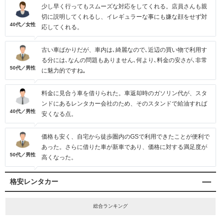
少し早く行ってもスムーズな対応をしてくれる。店員さんも親
切に説明してくれるし、イレギュラーな事にも嫌な顔をせず対
40代／女性
応してくれる。
古い車ばかりだが、車内は､綺麗なので､近辺の買い物で利用す
る分には､なんの問題もありません､何より､料金の安さが､非常
50代／男性
に魅力的ですね｡
料金に見合う車を借りられた。車返却時のガソリン代が、スタ
ンドにあるレンタカー会社のため、そのスタンドで給油すれば
40代／男性
安くなる点。
価格も安く、自宅から徒歩圏内のGSで利用できたことが便利で
あった。さらに借りた車が新車であり、価格に対する満足度が
50代／男性
高くなった。
格安レンタカー
総合ランキング