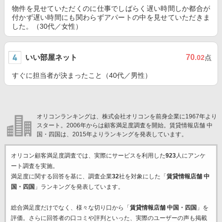
物件を見せていただくのに仕事でしばらく遅い時間しか都合が
付かず遅い時間にも関わらずアパートの中を見せていただきま
した。（30代／女性）
いい部屋ネット
70
.02
点
すぐに担当者が決まったこと（40代／男性）
オリコンランキングは、株式会社オリコンを前身企業に1967年より
スタート。2006年からは顧客満足度調査を開始。賃貸情報店舗 中
国・四国は、2015年よりランキングを発表しています。
オリコン顧客満足度調査では、実際にサービスを利用した
923
人にアンケ
ート調査を実施。
満足度に関する回答を基に、調査企業
32
社を対象にした「
賃貸情報店舗 中
国・四国
」ランキングを発表しています。
総合満足度だけでなく、様々な切り口から「
賃貸情報店舗 中国・四国
」を
評価。さらに回答者の口コミや評判といった、実際のユーザーの声も掲載