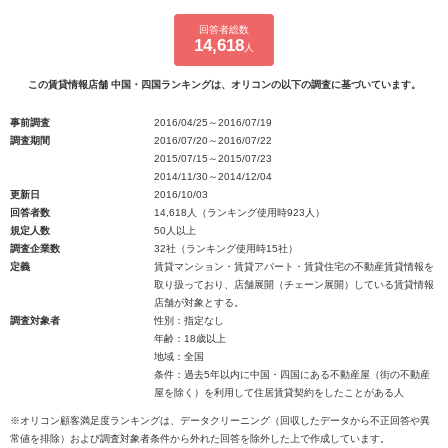
回答者総数
14,618
人
この賃貸情報店舗 中国・四国ランキングは、オリコンの以下の調査に基づいています。
事前調査
2016/04/25～2016/07/19
調査期間
2016/07/20～2016/07/22
2015/07/15～2015/07/23
2014/11/30～2014/12/04
更新日
2016/10/03
回答者数
14,618人（ランキング使用時923人）
規定人数
50人以上
調査企業数
32社（ランキング使用時15社）
定義
賃貸マンション・賃貸アパート・賃貸住宅の不動産賃貸情報を
取り扱っており、店舗展開（チェーン展開）している賃貸情報
店舗が対象とする。
調査対象者
性別：指定なし
年齢：18歳以上
地域：全国
条件：過去5年以内に中国・四国にある不動産屋（街の不動産
屋を除く）を利用して住居賃貸契約をしたことがある人
※オリコン顧客満足度ランキングは、データクリーニング（回収したデータから不正回答や異
常値を排除）および調査対象者条件から外れた回答を除外した上で作成しています。