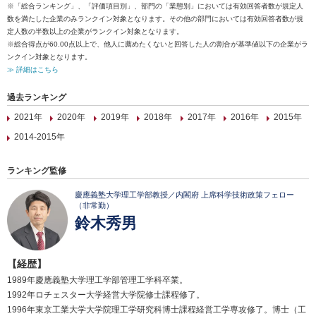
※「総合ランキング」、「評価項目別」、部門の「業態別」においては有効回答者数が規定人
数を満たした企業のみランクイン対象となります。その他の部門においては有効回答者数が規
定人数の半数以上の企業がランクイン対象となります。
※総合得点が60.00点以上で、他人に薦めたくないと回答した人の割合が基準値以下の企業がラ
ンクイン対象となります。
≫ 詳細はこちら
過去ランキング
2021年
2020年
2019年
2018年
2017年
2016年
2015年
2014-2015年
ランキング監修
慶應義塾大学理工学部教授／内閣府 上席科学技術政策フェロー
（非常勤）
鈴木秀男
【経歴】
1989年慶應義塾大学理工学部管理工学科卒業。
1992年ロチェスター大学経営大学院修士課程修了。
1996年東京工業大学大学院理工学研究科博士課程経営工学専攻修了。博士（工