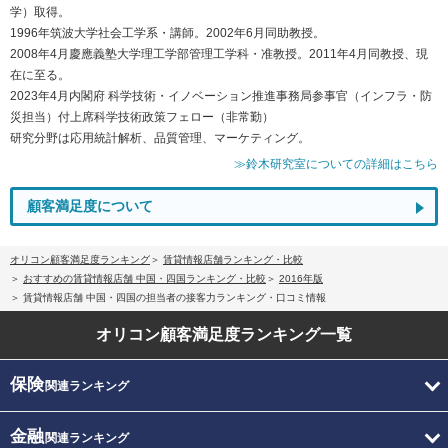
学）取得。
1996年筑波大学社会工学系・講師。2002年6月同助教授。
2008年4月慶應義塾大学理工学部管理工学科・准教授。2011年4月同教授、現
在に至る。
2023年4月内閣府 科学技術・イノベーション推進事務局参事官（インフラ・防
災担当）付上席科学技術政策フェロー（非常勤）
研究分野は応用統計解析、品質管理、マーケティング。
≫鈴木研究室についての詳細はこちら
顧客満足度について
オリコン顧客満足度ランキング
賃貸情報店舗ランキング・比較
おすすめの賃貸情報店舗 中国・四国ランキング・比較
2016年版
賃貸情報店舗 中国・四国の担当者の接客力ランキング・口コミ情報
オリコン顧客満足度
ランキング一覧
保険
関連ランキング
金融
関連ランキング