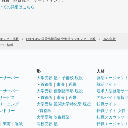
計解析、品質管理、マーケティング。
いての詳細はこちら
キング・比較
おすすめの賃貸情報店舗 北海道ランキング・比較
2022年版
口コミ情報
塾
人材
ーサーバー
大学受験 塾・予備校 現役
就活エージェン
└
首都圏
｜
東海
｜
近畿
就活サイト
ーサーバー
大学受験 個別指導塾 現役
逆求人型就活サ
サービス
└
首都圏
｜
東海
｜
近畿
アルバイト情報
リーニング
大学受験 難関大学特化型 現役
転職サイト
ンドリー
└
首都圏
転職サイト 女性
大学受験 映像授業
転職スカウトサ
｜
東海
｜
近畿
高校受験 塾
転職エージェン