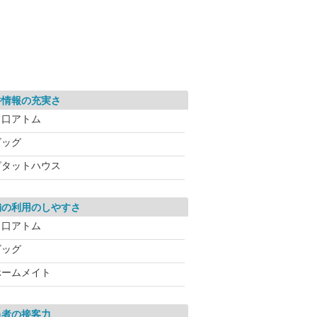
件情報の充実さ
常口アトム
ビッグ
ピタットハウス
舗の利用のしやすさ
常口アトム
ビッグ
ホームメイト
当者の接客力