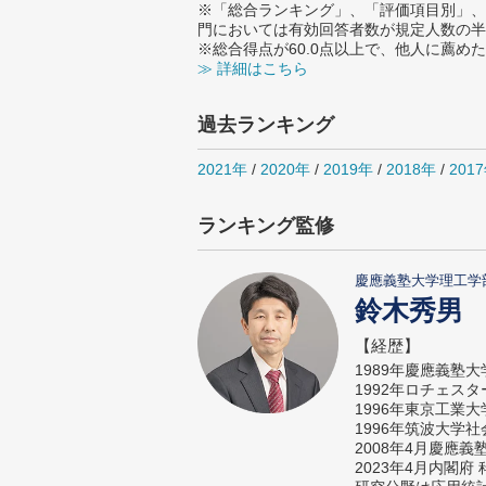
※「総合ランキング」、「評価項目別」、
門においては有効回答者数が規定人数の半
※総合得点が60.0点以上で、他人に薦
≫ 詳細はこちら
過去ランキング
2021年
/
2020年
/
2019年
/
2018年
/
201
ランキング監修
慶應義塾大学理工学
鈴木秀男
【経歴】
1989年慶應義塾
1992年ロチェス
1996年東京工業
1996年筑波大学
2008年4月慶應
2023年4月内閣