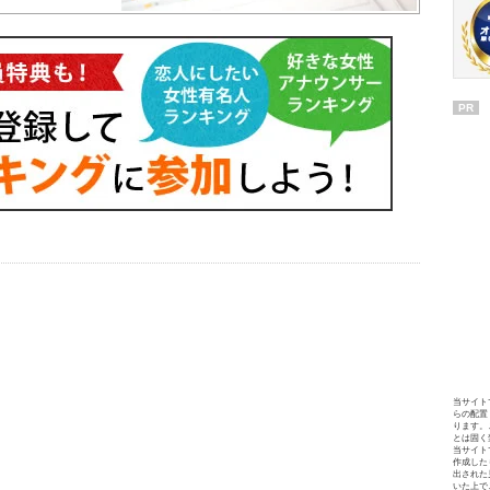
PR
当サイト
らの配置
ります。
とは固く
当サイト
作成した
出された
いた上で