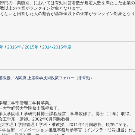
部門の「業態別」においては有効回答者数が規定人数を満たした企業の
数以上の企業がランクイン対象となります。
めたくないと回答した人の割合が基準値以下の企業がランクイン対象とな
7年
/
2016年
/
2015年
/
2014-2015年度
部教授／内閣府 上席科学技術政策フェロー（非常勤）
大学理工学部管理工学科卒業。
ター大学経営大学院修士課程修了。
大学大学院理工学研究科博士課程経営工学専攻修了。博士（工学）取得。
社会工学系・講師。2002年6月同助教授。
義塾大学理工学部管理工学科・准教授。2011年4月同教授、現在に至る。
府 科学技術・イノベーション推進事務局参事官（インフラ・防災担当）