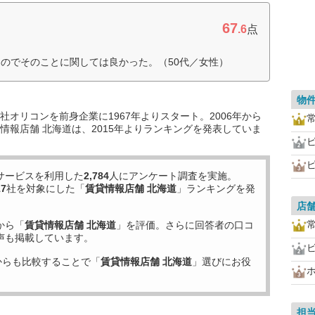
67
.6
点
のでそのことに関しては良かった。（50代／女性）
物
オリコンを前身企業に1967年よりスタート。2006年から
情報店舗 北海道は、2015年よりランキングを発表していま
サービスを利用した
2,784
人にアンケート調査を実施。
17
社を対象にした「
賃貸情報店舗 北海道
」ランキングを発
店
から「
賃貸情報店舗 北海道
」を評価。さらに回答者の口コ
声も掲載しています。
からも比較することで「
賃貸情報店舗 北海道
」選びにお役
担