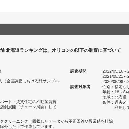
舗 北海道ランキングは、オリコンの以下の調査に基づいて
3
調査期間
2022/05/16～2
2021/05/21～2
84人（全国調査における総サンプル
2020/05/08～2
調査対象者
性別：指定な
年齢：18～
地域：北海道
パート・賃貸住宅の不動産賃貸
条件：過去5
店舗展開（チェーン展開）して
利用し
タクリーニング（回収したデータから不正回答や異常値を排除）
除外した上で作成しています。