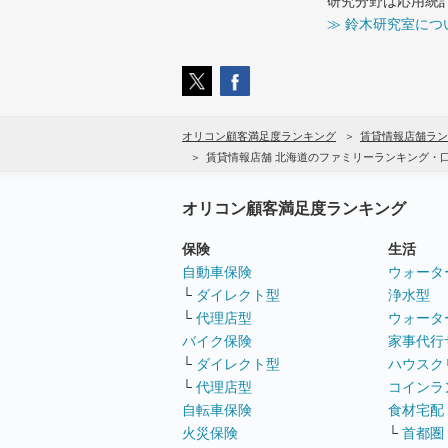
研究分野は応用統
≫ 鈴木研究室につ
オリコン顧客満足度ランキング
賃貸情報店舗ラン
賃貸情報店舗 北海道のファミリーランキング・
オリコン顧客満足度ランキング
保険
生活
自動車保険
ウォータ
└
ダイレクト型
浄水型
└
代理店型
ウォータ
バイク保険
家事代行
└
ダイレクト型
ハウスク
└
代理店型
コインラ
自転車保険
食材宅配
火災保険
└
首都圏