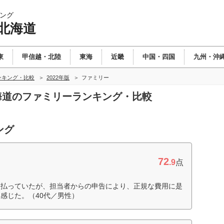
ング
北海道
東
甲信越・北陸
東海
近畿
中国・四国
九州・沖
ンキング・比較
2022年版
ファミリー
北海道のファミリーランキング・比較
ング
72
.9
点
支払っていたが、担当者からの申告により、正規な費用に是
感じた。（40代／男性）