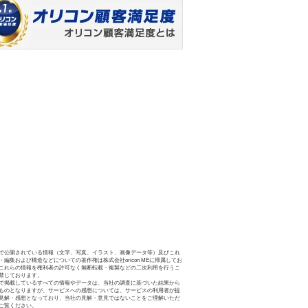
で公開されている情報（文字、写真、イラスト、画像データ等）及びこれ
・編集および構造などについての著作権は株式会社oricon MEに帰属してお
これらの情報を権利者の許可なく無断転載・複製などの二次利用を行うこ
禁じております。
で掲載しているすべての情報やデータは、当社の調査に基づいた結果から
ものとなりますが、サービスへの感想については、サービスの利用者が提
見解・感想となっており、当社の見解・意見ではないことをご理解いただ
ご覧ください。