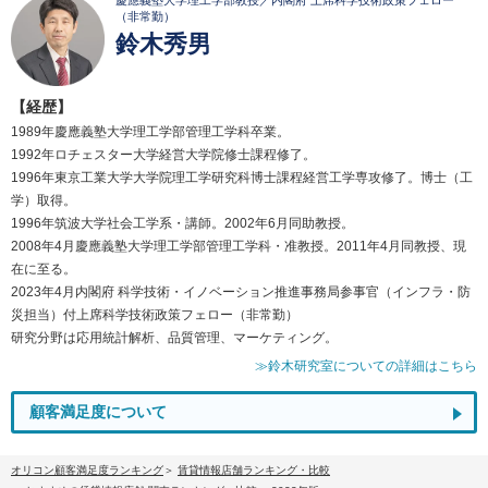
慶應義塾大学理工学部教授／内閣府 上席科学技術政策フェロー
（非常勤）
鈴木秀男
【経歴】
1989年慶應義塾大学理工学部管理工学科卒業。
1992年ロチェスター大学経営大学院修士課程修了。
1996年東京工業大学大学院理工学研究科博士課程経営工学専攻修了。博士（工
学）取得。
1996年筑波大学社会工学系・講師。2002年6月同助教授。
2008年4月慶應義塾大学理工学部管理工学科・准教授。2011年4月同教授、現
在に至る。
2023年4月内閣府 科学技術・イノベーション推進事務局参事官（インフラ・防
災担当）付上席科学技術政策フェロー（非常勤）
研究分野は応用統計解析、品質管理、マーケティング。
≫鈴木研究室についての詳細はこちら
顧客満足度について
オリコン顧客満足度ランキング
賃貸情報店舗ランキング・比較