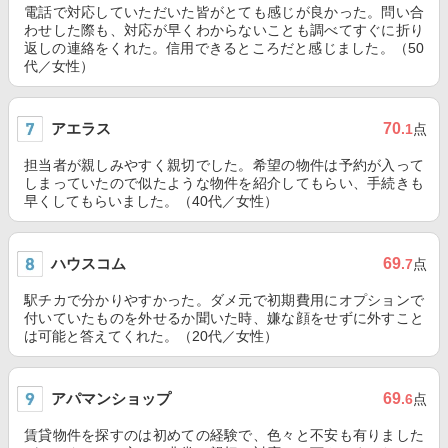
電話で対応していただいた皆がとても感じが良かった。問い合
わせした際も、対応が早くわからないことも調べてすぐに折り
返しの連絡をくれた。信用できるところだと感じました。（50
代／女性）
アエラス
70
.1
点
担当者が親しみやすく親切でした。希望の物件は予約が入って
しまっていたので似たような物件を紹介してもらい、手続きも
早くしてもらいました。（40代／女性）
ハウスコム
69
.7
点
駅チカで分かりやすかった。ダメ元で初期費用にオプションで
付いていたものを外せるか聞いた時、嫌な顔をせずに外すこと
は可能と答えてくれた。（20代／女性）
アパマンショップ
69
.6
点
賃貸物件を探すのは初めての経験で、色々と不安も有りました