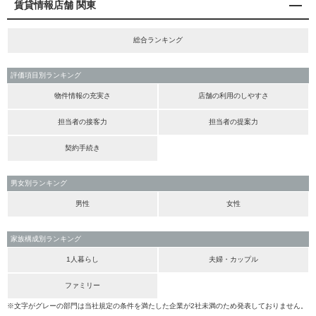
賃貸情報店舗 関東
総合ランキング
評価項目別ランキング
物件情報の充実さ
店舗の利用のしやすさ
担当者の接客力
担当者の提案力
契約手続き
男女別ランキング
男性
女性
家族構成別ランキング
1人暮らし
夫婦・カップル
ファミリー
※文字がグレーの部門は当社規定の条件を満たした企業が2社未満のため発表しておりません。