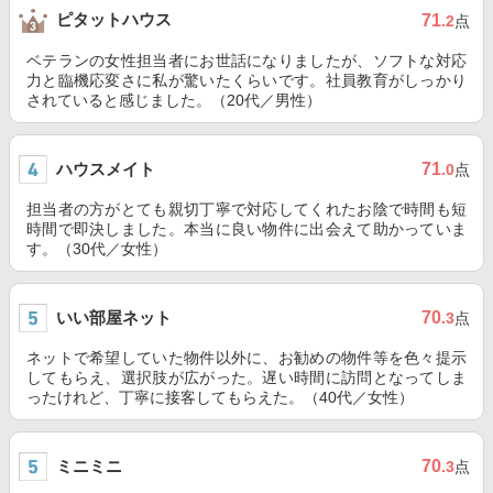
ピタットハウス
71
.2
点
ベテランの女性担当者にお世話になりましたが、ソフトな対応
力と臨機応変さに私が驚いたくらいです。社員教育がしっかり
されていると感じました。（20代／男性）
ハウスメイト
71
.0
点
担当者の方がとても親切丁寧で対応してくれたお陰で時間も短
時間で即決しました。本当に良い物件に出会えて助かっていま
す。（30代／女性）
いい部屋ネット
70
.3
点
ネットで希望していた物件以外に、お勧めの物件等を色々提示
してもらえ、選択肢が広がった。遅い時間に訪問となってしま
ったけれど、丁寧に接客してもらえた。（40代／女性）
ミニミニ
70
.3
点