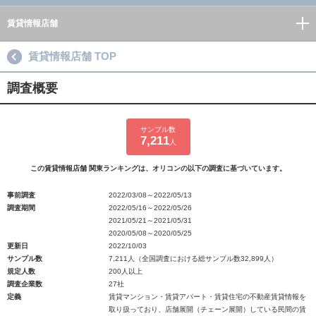
賃貸情報店舗
賃貸情報店舗 TOP
調査概要
サンプル数
7,211
人
この賃貸情報店舗 関東ランキングは、オリコンの以下の調査に基づいています。
事前調査
2022/03/08～2022/05/13
調査期間
2022/05/16～2022/05/26
2021/05/21～2021/05/31
2020/05/08～2020/05/25
更新日
2022/10/03
サンプル数
7,211人（全国調査における総サンプル数32,899人）
規定人数
200人以上
調査企業数
27社
定義
賃貸マンション・賃貸アパート・賃貸住宅の不動産賃貸情報を
取り扱っており、店舗展開（チェーン展開）している民間の賃