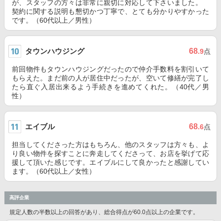
が、スタッフの方々は非常に親切に対応して下さいました。
契約に関する説明も懇切かつ丁寧で、とても分かりやすかった
です。（60代以上／男性）
タウンハウジング
68
.9
点
前回物件もタウンハウジングだったので仲介手数料を割引いて
もらえた。まだ前の人が居住中だったが、空いて修繕が完了し
たら直ぐ入居出来るよう手続きを進めてくれた。（40代／男
性）
エイブル
68
.6
点
担当してくださった方はもちろん、他のスタッフは方々も、よ
り良い物件を探すことに奔走してくださって、お店を挙げて応
援して頂いた感じです。エイブルにして良かったと感謝してい
ます。（60代以上／女性）
高評企業
規定人数の半数以上の回答があり、総合得点が60.0点以上の企業です。