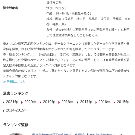
貸情報店舗
調査対象者
性別：指定なし
年齢：18～84歳（高校生を除く）
地域：関東（茨城県、栃木県、群馬県、埼玉県、千葉県、東京
都、神奈川県）
条件：過去5年以内に不動産屋（街の不動産屋を除く）を利用
して住居賃貸契約をしたことがある人
※オリコン顧客満足度ランキングは、データクリーニング（回収したデータから不正回答や異
常値を排除）および調査対象者条件から外れた回答を除外した上で作成しています。
※「総合ランキング」、「評価項目別」、部門の「業態別」においては有効回答者数が規定人
数を満たした企業のみランクイン対象となります。その他の部門においては有効回答者数が規
定人数の半数以上の企業がランクイン対象となります。
※総合得点が60.0点以上で、他人に薦めたくないと回答した人の割合が基準値以下の企業がラ
ンクイン対象となります。
≫ 詳細はこちら
過去ランキング
2021年
2020年
2019年
2018年
2017年
2016年
2015年
2014-2015年
ランキング監修