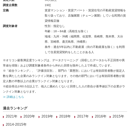
調査企業数
19社
定義
賃貸マンション・賃貸アパート・賃貸住宅の不動産賃貸情報を
取り扱っており、店舗展開（チェーン展開）している民間の賃
貸情報店舗
調査対象者
性別：指定なし
年齢：18～84歳（高校生を除く）
地域：九州・沖縄（福岡県、佐賀県、長崎県、熊本県、大分
県、宮崎県、鹿児島県、沖縄県）
条件：過去5年以内に不動産屋（街の不動産屋を除く）を利用
して住居賃貸契約をしたことがある人
※オリコン顧客満足度ランキングは、データクリーニング（回収したデータから不正回答や異
常値を排除）および調査対象者条件から外れた回答を除外した上で作成しています。
※「総合ランキング」、「評価項目別」、部門の「業態別」においては有効回答者数が規定人
数を満たした企業のみランクイン対象となります。その他の部門においては有効回答者数が規
定人数の半数以上の企業がランクイン対象となります。
※総合得点が60.0点以上で、他人に薦めたくないと回答した人の割合が基準値以下の企業がラ
ンクイン対象となります。
≫ 詳細はこちら
過去ランキング
2021年
2020年
2019年
2018年
2017年
2016年
2015年
2014-2015年