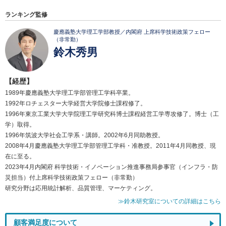
ランキング監修
慶應義塾大学理工学部教授／内閣府 上席科学技術政策フェロー
（非常勤）
鈴木秀男
【経歴】
1989年慶應義塾大学理工学部管理工学科卒業。
1992年ロチェスター大学経営大学院修士課程修了。
1996年東京工業大学大学院理工学研究科博士課程経営工学専攻修了。博士（工
学）取得。
1996年筑波大学社会工学系・講師。2002年6月同助教授。
2008年4月慶應義塾大学理工学部管理工学科・准教授。2011年4月同教授、現
在に至る。
2023年4月内閣府 科学技術・イノベーション推進事務局参事官（インフラ・防
災担当）付上席科学技術政策フェロー（非常勤）
研究分野は応用統計解析、品質管理、マーケティング。
≫鈴木研究室についての詳細はこちら
顧客満足度について