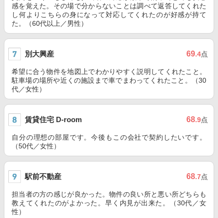
感を覚えた。その場で分からないことは調べて返答してくれた
し何よりこちらの身になって対応してくれたのが好感が持て
た。（60代以上／男性）
別大興産
69
.4
点
希望に合う物件を地図上でわかりやすく説明してくれたこと。
駐車場の場所や近くの施設まで車でまわってくれたこと。（30
代／女性）
賃貸住宅 D-room
68
.9
点
自分の理想の部屋です。今後もこの会社で契約したいです。
（50代／女性）
駅前不動産
68
.7
点
担当者の方の感じが良かった。物件の良い所と悪い所どちらも
教えてくれたのがよかった。早く内見が出来た。（30代／女
性）