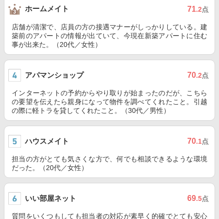
ホームメイト
71
.2
点
店舗が清潔で、店員の方の接遇マナーがしっかりしている。建
築前のアパートの情報が出ていて、今現在新築アパートに住む
事が出来た。（20代／女性）
アパマンショップ
70
.2
点
インターネットの予約からやり取りが始まったのだが、こちら
の要望を伝えたら親身になって物件を調べてくれたこと。引越
の際に軽トラを貸してくれたこと。（30代／男性）
ハウスメイト
70
.1
点
担当の方がとても気さくな方で、何でも相談できるような環境
だった。（20代／女性）
いい部屋ネット
69
.5
点
質問をいくつもしても担当者の対応が素早く的確でとても安心