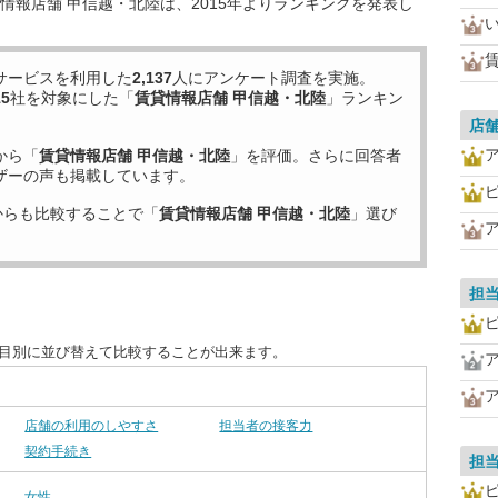
情報店舗 甲信越・北陸は、2015年よりランキングを発表し
賃
サービスを利用した
2,137
人にアンケート調査を実施。
15
社を対象にした「
賃貸情報店舗 甲信越・北陸
」ランキン
店
から「
賃貸情報店舗 甲信越・北陸
」を評価。さらに回答者
ザーの声も掲載しています。
からも比較することで「
賃貸情報店舗 甲信越・北陸
」選び
担
項目別に並び替えて比較することが出来ます。
店舗の利用のしやすさ
担当者の接客力
契約手続き
担
女性