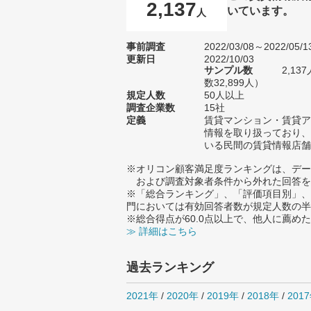
2,137
いています。
人
事前調査
2022/03/08～2022/05/1
更新日
2022/10/03
サンプル数
2,1
数32,899人）
規定人数
50人以上
調査企業数
15社
定義
賃貸マンション・賃貸ア
情報を取り扱っており、
いる民間の賃貸情報店舗
※オリコン顧客満足度ランキングは、デー
および調査対象者条件から外れた回答を
※「総合ランキング」、「評価項目別」、
門においては有効回答者数が規定人数の半
※総合得点が60.0点以上で、他人に薦
≫ 詳細はこちら
過去ランキング
2021年
/
2020年
/
2019年
/
2018年
/
201