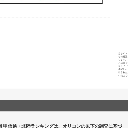
当サイト
らの配置
ります。
とは固く
当サイト
作成した
出された
いた上で
舗 甲信越・北陸ランキングは、オリコンの以下の調査に基づ