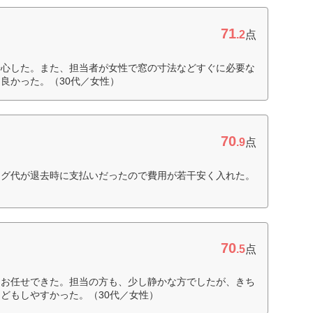
71
.2
点
安心した。また、担当者が女性で窓の寸法などすぐに必要な
良かった。（30代／女性）
70
.9
点
ング代が退去時に支払いだったので費用が若干安く入れた。
70
.5
点
てお任せできた。担当の方も、少し静かな方でしたが、きち
どもしやすかった。（30代／女性）