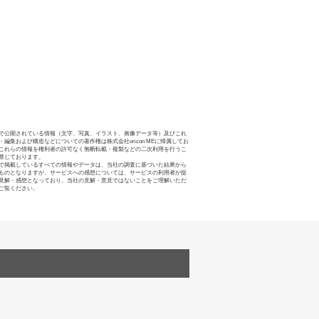
で公開されている情報（文字、写真、イラスト、画像データ等）及びこれ
・編集および構造などについての著作権は株式会社oricon MEに帰属してお
これらの情報を権利者の許可なく無断転載・複製などの二次利用を行うこ
禁じております。
で掲載しているすべての情報やデータは、当社の調査に基づいた結果から
ものとなりますが、サービスへの感想については、サービスの利用者が提
見解・感想となっており、当社の見解・意見ではないことをご理解いただ
ご覧ください。