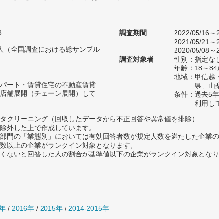
3
調査期間
2022/05/16～2
2021/05/21～2
37人（全国調査における総サンプル
2020/05/08～2
調査対象者
性別：指定な
年齢：18～
地域：甲信越
パート・賃貸住宅の不動産賃貸
県、山
店舗展開（チェーン展開）して
条件：過去5
利用し
タクリーニング（回収したデータから不正回答や異常値を排除）
除外した上で作成しています。
部門の「業態別」においては有効回答者数が規定人数を満たした企業の
数以上の企業がランクイン対象となります。
めたくないと回答した人の割合が基準値以下の企業がランクイン対象とな
7年
/
2016年
/
2015年
/
2014-2015年