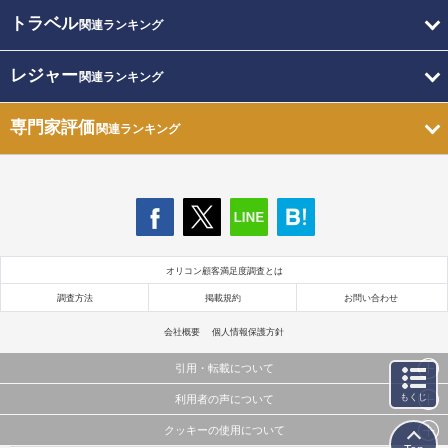
トラベル
関連ランキング
レジャー
関連ランキング
専門家評価
関連ランキング
オリコン顧客満足度調査とは
調査方法
掲載規約
お問い合わせ
会社概要
個人情報保護方針
引用・転載について
もくじ
利用者の声について
当サイトで公開されている情報（文字、写真、イラスト、画像データ等）及びこれらの配置・
編集および構造などについての著作権は株式会社oricon MEに帰属しております。
クッキーの使用について
当サイトに掲載している内容はすべてサービスの利用者が提出された見解・感想です。
これらの情報を権利者の許可なく無断転載・複製などの二次利用を行うことは固く禁じており