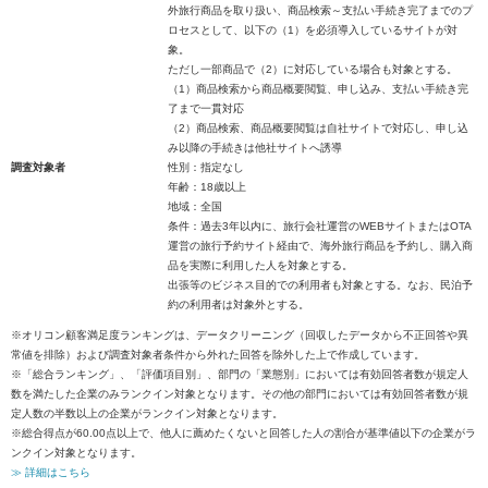
外旅行商品を取り扱い、商品検索～支払い手続き完了までのプ
ロセスとして、以下の（1）を必須導入しているサイトが対
象。
ただし一部商品で（2）に対応している場合も対象とする。
（1）商品検索から商品概要閲覧、申し込み、支払い手続き完
了まで一貫対応
（2）商品検索、商品概要閲覧は自社サイトで対応し、申し込
み以降の手続きは他社サイトへ誘導
調査対象者
性別：指定なし
年齢：18歳以上
地域：全国
条件：過去3年以内に、旅行会社運営のWEBサイトまたはOTA
運営の旅行予約サイト経由で、海外旅行商品を予約し、購入商
品を実際に利用した人を対象とする。
出張等のビジネス目的での利用者も対象とする。なお、民泊予
約の利用者は対象外とする。
※オリコン顧客満足度ランキングは、データクリーニング（回収したデータから不正回答や異
常値を排除）および調査対象者条件から外れた回答を除外した上で作成しています。
※「総合ランキング」、「評価項目別」、部門の「業態別」においては有効回答者数が規定人
数を満たした企業のみランクイン対象となります。その他の部門においては有効回答者数が規
定人数の半数以上の企業がランクイン対象となります。
※総合得点が60.00点以上で、他人に薦めたくないと回答した人の割合が基準値以下の企業がラ
ンクイン対象となります。
≫ 詳細はこちら