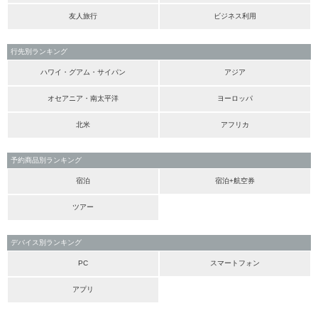
友人旅行
ビジネス利用
行先別ランキング
ハワイ・グアム・サイパン
アジア
オセアニア・南太平洋
ヨーロッパ
北米
アフリカ
予約商品別ランキング
宿泊
宿泊+航空券
ツアー
デバイス別ランキング
PC
スマートフォン
アプリ