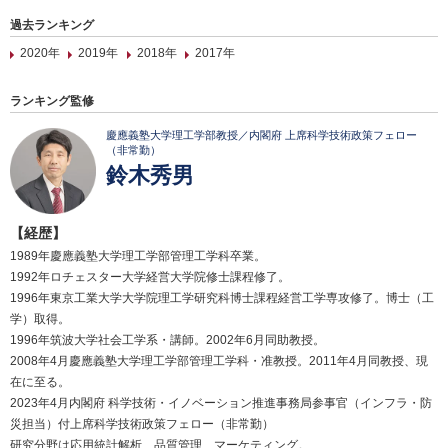
過去ランキング
2020年
2019年
2018年
2017年
ランキング監修
慶應義塾大学理工学部教授／内閣府 上席科学技術政策フェロー
（非常勤）
鈴木秀男
【経歴】
1989年慶應義塾大学理工学部管理工学科卒業。
1992年ロチェスター大学経営大学院修士課程修了。
1996年東京工業大学大学院理工学研究科博士課程経営工学専攻修了。博士（工
学）取得。
1996年筑波大学社会工学系・講師。2002年6月同助教授。
2008年4月慶應義塾大学理工学部管理工学科・准教授。2011年4月同教授、現
在に至る。
2023年4月内閣府 科学技術・イノベーション推進事務局参事官（インフラ・防
災担当）付上席科学技術政策フェロー（非常勤）
研究分野は応用統計解析、品質管理、マーケティング。