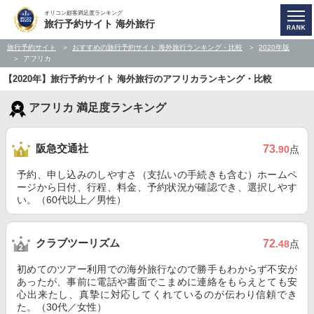
オリコン顧客満足度ランキング
旅行予約サイト 海外旅行
旅行予約サイト
おすすめの旅行予約サイト 海外旅行ランキング・比較
2020年版
アフリカ
【2020年】旅行予約サイト 海外旅行のアフリカランキング・比較
アフリカ 満足度ランキング
阪急交通社
73
.90
点
予約、申し込みのしやすさ（支払いの手続きも含む）ホームペ
ージから日付、行程、料金、予約状況が確認でき、選択しやす
い。（60代以上／男性）
クラブツーリズム
72
.48
点
初めてのツアー利用での海外旅行なので勝手もわからず不安が
あったが、事前に電話や書面でこまめに連絡をもらえとても安
心出来たし、真摯に対応してくれているのが伝わり信頼でき
た。（30代／女性）