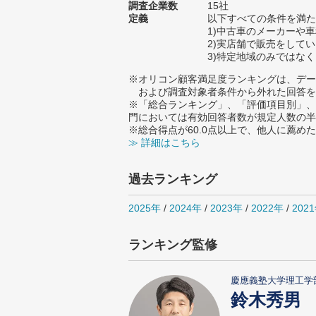
調査企業数
15社
定義
以下すべての条件を
1)中古車のメーカーや
2)実店舗で販売をして
3)特定地域のみではな
※オリコン顧客満足度ランキングは、デー
および調査対象者条件から外れた回答を
※「総合ランキング」、「評価項目別」、
門においては有効回答者数が規定人数の半
※総合得点が60.0点以上で、他人に薦
≫ 詳細はこちら
過去ランキング
2025年
/
2024年
/
2023年
/
2022年
/
202
ランキング監修
慶應義塾大学理工学
鈴木秀男