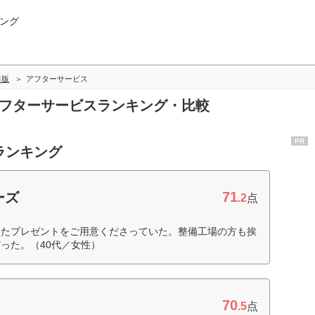
ング
年版
アフターサービス
アフターサービスランキング・比較
PR
ランキング
71
ーズ
.2
点
したプレゼントをご用意くださっていた。整備工場の方も挨
った。（40代／女性）
70
.5
点