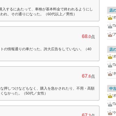
購入するにあたって、車検が基本料金で終われるようにし
店
われ、その通りになった。（60代以上／男性）
T
68
.0
点
トの情報通りの車だった。誇大広告をしていない。（40
店
T
67
.6
点
理な押しつけなどもなく、購入を急かされたり、不用・高額
中
くなかった。（50代／女性）
T
67
.3
点