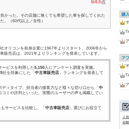
64
.6
点
購
て良かった。その店舗に無くても希望した車を探してくれた
た。（60代以上／女性）
T
オリコンを前身企業に1967年よりスタート。2006年から
車販売店は、2021年よりランキングを発表しています。
ア
サービスを利用した
5,150
人にアンケート調査を実施。
15
社を対象にした「
中古車販売店
」ランキングを発表して
T
ボディタイプ、担当者の接客力など様々な切り口から「
中
口コミや評判といった、実際のユーザーの声も掲載してい
らもサービスを比較し、「
中古車販売店
」選びにお役立て
人気
自