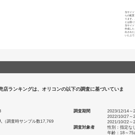
当サイト
らの配置
ります。
とは固く
当サイト
作成した
出された
いた上で
売店ランキングは、オリコンの以下の調査に基づいていま
3
調査期間
2023/12/14～2
2022/10/27～2
0人（調査時サンプル数17,769
2021/10/22～2
調査対象者
性別：指定な
年齢：18～75