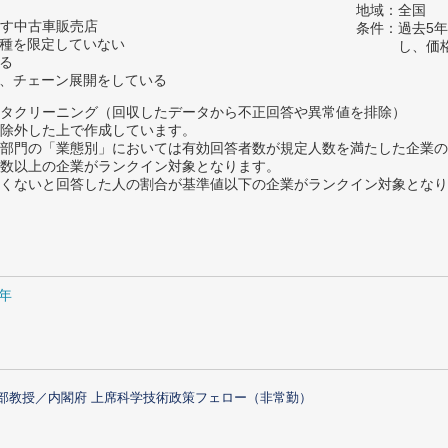
地域：全国
満たす中古車販売店
条件：過去5
車種を限定していない
し、価
いる
く、チェーン展開をしている
タクリーニング（回収したデータから不正回答や異常値を排除）
除外した上で作成しています。
部門の「業態別」においては有効回答者数が規定人数を満たした企業の
数以上の企業がランクイン対象となります。
めたくないと回答した人の割合が基準値以下の企業がランクイン対象とな
1年
部教授／内閣府 上席科学技術政策フェロー（非常勤）