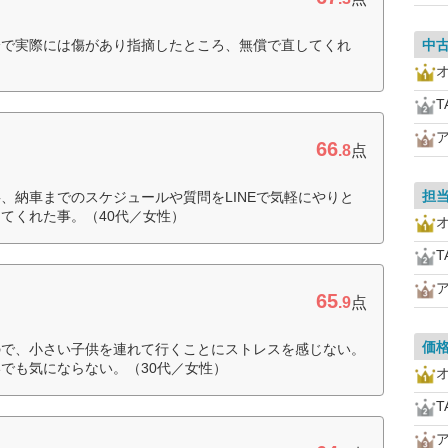
分で実際には傷があり指摘したところ、無償で直してくれ
中
T
66
.8
点
担
、納車までのスケジュールや質問をLINEで気軽にやりと
てくれた事。（40代／女性）
T
65
.9
点
価
ので、小さい子供を連れて行くことにストレスを感じない。
でも気にならない。（30代／女性）
T