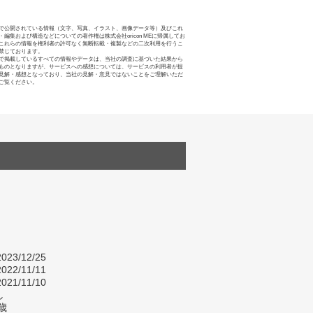
で公開されている情報（文字、写真、イラスト、画像データ等）及びこれ
・編集および構造などについての著作権は株式会社oricon MEに帰属してお
これらの情報を権利者の許可なく無断転載・複製などの二次利用を行うこ
禁じております。
で掲載しているすべての情報やデータは、当社の調査に基づいた結果から
ものとなりますが、サービスへの感想については、サービスの利用者が提
見解・感想となっており、当社の見解・意見ではないことをご理解いただ
ご覧ください。
023/12/25
022/11/11
021/11/10
し
歳