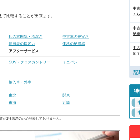
中
く
えて比較することが出来ます。
中
納
店の雰囲気・清潔さ
中古車の充実さ
担当者の接客力
価格の納得感
中
アフターサービス
め？
SUV・クロスカントリー
ミニバン
記
輸入車・外車
特
東北
関東
東海
近畿
業が2社未満のため発表しておりません。