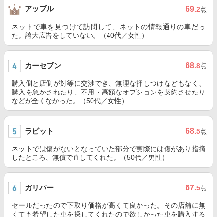
アップル
69
.2
点
ネットで車を見つけて訪問して、ネットの情報通りの車だっ
た。誇大広告をしていない。（40代／女性）
カーセブン
68
.8
点
購入側と店側が対等に交渉でき、無理な押しつけなどもなく、
購入を急かされたり、不用・高額なオプションを契約させたり
などが全くなかった。（50代／女性）
ラビット
68
.5
点
ネットでは傷がないとなっていた部分で実際には傷があり指摘
したところ、無償で直してくれた。（50代／男性）
ガリバー
67
.5
点
セールだったので下取り価格が高くて良かった。その店舗に無
くても希望した車を探してくれたので欲しかった車を購入する