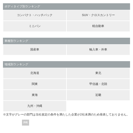
ボディタイプ別ランキング
コンパクト・ハッチバック
SUV・クロスカントリー
ミニバン
軽自動車
車種別ランキング
国産車
輸入車・外車
地域別ランキング
北海道
東北
関東
甲信越・北陸
東海
近畿
九州・沖縄
※文字がグレーの部門は当社規定の条件を満たした企業が2社未満のため発表しておりません。
PR