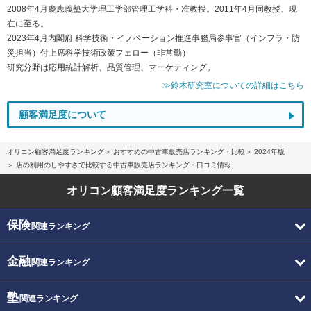
2008年4月慶應義塾大学理工学部管理工学科・准教授。2011年4月同教授、現
在に至る。
2023年4月内閣府 科学技術・イノベーション推進事務局参事官（インフラ・防
災担当）付上席科学技術政策フェロー（非常勤）
研究分野は応用統計解析、品質管理、マーケティング。
≫鈴木研究室についての詳細はこちら
顧客満足度について
オリコン顧客満足度ランキング
おすすめの中古車販売店ランキング・比較
2024年版
店の利用のしやすさで比較する中古車販売店ランキング・口コミ情報
オリコン顧客満足度
ランキング一覧
保険
関連ランキング
金融
関連ランキング
塾
関連ランキング