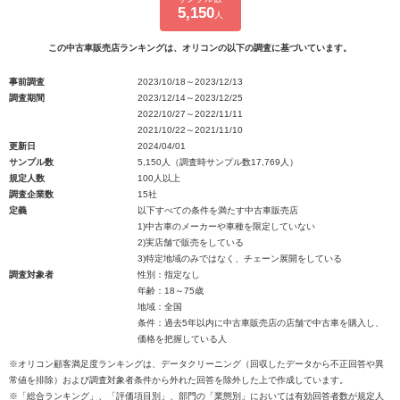
5,150
人
この中古車販売店ランキングは、オリコンの以下の調査に基づいています。
事前調査
2023/10/18～2023/12/13
調査期間
2023/12/14～2023/12/25
2022/10/27～2022/11/11
2021/10/22～2021/11/10
更新日
2024/04/01
サンプル数
5,150人（調査時サンプル数17,769人）
規定人数
100人以上
調査企業数
15社
定義
以下すべての条件を満たす中古車販売店
1)中古車のメーカーや車種を限定していない
2)実店舗で販売をしている
3)特定地域のみではなく、チェーン展開をしている
調査対象者
性別：指定なし
年齢：18～75歳
地域：全国
条件：過去5年以内に中古車販売店の店舗で中古車を購入し、
価格を把握している人
※オリコン顧客満足度ランキングは、データクリーニング（回収したデータから不正回答や異
常値を排除）および調査対象者条件から外れた回答を除外した上で作成しています。
※「総合ランキング」、「評価項目別」、部門の「業態別」においては有効回答者数が規定人