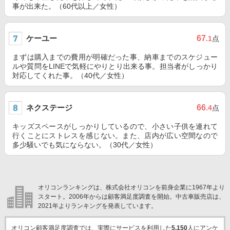
事が出来た。（60代以上／女性）
ケーユー
67
.1
点
まずは購入までの費用が明確だった事、納車までのスケジュー
ルや質問をLINEで気軽にやりとり出来る事。担当者がしっかり
対応してくれた事。（40代／女性）
ネクステージ
66
.4
点
キッズスペースがしっかりしているので、小さい子供を連れて
行くことにストレスを感じない。また、店内が広い空間なので
多少騒いでも気にならない。（30代／女性）
オリコンランキングは、株式会社オリコンを前身企業に1967年より
スタート。2006年からは顧客満足度調査を開始。中古車販売店は、
2021年よりランキングを発表しています。
オリコン顧客満足度調査では、実際にサービスを利用した
5,150
人にアンケ