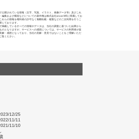
で公開されている情報（文字、写真、イラスト、画像データ等）及びこれ
・編集および構造などについての著作権は株式会社oricon MEに帰属してお
これらの情報を権利者の許可なく無断転載・複製などの二次利用を行うこ
禁じております。
で掲載しているすべての情報やデータは、当社の調査に基づいた結果から
ものとなりますが、サービスへの感想については、サービスの利用者が提
見解・感想となっており、当社の見解・意見ではないことをご理解いただ
ご覧ください。
023/12/25
022/11/11
021/11/10
し
歳