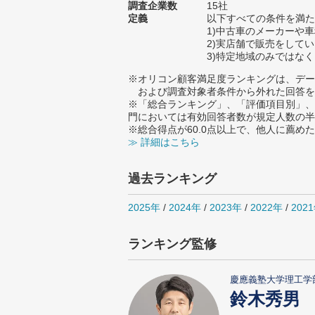
調査企業数
15社
定義
以下すべての条件を
1)中古車のメーカーや
2)実店舗で販売をして
3)特定地域のみではな
※オリコン顧客満足度ランキングは、デー
および調査対象者条件から外れた回答を
※「総合ランキング」、「評価項目別」、
門においては有効回答者数が規定人数の半
※総合得点が60.0点以上で、他人に薦
≫ 詳細はこちら
過去ランキング
2025年
/
2024年
/
2023年
/
2022年
/
202
ランキング監修
慶應義塾大学理工学
鈴木秀男