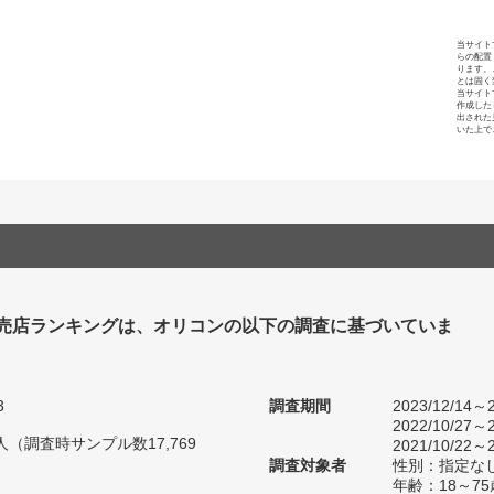
当サイト
らの配置
ります。
とは固く
当サイト
作成した
出された
いた上で
売店ランキングは、オリコンの以下の調査に基づいていま
3
調査期間
2023/12/14～2
2022/10/27～2
0人（調査時サンプル数17,769
2021/10/22～2
調査対象者
性別：指定な
年齢：18～75