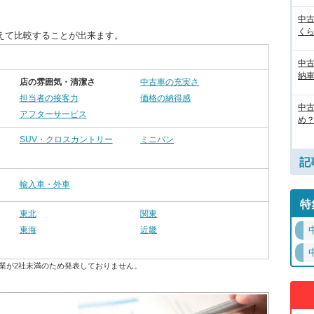
中
く
えて比較することが出来ます。
中
納
店の雰囲気・清潔さ
中古車の充実さ
担当者の接客力
価格の納得感
中
アフターサービス
め？
SUV・クロスカントリー
ミニバン
記
輸入車・外車
特
東北
関東
東海
近畿
業が2社未満のため発表しておりません。