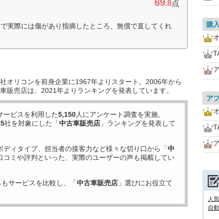
69
.8
点
購
分で実際には傷があり指摘したところ、無償で直してくれ
T
オリコンを前身企業に1967年よりスタート。2006年から
車販売店は、2021年よりランキングを発表しています。
ア
サービスを利用した
5,150
人にアンケート調査を実施。
15
社を対象にした「
中古車販売店
」ランキングを発表して
T
ボディタイプ、担当者の接客力など様々な切り口から「
中
口コミや評判といった、実際のユーザーの声も掲載してい
らもサービスを比較し、「
中古車販売店
」選びにお役立て
人気
自