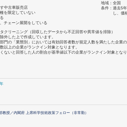
地域：全国
満たす中古車販売店
条件：過去5
車種を限定していない
し、価
いる
く、チェーン展開をしている
タクリーニング（回収したデータから不正回答や異常値を排除）
除外した上で作成しています。
部門の「業態別」においては有効回答者数が規定人数を満たした企業の
数以上の企業がランクイン対象となります。
めたくないと回答した人の割合が基準値以下の企業がランクイン対象とな
1年
部教授／内閣府 上席科学技術政策フェロー（非常勤）