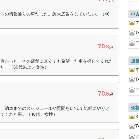
トの情報通りの車だった。誇大広告をしていない。（40
中
T
70
.8
点
担
て良かった。その店舗に無くても希望した車を探してくれた
た。（60代以上／女性）
T
70
.6
点
価
、納車までのスケジュールや質問をLINEで気軽にやりと
てくれた事。（40代／女性）
T