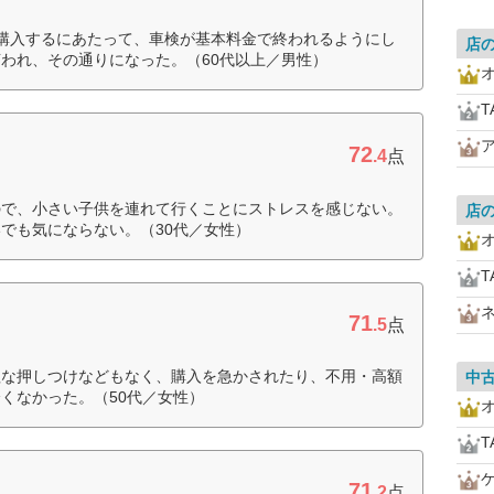
購入するにあたって、車検が基本料金で終われるようにし
店
われ、その通りになった。（60代以上／男性）
T
72
.4
点
ので、小さい子供を連れて行くことにストレスを感じない。
店
でも気にならない。（30代／女性）
T
71
.5
点
理な押しつけなどもなく、購入を急かされたり、不用・高額
中
くなかった。（50代／女性）
T
71
.2
点