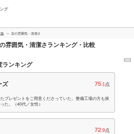
ング
年版
店の雰囲気・清潔さ
店の雰囲気・清潔さランキング・比較
PR
度ランキング
75
ーズ
.1
点
したプレゼントをご用意くださっていた。整備工場の方も挨
った。（40代／女性）
72
.9
点