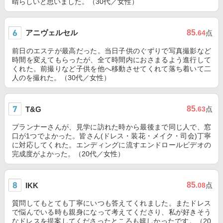
晴らしいと思いました。（30代／女性）
アニヴェルセル
85
.64
点
前日のエステが最高だった。当日子供のぐずりで写真撮影など
時間を変えてもらったが、全て時間内におさまるよう進行して
くれた。前撮りなど子供を他へ移動させてくれて落ち着いて二
人のを撮れた。（30代／女性）
85
T&G
.63
点
プランナーさんが、見学に訪れた時から最後まで同じ人で、窓
口が1つでよかった。皆さん(ドレス・装花・メイク・司会)丁寧
に対応してくれた。エンディングに流すエンドロールビデオの
完成度がよかった。（20代／女性）
85
IKK
.08
点
質問してもとても丁寧にいつも答えてくれました。またドレス
で悩んでいる時も親身になって考えてくださり、私が好きそう
なドレスを提案してくださったところも嬉しかったです。（20