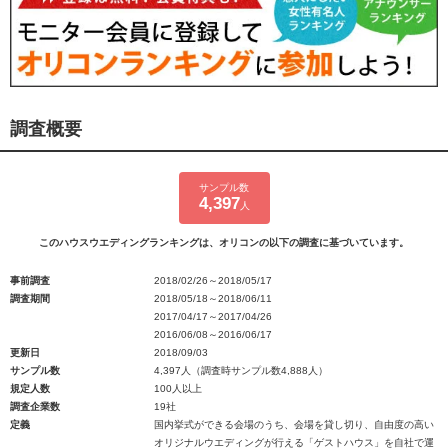
調査概要
サンプル数
4,397
人
このハウスウエディングランキングは、オリコンの以下の調査に基づいています。
事前調査
2018/02/26～2018/05/17
調査期間
2018/05/18～2018/06/11
2017/04/17～2017/04/26
2016/06/08～2016/06/17
更新日
2018/09/03
サンプル数
4,397人（調査時サンプル数4,888人）
規定人数
100人以上
調査企業数
19社
定義
国内挙式ができる会場のうち、会場を貸し切り、自由度の高い
オリジナルウエディングが行える「ゲストハウス」を自社で運