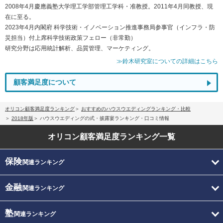
2008年4月慶應義塾大学理工学部管理工学科・准教授。2011年4月同教授、現
在に至る。
2023年4月内閣府 科学技術・イノベーション推進事務局参事官（インフラ・防
災担当）付上席科学技術政策フェロー（非常勤）
研究分野は応用統計解析、品質管理、マーケティング。
≫鈴木研究室についての詳細はこちら
顧客満足度について
オリコン顧客満足度ランキング
おすすめのハウスウエディングランキング・比較
2018年版
ハウスウエディングの式・披露宴ランキング・口コミ情報
オリコン顧客満足度
ランキング一覧
保険
関連ランキング
金融
関連ランキング
塾
関連ランキング