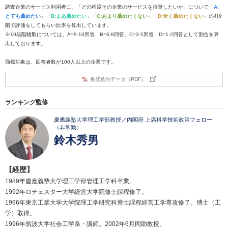
調査企業のサービス利用者に、「どの程度その企業のサービスを推奨したいか」について「
A:
とても薦めたい
」「
B:まあ薦めたい
」「
C:あまり薦めたくない
」「
D:全く薦めたくない
」の4段
階で評価をしてもらい比率を算出しています。
※10段階聴取については、A=9-10回答、B=6-8回答、C=3-5回答、D=1-2回答として割合を算
出しております。
商標対象は、回答者数が100人以上の企業です。
推奨意向データ（PDF）
ランキング監修
慶應義塾大学理工学部教授／内閣府 上席科学技術政策フェロー
（非常勤）
鈴木秀男
【経歴】
1989年慶應義塾大学理工学部管理工学科卒業。
1992年ロチェスター大学経営大学院修士課程修了。
1996年東京工業大学大学院理工学研究科博士課程経営工学専攻修了。博士（工
学）取得。
1996年筑波大学社会工学系・講師。2002年6月同助教授。