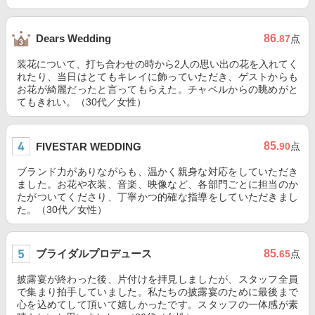
86
Dears Wedding
.87
点
装花について、打ち合わせの時から2人の思い出の花を入れてく
れたり、当日はとてもキレイに飾っていただき、ゲストからも
お花が綺麗だったと言ってもらえた。チャペルからの眺めがと
てもきれい。（30代／女性）
85
FIVESTAR WEDDING
.90
点
ブランド力がありながらも、温かく親身な対応をしていただき
ました。お花や衣装、音楽、映像など、各部門ごとに担当のか
たがついてくださり、丁寧かつ的確な指導をしていただきまし
た。（30代／女性）
ブライダルプロデュース
85
.65
点
披露宴が終わった後、片付けを拝見しましたが、スタッフ全員
で集まり拍手していました。私たちの披露宴のために最後まで
心を込めてして頂いて嬉しかったです。スタッフの一体感が素