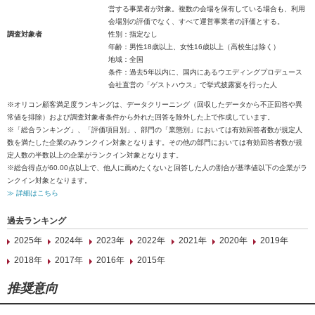
営する事業者が対象。複数の会場を保有している場合も、利用
会場別の評価でなく、すべて運営事業者の評価とする。
調査対象者
性別：指定なし
年齢：男性18歳以上、女性16歳以上（高校生は除く）
地域：全国
条件：過去5年以内に、国内にあるウエディングプロデュース
会社直営の「ゲストハウス」で挙式披露宴を行った人
※オリコン顧客満足度ランキングは、データクリーニング（回収したデータから不正回答や異
常値を排除）および調査対象者条件から外れた回答を除外した上で作成しています。
※「総合ランキング」、「評価項目別」、部門の「業態別」においては有効回答者数が規定人
数を満たした企業のみランクイン対象となります。その他の部門においては有効回答者数が規
定人数の半数以上の企業がランクイン対象となります。
※総合得点が60.00点以上で、他人に薦めたくないと回答した人の割合が基準値以下の企業がラ
ンクイン対象となります。
≫ 詳細はこちら
過去ランキング
2025年
2024年
2023年
2022年
2021年
2020年
2019年
2018年
2017年
2016年
2015年
推奨意向