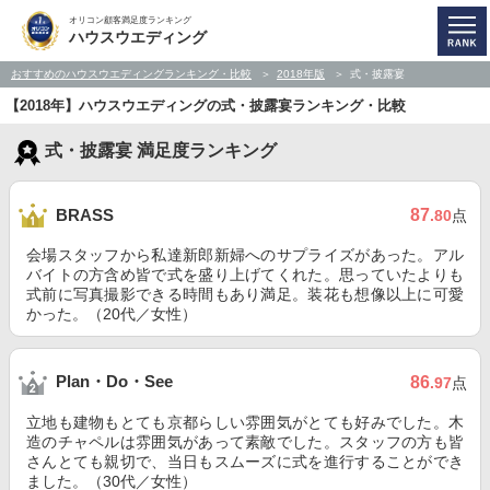
オリコン顧客満足度ランキング
ハウスウエディング
おすすめのハウスウエディングランキング・比較
2018年版
式・披露宴
【2018年】ハウスウエディングの式・披露宴ランキング・比較
式・披露宴 満足度ランキング
87
BRASS
.80
点
会場スタッフから私達新郎新婦へのサプライズがあった。アル
バイトの方含め皆で式を盛り上げてくれた。思っていたよりも
式前に写真撮影できる時間もあり満足。装花も想像以上に可愛
かった。（20代／女性）
Plan・Do・See
86
.97
点
立地も建物もとても京都らしい雰囲気がとても好みでした。木
造のチャペルは雰囲気があって素敵でした。スタッフの方も皆
さんとても親切で、当日もスムーズに式を進行することができ
ました。（30代／女性）