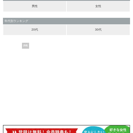
男性
女性
年代別ランキング
20代
30代
PR