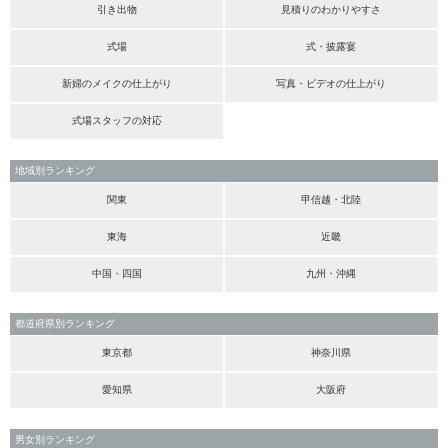
引き出物
見積りのわかりやすさ
式場
式・披露宴
新婦のメイクの仕上がり
写真・ビデオの仕上がり
式場スタッフの対応
地域別ランキング
関東
甲信越・北陸
東海
近畿
中国・四国
九州・沖縄
都道府県別ランキング
東京都
神奈川県
愛知県
大阪府
男女別ランキング