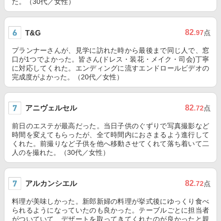
た。（30代／女性）
82
T&G
.97
点
プランナーさんが、見学に訪れた時から最後まで同じ人で、窓
口が1つでよかった。皆さん(ドレス・装花・メイク・司会)丁寧
に対応してくれた。エンディングに流すエンドロールビデオの
完成度がよかった。（20代／女性）
アニヴェルセル
82
.72
点
前日のエステが最高だった。当日子供のぐずりで写真撮影など
時間を変えてもらったが、全て時間内におさまるよう進行して
くれた。前撮りなど子供を他へ移動させてくれて落ち着いて二
人のを撮れた。（30代／女性）
アルカンシエル
82
.72
点
料理が美味しかった。新郎新婦の料理が挙式後にゆっくり食べ
られるようになっていたのも良かった。テーブルごとに担当者
がついていて、デザートを取ってきてくれたのが良かったと親