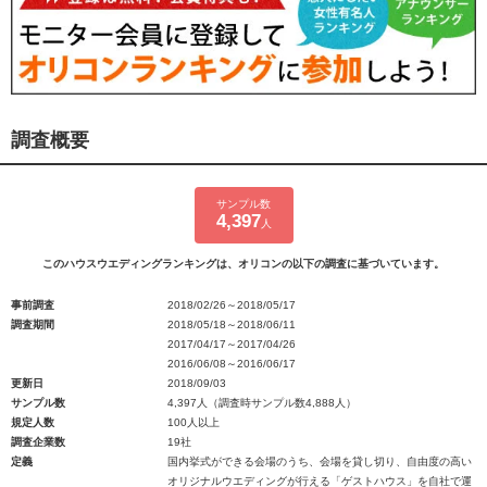
調査概要
サンプル数
4,397
人
このハウスウエディングランキングは、オリコンの以下の調査に基づいています。
事前調査
2018/02/26～2018/05/17
調査期間
2018/05/18～2018/06/11
2017/04/17～2017/04/26
2016/06/08～2016/06/17
更新日
2018/09/03
サンプル数
4,397人（調査時サンプル数4,888人）
規定人数
100人以上
調査企業数
19社
定義
国内挙式ができる会場のうち、会場を貸し切り、自由度の高い
オリジナルウエディングが行える「ゲストハウス」を自社で運