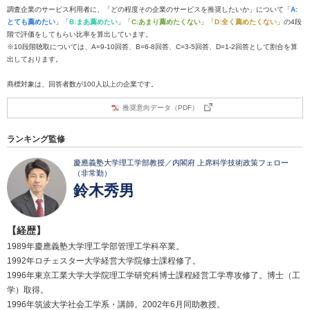
調査企業のサービス利用者に、「どの程度その企業のサービスを推奨したいか」について「
A:
とても薦めたい
」「
B:まあ薦めたい
」「
C:あまり薦めたくない
」「
D:全く薦めたくない
」の4段
階で評価をしてもらい比率を算出しています。
※10段階聴取については、A=9-10回答、B=6-8回答、C=3-5回答、D=1-2回答として割合を算
出しております。
商標対象は、回答者数が100人以上の企業です。
推奨意向データ（PDF）
ランキング監修
慶應義塾大学理工学部教授／内閣府 上席科学技術政策フェロー
（非常勤）
鈴木秀男
【経歴】
1989年慶應義塾大学理工学部管理工学科卒業。
1992年ロチェスター大学経営大学院修士課程修了。
1996年東京工業大学大学院理工学研究科博士課程経営工学専攻修了。博士（工
学）取得。
1996年筑波大学社会工学系・講師。2002年6月同助教授。