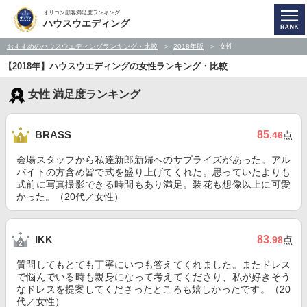
オリコン顧客満足度ランキング
ハウスウエディング
おすすめのハウスウエディングランキング・比較
2018年版
女性
【2018年】ハウスウエディングの女性ランキング・比較
女性 満足度ランキング
85
BRASS
.46
点
会場スタッフから私達新郎新婦へのサプライズがあった。アル
バイトの方含め皆で式を盛り上げてくれた。思っていたよりも
式前に写真撮影できる時間もあり満足。装花も想像以上に可愛
かった。（20代／女性）
83
IKK
.98
点
質問してもとても丁寧にいつも答えてくれました。またドレス
で悩んでいる時も親身になって考えてくださり、私が好きそう
なドレスを提案してくださったところも嬉しかったです。（20
代／女性）