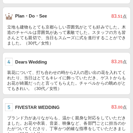
Plan・Do・See
83
.51
点
立地も建物もとても京都らしい雰囲気がとても好みでした。木
造のチャペルは雰囲気があって素敵でした。スタッフの方も皆
さんとても親切で、当日もスムーズに式を進行することができ
ました。（30代／女性）
83
Dears Wedding
.25
点
装花について、打ち合わせの時から2人の思い出の花を入れてく
れたり、当日はとてもキレイに飾っていただき、ゲストからも
お花が綺麗だったと言ってもらえた。チャペルからの眺めがと
てもきれい。（30代／女性）
83
FIVESTAR WEDDING
.00
点
ブランド力がありながらも、温かく親身な対応をしていただき
ました。お花や衣装、音楽、映像など、各部門ごとに担当のか
たがついてくださり、丁寧かつ的確な指導をしていただきまし