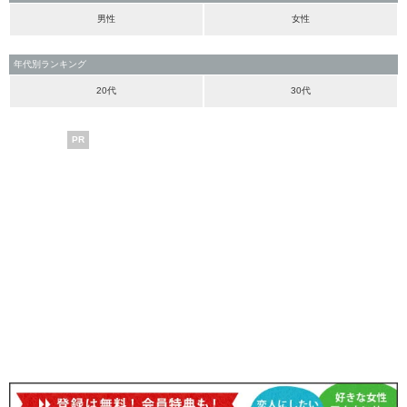
男性
女性
年代別ランキング
20代
30代
PR