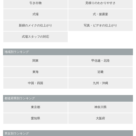
引き出物
見積りのわかりやすさ
式場
式・披露宴
新婦のメイクの仕上がり
写真・ビデオの仕上がり
式場スタッフの対応
地域別ランキング
関東
甲信越・北陸
東海
近畿
中国・四国
九州・沖縄
都道府県別ランキング
東京都
神奈川県
愛知県
大阪府
男女別ランキング