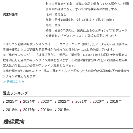
営する事業者が対象。複数の会場を保有している場合も、利用
会場別の評価でなく、すべて運営事業者の評価とする。
調査対象者
性別：指定なし
年齢：男性18歳以上、女性16歳以上（高校生は除く）
地域：全国
条件：過去5年以内に、国内にあるウエディングプロデュース
会社直営の「ゲストハウス」で挙式披露宴を行った人
※オリコン顧客満足度ランキングは、データクリーニング（回収したデータから不正回答や異
常値を排除）および調査対象者条件から外れた回答を除外した上で作成しています。
※「総合ランキング」、「評価項目別」、部門の「業態別」においては有効回答者数が規定人
数を満たした企業のみランクイン対象となります。その他の部門においては有効回答者数が規
定人数の半数以上の企業がランクイン対象となります。
※総合得点が60.00点以上で、他人に薦めたくないと回答した人の割合が基準値以下の企業がラ
ンクイン対象となります。
≫ 詳細はこちら
過去ランキング
2025年
2024年
2023年
2022年
2021年
2020年
2019年
2018年
2017年
2016年
2015年
推奨意向