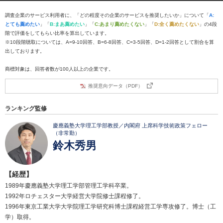
調査企業のサービス利用者に、「どの程度その企業のサービスを推奨したいか」について「
A:
とても薦めたい
」「
B:まあ薦めたい
」「
C:あまり薦めたくない
」「
D:全く薦めたくない
」の4段
階で評価をしてもらい比率を算出しています。
※10段階聴取については、A=9-10回答、B=6-8回答、C=3-5回答、D=1-2回答として割合を算
出しております。
商標対象は、回答者数が100人以上の企業です。
推奨意向データ（PDF）
ランキング監修
慶應義塾大学理工学部教授／内閣府 上席科学技術政策フェロー
（非常勤）
鈴木秀男
【経歴】
1989年慶應義塾大学理工学部管理工学科卒業。
1992年ロチェスター大学経営大学院修士課程修了。
1996年東京工業大学大学院理工学研究科博士課程経営工学専攻修了。博士（工
学）取得。