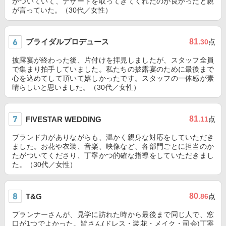
がついていて、デザートを取ってきてくれたのが良かったと親
が言っていた。（30代／女性）
ブライダルプロデュース
81
.30
点
披露宴が終わった後、片付けを拝見しましたが、スタッフ全員
で集まり拍手していました。私たちの披露宴のために最後まで
心を込めてして頂いて嬉しかったです。スタッフの一体感が素
晴らしいと思いました。（30代／女性）
81
FIVESTAR WEDDING
.11
点
ブランド力がありながらも、温かく親身な対応をしていただき
ました。お花や衣装、音楽、映像など、各部門ごとに担当のか
たがついてくださり、丁寧かつ的確な指導をしていただきまし
た。（30代／女性）
80
T&G
.86
点
プランナーさんが、見学に訪れた時から最後まで同じ人で、窓
口が1つでよかった。皆さん(ドレス・装花・メイク・司会)丁寧