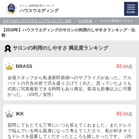
オリコン顧客満足度ランキング
ハウスウエディング
おすすめのハウスウエディングランキング・比較
2018年版
サロンの利用のしやすさ
【2018年】ハウスウエディングのサロンの利用のしやすさランキング・比
較
サロンの利用のしやすさ 満足度ランキング
83
BRASS
.60
点
会場スタッフから私達新郎新婦へのサプライズがあった。アル
バイトの方含め皆で式を盛り上げてくれた。思っていたよりも
式前に写真撮影できる時間もあり満足。装花も想像以上に可愛
かった。（20代／女性）
82
IKK
.43
点
質問してもとても丁寧にいつも答えてくれました。またドレス
で悩んでいる時も親身になって考えてくださり、私が好きそう
なドレスを提案してくださったところも嬉しかったです。（20