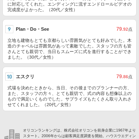
に対応してくれた。エンディングに流すエンドロールビデオの
完成度がよかった。（20代／女性）
Plan・Do・See
79
.92
点
立地も建物もとても京都らしい雰囲気がとても好みでした。木
造のチャペルは雰囲気があって素敵でした。スタッフの方も皆
さんとても親切で、当日もスムーズに式を進行することができ
ました。（30代／女性）
エスクリ
79
.86
点
式場を決めたときから、当日、その後までのプランナーの方、
また、スタッフの方々、とても親切で、式の内容も想像以上の
もので満足いくものでした。サプライズもたくさん取り入れさ
せてくれました。（20代／女性）
オリコンランキングは、株式会社オリコンを前身企業に1967年より
スタート。2006年からは顧客満足度調査を開始。ハウスウエディン