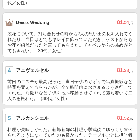
代／女性）
81
Dears Wedding
.54
点
装花について、打ち合わせの時から2人の思い出の花を入れてく
れたり、当日はとてもキレイに飾っていただき、ゲストからも
お花が綺麗だったと言ってもらえた。チャペルからの眺めがと
てもきれい。（30代／女性）
アニヴェルセル
81
.38
点
前日のエステが最高だった。当日子供のぐずりで写真撮影など
時間を変えてもらったが、全て時間内におさまるよう進行して
くれた。前撮りなど子供を他へ移動させてくれて落ち着いて二
人のを撮れた。（30代／女性）
アルカンシエル
81
.32
点
料理が美味しかった。新郎新婦の料理が挙式後にゆっくり食べ
られるようになっていたのも良かった。テーブルごとに担当者