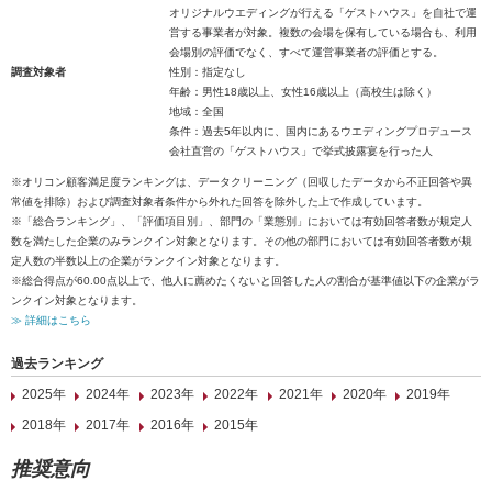
オリジナルウエディングが行える「ゲストハウス」を自社で運
営する事業者が対象。複数の会場を保有している場合も、利用
会場別の評価でなく、すべて運営事業者の評価とする。
調査対象者
性別：指定なし
年齢：男性18歳以上、女性16歳以上（高校生は除く）
地域：全国
条件：過去5年以内に、国内にあるウエディングプロデュース
会社直営の「ゲストハウス」で挙式披露宴を行った人
※オリコン顧客満足度ランキングは、データクリーニング（回収したデータから不正回答や異
常値を排除）および調査対象者条件から外れた回答を除外した上で作成しています。
※「総合ランキング」、「評価項目別」、部門の「業態別」においては有効回答者数が規定人
数を満たした企業のみランクイン対象となります。その他の部門においては有効回答者数が規
定人数の半数以上の企業がランクイン対象となります。
※総合得点が60.00点以上で、他人に薦めたくないと回答した人の割合が基準値以下の企業がラ
ンクイン対象となります。
≫ 詳細はこちら
過去ランキング
2025年
2024年
2023年
2022年
2021年
2020年
2019年
2018年
2017年
2016年
2015年
推奨意向