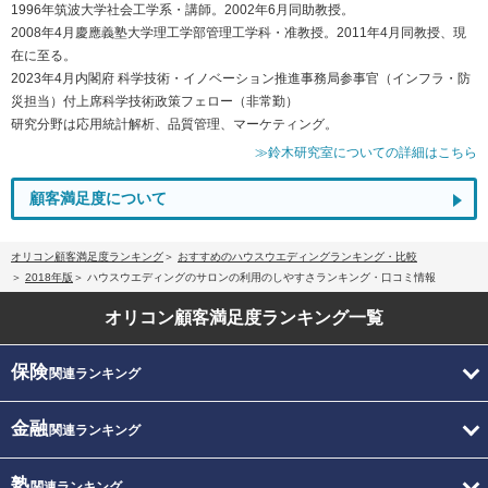
1996年筑波大学社会工学系・講師。2002年6月同助教授。
2008年4月慶應義塾大学理工学部管理工学科・准教授。2011年4月同教授、現
在に至る。
2023年4月内閣府 科学技術・イノベーション推進事務局参事官（インフラ・防
災担当）付上席科学技術政策フェロー（非常勤）
研究分野は応用統計解析、品質管理、マーケティング。
≫鈴木研究室についての詳細はこちら
顧客満足度について
オリコン顧客満足度ランキング
おすすめのハウスウエディングランキング・比較
2018年版
ハウスウエディングのサロンの利用のしやすさランキング・口コミ情報
オリコン顧客満足度
ランキング一覧
保険
関連ランキング
金融
関連ランキング
塾
関連ランキング