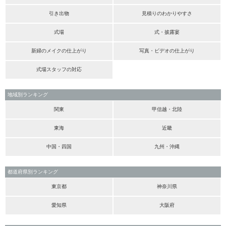
引き出物
見積りのわかりやすさ
式場
式・披露宴
新婦のメイクの仕上がり
写真・ビデオの仕上がり
式場スタッフの対応
地域別ランキング
関東
甲信越・北陸
東海
近畿
中国・四国
九州・沖縄
都道府県別ランキング
東京都
神奈川県
愛知県
大阪府