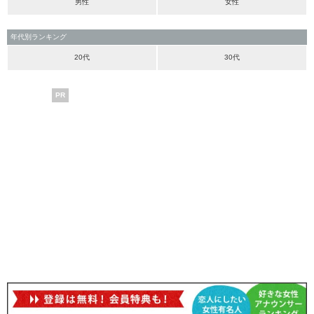
男性
女性
年代別ランキング
20代
30代
PR