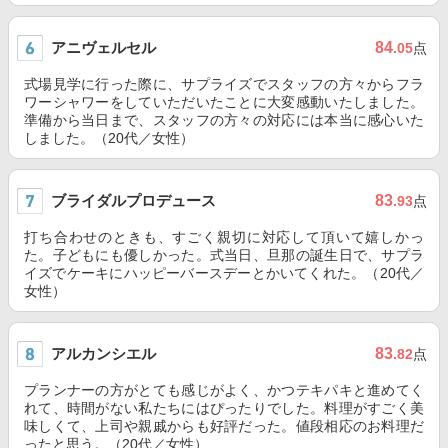
アニヴェルセル
84
.05
点
式場見学に行った際に、サプライズでスタッフの方々からフラ
ワーシャワーをしていただいたことに大変感動いたしました。
準備から当日まで、スタッフの方々の対応には本当に感心いた
しました。（20代／女性）
ブライダルプロデュース
83
.93
点
打ち合わせのときも、すごく親切に対応して頂いて嬉しかっ
た。子どもにも優しかった。式当日、旦那の誕生日で、サプラ
イズでケーキにハッピーバースデーとかいてくれた。（20代／
女性）
アルカンシエル
83
.82
点
プランナーの方がとても感じがよく、かつテキパキと進めてく
れて、時間がない私たちにはぴったりでした。料理がすごく美
味しくて、上司や親戚からも好評だった。値段相応のお料理だ
ったと思う。（20代／女性）