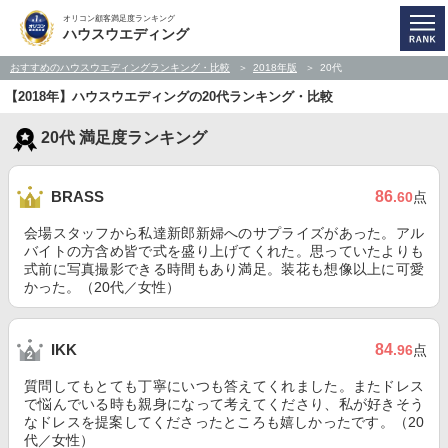
オリコン顧客満足度ランキング
ハウスウエディング
おすすめのハウスウエディングランキング・比較
2018年版
20代
【2018年】ハウスウエディングの20代ランキング・比較
20代 満足度ランキング
86
BRASS
.60
点
会場スタッフから私達新郎新婦へのサプライズがあった。アル
バイトの方含め皆で式を盛り上げてくれた。思っていたよりも
式前に写真撮影できる時間もあり満足。装花も想像以上に可愛
かった。（20代／女性）
84
IKK
.96
点
質問してもとても丁寧にいつも答えてくれました。またドレス
で悩んでいる時も親身になって考えてくださり、私が好きそう
なドレスを提案してくださったところも嬉しかったです。（20
代／女性）