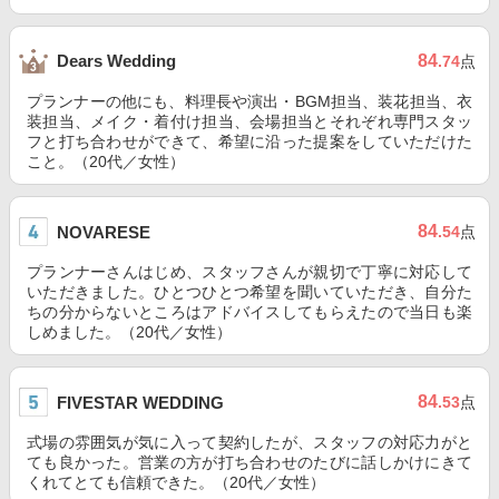
84
Dears Wedding
.74
点
プランナーの他にも、料理長や演出・BGM担当、装花担当、衣
装担当、メイク・着付け担当、会場担当とそれぞれ専門スタッ
フと打ち合わせができて、希望に沿った提案をしていただけた
こと。（20代／女性）
84
NOVARESE
.54
点
プランナーさんはじめ、スタッフさんが親切で丁寧に対応して
いただきました。ひとつひとつ希望を聞いていただき、自分た
ちの分からないところはアドバイスしてもらえたので当日も楽
しめました。（20代／女性）
84
FIVESTAR WEDDING
.53
点
式場の雰囲気が気に入って契約したが、スタッフの対応力がと
ても良かった。営業の方が打ち合わせのたびに話しかけにきて
くれてとても信頼できた。（20代／女性）