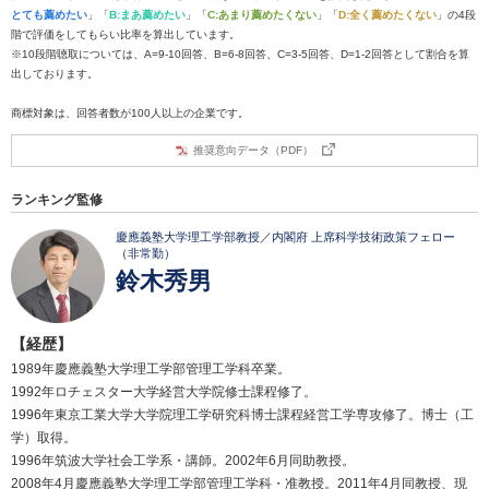
とても薦めたい
」「
B:まあ薦めたい
」「
C:あまり薦めたくない
」「
D:全く薦めたくない
」の4段
階で評価をしてもらい比率を算出しています。
※10段階聴取については、A=9-10回答、B=6-8回答、C=3-5回答、D=1-2回答として割合を算
出しております。
商標対象は、回答者数が100人以上の企業です。
推奨意向データ（PDF）
ランキング監修
慶應義塾大学理工学部教授／内閣府 上席科学技術政策フェロー
（非常勤）
鈴木秀男
【経歴】
1989年慶應義塾大学理工学部管理工学科卒業。
1992年ロチェスター大学経営大学院修士課程修了。
1996年東京工業大学大学院理工学研究科博士課程経営工学専攻修了。博士（工
学）取得。
1996年筑波大学社会工学系・講師。2002年6月同助教授。
2008年4月慶應義塾大学理工学部管理工学科・准教授。2011年4月同教授、現