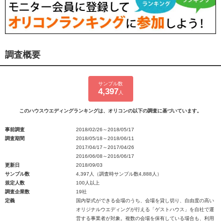
調査概要
サンプル数
4,397
人
このハウスウエディングランキングは、オリコンの以下の調査に基づいています。
事前調査
2018/02/26～2018/05/17
調査期間
2018/05/18～2018/06/11
2017/04/17～2017/04/26
2016/06/08～2016/06/17
更新日
2018/09/03
サンプル数
4,397人（調査時サンプル数4,888人）
規定人数
100人以上
調査企業数
19社
定義
国内挙式ができる会場のうち、会場を貸し切り、自由度の高い
オリジナルウエディングが行える「ゲストハウス」を自社で運
営する事業者が対象。複数の会場を保有している場合も、利用