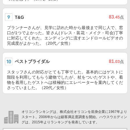
83
T&G
.45
点
プランナーさんが、見学に訪れた時から最後まで同じ人で、窓
口が1つでよかった。皆さん(ドレス・装花・メイク・司会)丁寧
に対応してくれた。エンディングに流すエンドロールビデオの
完成度がよかった。（20代／女性）
ベストブライダル
81
.03
点
スタッフさんの対応がとても丁寧でした。基本的にはゲストに
階段を利用してもらう建物でしたが、杖をついたゲストや、着
物を着用したゲストへは積極的にエレベーターを案内してくだ
さっていました。（20代／女性）
オリコンランキングは、株式会社オリコンを前身企業に1967年より
スタート。2006年からは顧客満足度調査を開始。ハウスウエディン
グは、2015年よりランキングを発表しています。