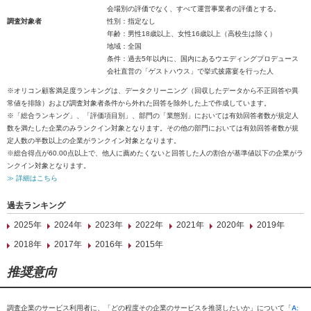
会場別の評価でなく、すべて運営事業者の評価とする。
調査対象者
性別：指定なし
年齢：男性18歳以上、女性16歳以上（高校生は除く）
地域：全国
条件：過去5年以内に、国内にあるウエディングプロデュース
会社直営の「ゲストハウス」で挙式披露宴を行った人
※オリコン顧客満足度ランキングは、データクリーニング（回収したデータから不正回答や異
常値を排除）および調査対象者条件から外れた回答を除外した上で作成しています。
※「総合ランキング」、「評価項目別」、部門の「業態別」においては有効回答者数が規定人
数を満たした企業のみランクイン対象となります。その他の部門においては有効回答者数が規
定人数の半数以上の企業がランクイン対象となります。
※総合得点が60.00点以上で、他人に薦めたくないと回答した人の割合が基準値以下の企業がラ
ンクイン対象となります。
≫ 詳細はこちら
過去ランキング
2025年
2024年
2023年
2022年
2021年
2020年
2019年
2018年
2017年
2016年
2015年
推奨意向
調査企業のサービス利用者に、「どの程度その企業のサービスを推奨したいか」について「
A: