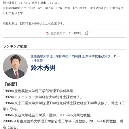
階で評価をしてもらい比率を算出しています。
※10段階聴取については、A=9-10回答、B=6-8回答、C=3-5回答、D=1-2回答として割合を算
出しております。
商標対象は、回答者数が100人以上の企業です。
推奨意向データ（PDF）
ランキング監修
慶應義塾大学理工学部教授／内閣府 上席科学技術政策フェロー
（非常勤）
鈴木秀男
【経歴】
1989年慶應義塾大学理工学部管理工学科卒業。
1992年ロチェスター大学経営大学院修士課程修了。
1996年東京工業大学大学院理工学研究科博士課程経営工学専攻修了。博士（工
学）取得。
1996年筑波大学社会工学系・講師。2002年6月同助教授。
2008年4月慶應義塾大学理工学部管理工学科・准教授。2011年4月同教授、現
在に至る。