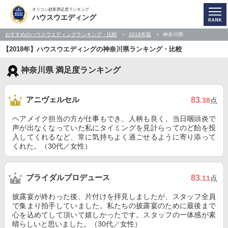
オリコン顧客満足度ランキング
ハウスウエディング
おすすめのハウスウエディングランキング・比較
2018年版
神奈川県
【2018年】ハウスウエディングの神奈川県ランキング・比較
神奈川県 満足度ランキング
アニヴェルセル
83
.38
点
ヘアメイク担当の方が仕事もでき、人柄も良く、当日咽頭炎で
声が出なくなっていた私にタイミングを見計らってのど飴を投
入してくれるなど、常に気持ちよく過ごせるように寄り添って
くれた。（30代／女性）
ブライダルプロデュース
83
.11
点
披露宴が終わった後、片付けを拝見しましたが、スタッフ全員
で集まり拍手していました。私たちの披露宴のために最後まで
心を込めてして頂いて嬉しかったです。スタッフの一体感が素
晴らしいと思いました。（30代／女性）