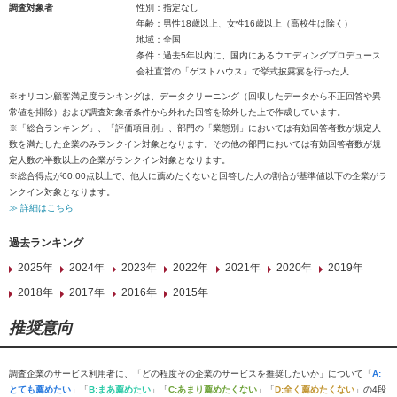
調査対象者
性別：指定なし
年齢：男性18歳以上、女性16歳以上（高校生は除く）
地域：全国
条件：過去5年以内に、国内にあるウエディングプロデュース
会社直営の「ゲストハウス」で挙式披露宴を行った人
※オリコン顧客満足度ランキングは、データクリーニング（回収したデータから不正回答や異
常値を排除）および調査対象者条件から外れた回答を除外した上で作成しています。
※「総合ランキング」、「評価項目別」、部門の「業態別」においては有効回答者数が規定人
数を満たした企業のみランクイン対象となります。その他の部門においては有効回答者数が規
定人数の半数以上の企業がランクイン対象となります。
※総合得点が60.00点以上で、他人に薦めたくないと回答した人の割合が基準値以下の企業がラ
ンクイン対象となります。
≫ 詳細はこちら
過去ランキング
2025年
2024年
2023年
2022年
2021年
2020年
2019年
2018年
2017年
2016年
2015年
推奨意向
調査企業のサービス利用者に、「どの程度その企業のサービスを推奨したいか」について「
A:
とても薦めたい
」「
B:まあ薦めたい
」「
C:あまり薦めたくない
」「
D:全く薦めたくない
」の4段