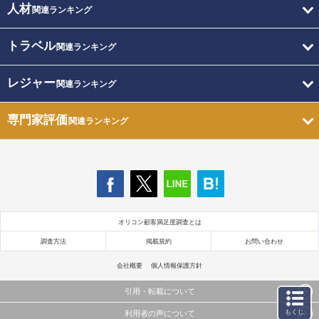
人材
関連ランキング
トラベル
関連ランキング
レジャー
関連ランキング
専門家評価
関連ランキング
オリコン顧客満足度調査とは
調査方法
掲載規約
お問い合わせ
会社概要
個人情報保護方針
引用・転載について
もくじ
利用者の声について
当サイトで公開されている情報（文字、写真、イラスト、画像データ等）及びこれらの配置・