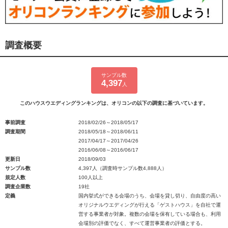
調査概要
サンプル数
4,397
人
このハウスウエディングランキングは、オリコンの以下の調査に基づいています。
事前調査
2018/02/26～2018/05/17
調査期間
2018/05/18～2018/06/11
2017/04/17～2017/04/26
2016/06/08～2016/06/17
更新日
2018/09/03
サンプル数
4,397人（調査時サンプル数4,888人）
規定人数
100人以上
調査企業数
19社
定義
国内挙式ができる会場のうち、会場を貸し切り、自由度の高い
オリジナルウエディングが行える「ゲストハウス」を自社で運
営する事業者が対象。複数の会場を保有している場合も、利用
会場別の評価でなく、すべて運営事業者の評価とする。