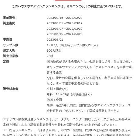
このハウスウエディングランキングは、オリコンの以下の調査に基づいています。
事前調査
2023/02/15～2023/02/28
調査期間
2023/03/01～2023/03/17
2022/03/07～2022/03/30
2021/04/15～2021/04/26
更新日
2023/08/01
サンプル数
4,687人（調査時サンプル数5,205人）
規定人数
100人以上
調査企業数
25社
定義
国内挙式ができる会場のうち、会場を貸し切り、自由度の高い
オリジナルウエディングが行える「ゲストハウス」を自社で運
営する企業
なお、複数の会場を保有している場合も、利用会場別の評価で
なく、すべて運営事業者の評価とする
調査対象者
性別：指定なし
年齢：18～69歳（高校生は除く）
地域：全国
条件：過去5年以内に、国内にあるウエディングプロデュース
会社直営の「ゲストハウス」で挙式披露宴を行った人
※オリコン顧客満足度ランキングは、データクリーニング（回収したデータから不正回答や異
常値を排除）および調査対象者条件から外れた回答を除外した上で作成しています。
※「総合ランキング」、「評価項目別」、部門の「業態別」においては有効回答者数が規定人
数を満たした企業のみランクイン対象となります。その他の部門においては有効回答者数が規