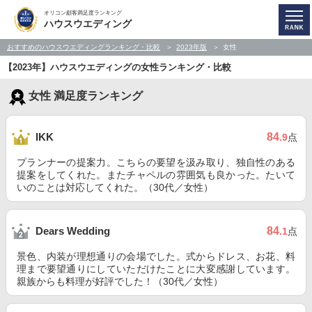
オリコン顧客満足度ランキング
ハウスウエディング
おすすめのハウスウエディングランキング・比較
2023年版
女性
【2023年】ハウスウエディングの女性ランキング・比較
女性 満足度ランキング
84
IKK
.9
点
プランナーの提案力。こちらの要望を汲み取り、独自性のある
提案をしてくれた。またチャペルの雰囲気も良かった。たいて
いのことは対応してくれた。（30代／女性）
84
Dears Wedding
.1
点
景色、内装が理想通りの会場でした。式からドレス、お花、料
理まで要望通りにしていただけたことに大変感謝しています。
親族からも料理が好評でした！（30代／女性）