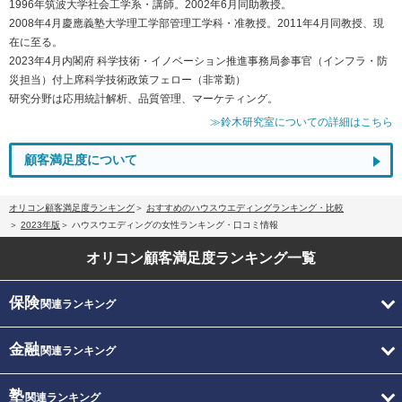
1996年筑波大学社会工学系・講師。2002年6月同助教授。
2008年4月慶應義塾大学理工学部管理工学科・准教授。2011年4月同教授、現
在に至る。
2023年4月内閣府 科学技術・イノベーション推進事務局参事官（インフラ・防
災担当）付上席科学技術政策フェロー（非常勤）
研究分野は応用統計解析、品質管理、マーケティング。
≫鈴木研究室についての詳細はこちら
顧客満足度について
オリコン顧客満足度ランキング
おすすめのハウスウエディングランキング・比較
2023年版
ハウスウエディングの女性ランキング・口コミ情報
オリコン顧客満足度
ランキング一覧
保険
関連ランキング
金融
関連ランキング
塾
関連ランキング