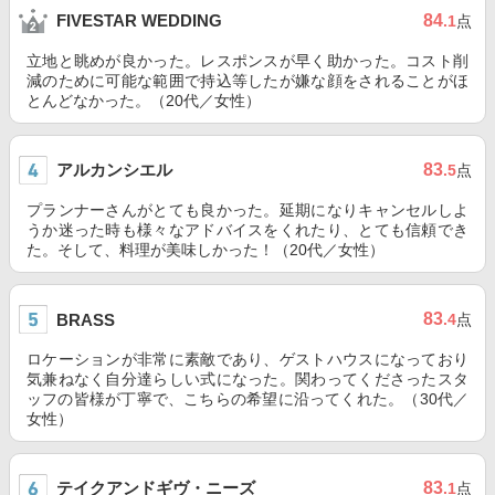
84
FIVESTAR WEDDING
.1
点
立地と眺めが良かった。レスポンスが早く助かった。コスト削
減のために可能な範囲で持込等したが嫌な顔をされることがほ
とんどなかった。（20代／女性）
アルカンシエル
83
.5
点
プランナーさんがとても良かった。延期になりキャンセルしよ
うか迷った時も様々なアドバイスをくれたり、とても信頼でき
た。そして、料理が美味しかった！（20代／女性）
83
BRASS
.4
点
ロケーションが非常に素敵であり、ゲストハウスになっており
気兼ねなく自分達らしい式になった。関わってくださったスタ
ッフの皆様が丁寧で、こちらの希望に沿ってくれた。（30代／
女性）
テイクアンドギヴ・ニーズ
83
.1
点