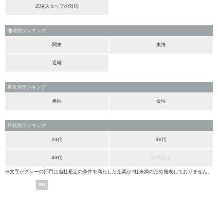
式場スタッフの対応
地域別ランキング
関東
東海
近畿
男女別ランキング
男性
女性
年代別ランキング
20代
30代
40代
50代以上
※文字がグレーの部門は当社規定の条件を満たした企業が2社未満のため発表しておりません。
PR