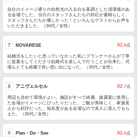
自分のイメージ通りの自然光の入る白を基調とした清潔感のあ
る会場でした。当日のスタッフさんたちの対応が素晴らしく、
スタッフさんたちが優しかった！といろんなゲストからお声を
いただきました。（30代／女性）
82
NOVARESE
.8
点
結婚式をしたいと思っていなかった私にプランナーさんが丁寧
に提案をしてくださり結婚式を楽しんで行うことが出来た。式
場もとても綺麗で良い思い出になった。（30代／女性）
アニヴェルセル
82
.7
点
周辺も含めて環境がよい。施設がすべて綺麗。披露宴に使用し
た会場がイメージにぴったりだった。ご飯が美味しく、家族友
人から好評だった。知名度がある会場なので友人に喜んでもら
えた。（30代／女性）
Plan・Do・See
82
.0
点