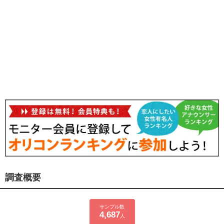
調査概要
サンプル数
4,687
人