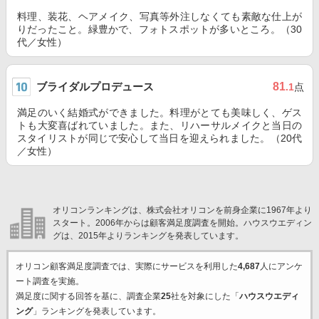
料理、装花、ヘアメイク、写真等外注しなくても素敵な仕上が
りだったこと。緑豊かで、フォトスポットが多いところ。（30
代／女性）
ブライダルプロデュース
81
.1
点
満足のいく結婚式ができました。料理がとても美味しく、ゲス
トも大変喜ばれていました。また、リハーサルメイクと当日の
スタイリストが同じで安心して当日を迎えられました。（20代
／女性）
オリコンランキングは、株式会社オリコンを前身企業に1967年より
スタート。2006年からは顧客満足度調査を開始。ハウスウエディン
グは、2015年よりランキングを発表しています。
オリコン顧客満足度調査では、実際にサービスを利用した
4,687
人にアンケ
ート調査を実施。
満足度に関する回答を基に、調査企業
25
社を対象にした「
ハウスウエディ
ング
」ランキングを発表しています。