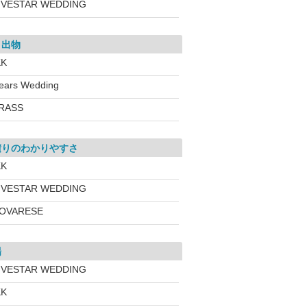
IVESTAR WEDDING
き出物
KK
ears Wedding
RASS
積りのわかりやすさ
KK
IVESTAR WEDDING
OVARESE
場
IVESTAR WEDDING
KK