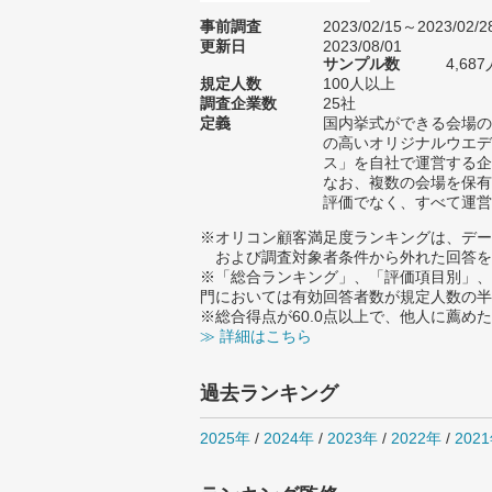
事前調査
2023/02/15～2023/02/2
更新日
2023/08/01
サンプル数
4,6
規定人数
100人以上
調査企業数
25社
定義
国内挙式ができる会場の
の高いオリジナルウエデ
ス」を自社で運営する企
なお、複数の会場を保有
評価でなく、すべて運営
※オリコン顧客満足度ランキングは、デー
および調査対象者条件から外れた回答を
※「総合ランキング」、「評価項目別」、
門においては有効回答者数が規定人数の半
※総合得点が60.0点以上で、他人に薦
≫ 詳細はこちら
過去ランキング
2025年
/
2024年
/
2023年
/
2022年
/
202