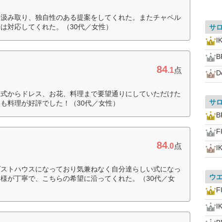
を汲み取り、独自性のある提案をしてくれた。またチャペル
は対応してくれた。（30代／女性）
サ
I
B
84
.1
点
D
。式からドレス、お花、料理まで要望通りにしていただけた
サ
も料理が好評でした！（30代／女性）
B
F
84
.0
点
I
ゲストハウスになっており気兼ねなく自分達らしい式になっ
ウ
様が丁寧で、こちらの希望に沿ってくれた。（30代／女
F
I