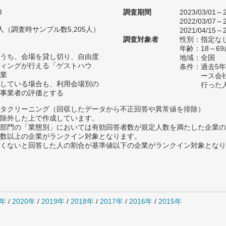
8
調査期間
2023/03/01～2
2022/03/07～2
87人（調査時サンプル数5,205人）
2021/04/15～2
調査対象者
性別：指定な
年齢：18～6
うち、会場を貸し切り、自由度
地域：全国
ィングが行える「ゲストハウ
条件：過去5
業
ース会
している場合も、利用会場別の
行った
事業者の評価とする
タクリーニング（回収したデータから不正回答や異常値を排除）
除外した上で作成しています。
部門の「業態別」においては有効回答者数が規定人数を満たした企業の
数以上の企業がランクイン対象となります。
めたくないと回答した人の割合が基準値以下の企業がランクイン対象とな
1年
/
2020年
/
2019年
/
2018年
/
2017年
/
2016年
/
2015年