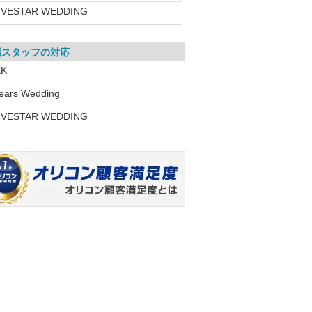
IVESTAR WEDDING
場スタッフの対応
KK
ears Wedding
IVESTAR WEDDING