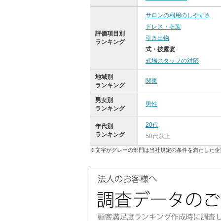
サロンの利用のしやすさ
ドレス・衣装
評価項目別
引き出物
ランキング
式・披露宴
式場スタッフの対応
地域別
関東
ランキング
男女別
男性
ランキング
20代
年代別
ランキング
50代以上
※文字がグレーの部門は当社規定の条件を満たした企