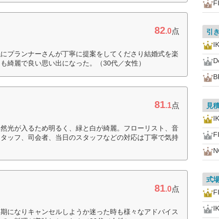
F
82
.0
点
引
I
私にプランナーさんが丁寧に提案をしてくださり結婚式を楽
D
も綺麗で良い思い出になった。（30代／女性）
B
81
.1
点
見
I
自然光が入るため明るく、緑と白が綺麗。フローリスト、音
F
スタッフ、司会者、当日のスタッフなどの対応は丁寧で気持
N
式
81
.0
点
F
I
延期になりキャンセルしようか迷った時も様々なアドバイス