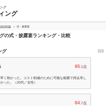
ング
ィング
2023年版
式・披露宴
ングの式・披露宴ランキング・比較
ング
PR
85
G
.1
点
が早く助かった。コスト削減のために可能な範囲で持込等し
かった。（20代／女性）
84
.7
点