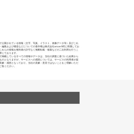
で公開されている情報（文字、写真、イラスト、画像データ等）及びこれ
・編集および構造などについての著作権は株式会社oricon MEに帰属してお
これらの情報を権利者の許可なく無断転載・複製などの二次利用を行うこ
禁じております。
で掲載しているすべての情報やデータは、当社の調査に基づいた結果から
ものとなりますが、サービスへの感想については、サービスの利用者が提
見解・感想となっており、当社の見解・意見ではないことをご理解いただ
ご覧ください。