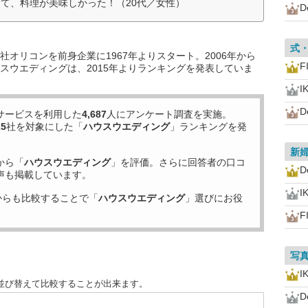
て、料理が美味しかった！（20代／女性）
D
式
オリコンを前身企業に1967年よりスタート。2006年から
F
スウエディングは、2015年よりランキングを発表していま
I
D
サービスを利用した
4,687
人にアンケート調査を実施。
25
社を対象にした「
ハウスウエディング
」ランキングを発
新
から「
ハウスウエディング
」を評価。さらに回答者の口コ
D
声も掲載しています。
I
からも比較することで「
ハウスウエディング
」選びにお役
F
写
I
並び替えて比較することが出来ます。
D