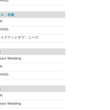
RASS
レス・衣装
KK
RASS
テイクアンドギヴ・ニーズ
理
ears Wedding
KK
RASS
花
KK
ears Wedding