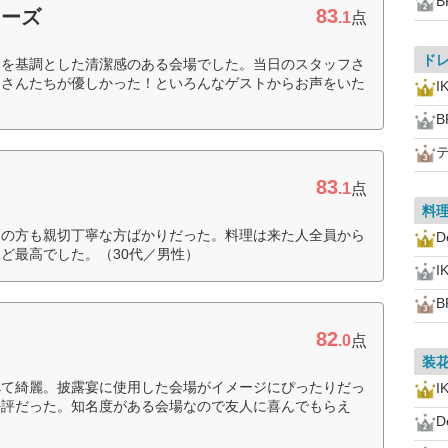
B
83
ニーズ
.1
点
ド
白を基調とした清潔感のある会場でした。当日のスタッフさ
フさんたちが優しかった！といろんなゲストからお声をいた
I
B
83
.1
点
料
フの方も親切丁寧な方ばかりだった。料理は来た人全員から
D
ど最高でした。（30代／男性）
I
B
82
.0
点
装
べて綺麗。披露宴に使用した会場がイメージにぴったりだっ
I
好評だった。知名度がある会場なので友人に喜んでもらえ
D