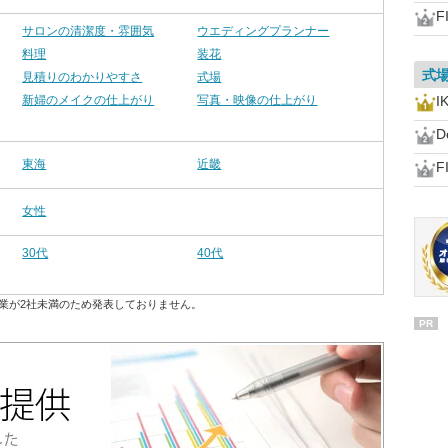
F
サロンの清潔度・雰囲気
ウエディングプランナー
料理
装花
式
見積りのわかりやすさ
式場
新婦のメイクの仕上がり
写真・映像の仕上がり
I
D
東海
近畿
F
女性
30代
40代
業が2社未満のため発表しておりません。
PR