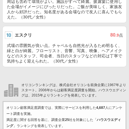
周辺も含めて環境がよい。施設がすべて綺麗。披露宴に使用し
た会場がイメージにぴったりだった。ご飯が美味しく、家族友
人から好評だった。知名度がある会場なので友人に喜んでもら
えた。（30代／女性）
エスクリ
80
.9
点
式場の雰囲気が良い点。チャペルも自然光が入るため明るく、
緑と白が綺麗。フローリスト、音響、写真、映像、ヘアメイク
などのスタッフ、司会者、当日のスタッフなどの対応は丁寧で
気持ちよく迎えられた。（30代／女性）
オリコンランキングは、株式会社オリコンを前身企業に1967年より
スタート。2006年からは顧客満足度調査を開始。ハウスウエディン
グは、2015年よりランキングを発表しています。
オリコン顧客満足度調査では、実際にサービスを利用した
4,687
人にアンケ
ート調査を実施。
満足度に関する回答を基に、調査企業
25
社を対象にした「
ハウスウエディ
ング
」ランキングを発表しています。