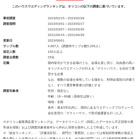
このハウスウエディングランキングは、オリコンの以下の調査に基づいています。
事前調査
2023/02/15～2023/02/28
調査期間
2023/03/01～2023/03/17
2022/03/07～2022/03/30
2021/04/15～2021/04/26
更新日
2023/08/01
サンプル数
4,687人（調査時サンプル数5,205人）
規定人数
100人以上
調査企業数
25社
定義
国内挙式ができる会場のうち、会場を貸し切り、自由度の高い
オリジナルウエディングが行える「ゲストハウス」を自社で運
営する企業
なお、複数の会場を保有している場合も、利用会場別の評価で
なく、すべて運営事業者の評価とする
調査対象者
性別：指定なし
年齢：18～69歳（高校生は除く）
地域：全国
条件：過去5年以内に、国内にあるウエディングプロデュース
会社直営の「ゲストハウス」で挙式披露宴を行った人
※オリコン顧客満足度ランキングは、データクリーニング（回収したデータから不正回答や異
常値を排除）および調査対象者条件から外れた回答を除外した上で作成しています。
※「総合ランキング」、「評価項目別」、部門の「業態別」においては有効回答者数が規定人
数を満たした企業のみランクイン対象となります。その他の部門においては有効回答者数が規