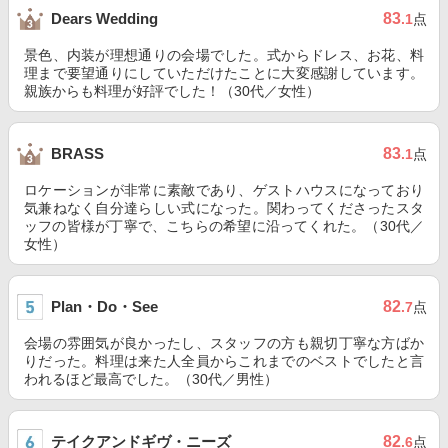
83
Dears Wedding
.1
点
景色、内装が理想通りの会場でした。式からドレス、お花、料
理まで要望通りにしていただけたことに大変感謝しています。
親族からも料理が好評でした！（30代／女性）
83
BRASS
.1
点
ロケーションが非常に素敵であり、ゲストハウスになっており
気兼ねなく自分達らしい式になった。関わってくださったスタ
ッフの皆様が丁寧で、こちらの希望に沿ってくれた。（30代／
女性）
Plan・Do・See
82
.7
点
会場の雰囲気が良かったし、スタッフの方も親切丁寧な方ばか
りだった。料理は来た人全員からこれまでのベストでしたと言
われるほど最高でした。（30代／男性）
テイクアンドギヴ・ニーズ
82
.6
点