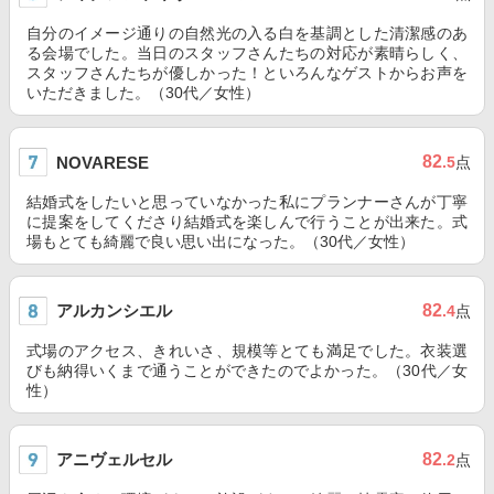
自分のイメージ通りの自然光の入る白を基調とした清潔感のあ
る会場でした。当日のスタッフさんたちの対応が素晴らしく、
スタッフさんたちが優しかった！といろんなゲストからお声を
いただきました。（30代／女性）
82
NOVARESE
.5
点
結婚式をしたいと思っていなかった私にプランナーさんが丁寧
に提案をしてくださり結婚式を楽しんで行うことが出来た。式
場もとても綺麗で良い思い出になった。（30代／女性）
アルカンシエル
82
.4
点
式場のアクセス、きれいさ、規模等とても満足でした。衣装選
びも納得いくまで通うことができたのでよかった。（30代／女
性）
アニヴェルセル
82
.2
点