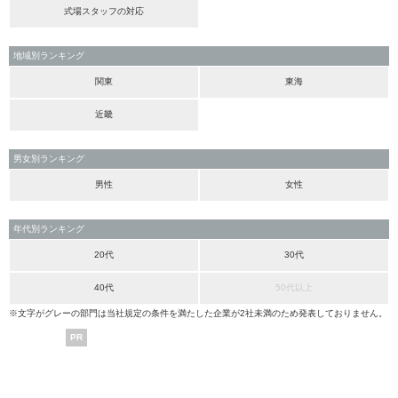
式場スタッフの対応
地域別ランキング
関東
東海
近畿
男女別ランキング
男性
女性
年代別ランキング
20代
30代
40代
50代以上
※文字がグレーの部門は当社規定の条件を満たした企業が2社未満のため発表しておりません。
PR