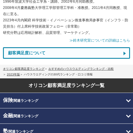
1996年筑波大学社会工学系・講師。2002年6月同助教授。
2008年4月慶應義塾大学理工学部管理工学科・准教授。2011年4月同教授、現
在に至る。
2023年4月内閣府 科学技術・イノベーション推進事務局参事官（インフラ・防
災担当）付上席科学技術政策フェロー（非常勤）
研究分野は応用統計解析、品質管理、マーケティング。
≫鈴木研究室についての詳細はこちら
顧客満足度について
オリコン顧客満足度ランキング
おすすめのハウスウエディングランキング・比較
2023年版
ハウスウエディングの30代ランキング・口コミ情報
オリコン顧客満足度
ランキング一覧
保険
関連ランキング
金融
関連ランキング
塾
関連ランキング