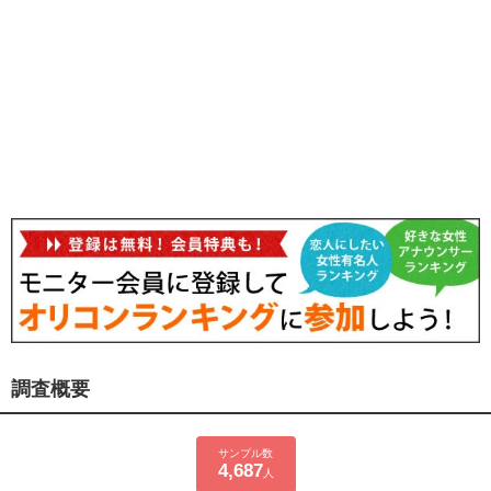
調査概要
サンプル数
4,687
人