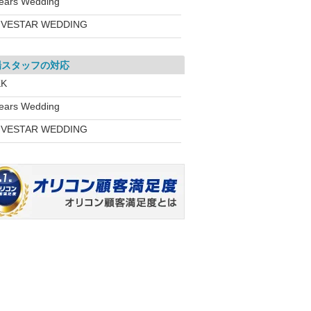
ears Wedding
IVESTAR WEDDING
場スタッフの対応
KK
ears Wedding
IVESTAR WEDDING