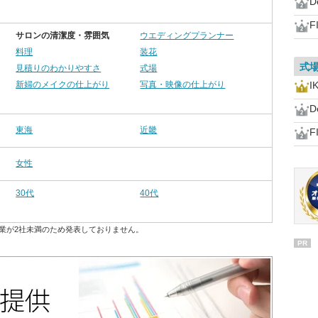
D
F
サロンの清潔度・雰囲気
ウエディングプランナー
料理
装花
式
見積りのわかりやすさ
式場
新婦のメイクの仕上がり
写真・映像の仕上がり
I
D
東海
近畿
F
女性
30代
40代
業が2社未満のため発表しておりません。
PR