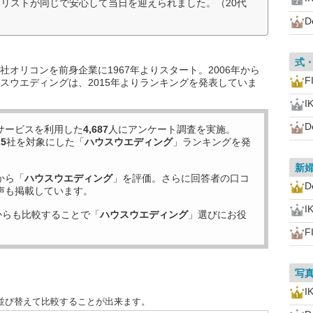
リストが同じで安心して当日を迎えられました。（20代
D
式
オリコンを前身企業に1967年よりスタート。2006年から
F
スウエディングは、2015年よりランキングを発表していま
I
D
サービスを利用した
4,687
人にアンケート調査を実施。
25
社を対象にした「
ハウスウエディング
」ランキングを発
新
から「
ハウスウエディング
」を評価。さらに回答者の口コ
D
声も掲載しています。
I
からも比較することで「
ハウスウエディング
」選びにお役
F
写
I
並び替えて比較することが出来ます。