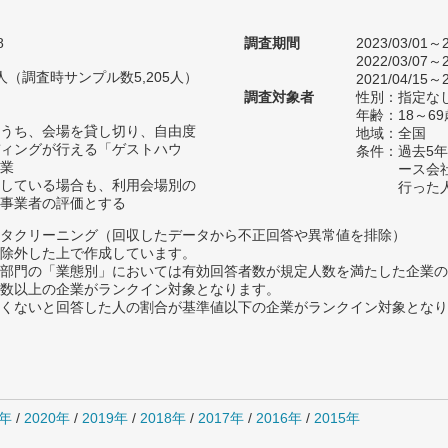
8
調査期間
2023/03/01～2
2022/03/07～2
87人（調査時サンプル数5,205人）
2021/04/15～2
調査対象者
性別：指定な
年齢：18～6
うち、会場を貸し切り、自由度
地域：全国
ィングが行える「ゲストハウ
条件：過去5
業
ース会
している場合も、利用会場別の
行った
事業者の評価とする
タクリーニング（回収したデータから不正回答や異常値を排除）
除外した上で作成しています。
部門の「業態別」においては有効回答者数が規定人数を満たした企業の
数以上の企業がランクイン対象となります。
めたくないと回答した人の割合が基準値以下の企業がランクイン対象とな
1年
/
2020年
/
2019年
/
2018年
/
2017年
/
2016年
/
2015年