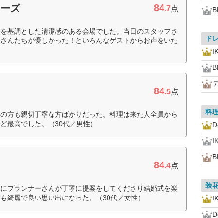
84
ニーズ
.7
点
B
白を基調とした清潔感のある会場でした。当日のスタッフさ
ド
フさんたちが優しかった！といろんなゲストからお声をいた
I
B
84
.5
点
料
フの方も親切丁寧な方ばかりだった。料理は来た人全員から
ど最高でした。（30代／男性）
D
I
B
84
.4
点
装
私にプランナーさんが丁寧に提案をしてくださり結婚式を楽
も綺麗で良い思い出になった。（30代／女性）
I
D