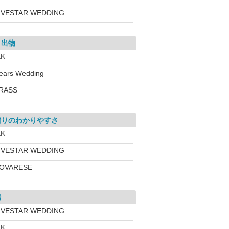
IVESTAR WEDDING
き出物
KK
ears Wedding
RASS
積りのわかりやすさ
KK
IVESTAR WEDDING
OVARESE
場
IVESTAR WEDDING
KK