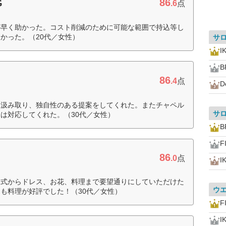
86
G
.6
点
が早く助かった。コスト削減のために可能な範囲で持込等し
かった。（20代／女性）
サ
I
B
86
.4
点
D
を汲み取り、独自性のある提案をしてくれた。またチャペル
サ
は対応してくれた。（30代／女性）
B
F
86
.0
点
I
。式からドレス、お花、料理まで要望通りにしていただけた
ウ
も料理が好評でした！（30代／女性）
F
I