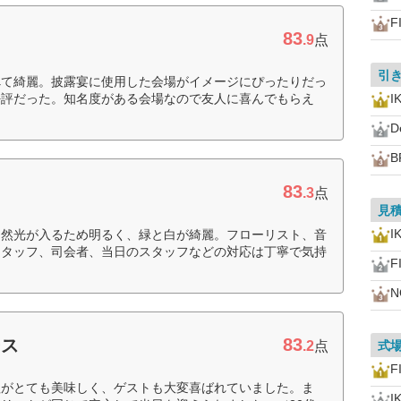
F
83
.9
点
引
べて綺麗。披露宴に使用した会場がイメージにぴったりだっ
好評だった。知名度がある会場なので友人に喜んでもらえ
I
D
B
83
.3
点
見
I
自然光が入るため明るく、緑と白が綺麗。フローリスト、音
スタッフ、司会者、当日のスタッフなどの対応は丁寧で気持
F
N
83
ース
.2
点
式
F
理がとても美味しく、ゲストも大変喜ばれていました。ま
I