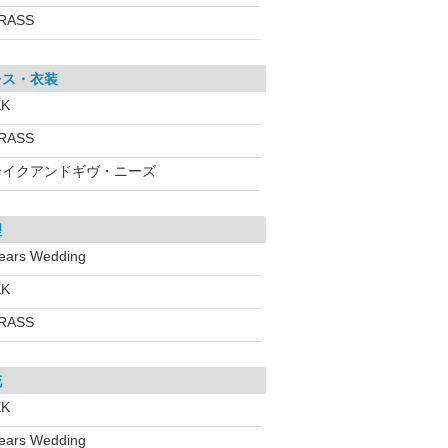
RASS
レス・衣装
KK
RASS
テイクアンドギヴ・ニーズ
理
ears Wedding
KK
RASS
花
KK
ears Wedding