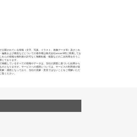
で公開されている情報（文字、写真、イラスト、画像データ等）及びこれ
・編集および構造などについての著作権は株式会社oricon MEに帰属してお
これらの情報を権利者の許可なく無断転載・複製などの二次利用を行うこ
禁じております。
で掲載しているすべての情報やデータは、当社の調査に基づいた結果から
ものとなりますが、サービスへの感想については、サービスの利用者が提
見解・感想となっており、当社の見解・意見ではないことをご理解いただ
ご覧ください。