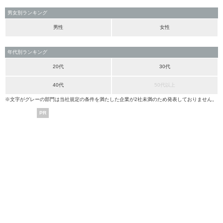
男女別ランキング
男性
女性
年代別ランキング
20代
30代
40代
50代以上
※文字がグレーの部門は当社規定の条件を満たした企業が2社未満のため発表しておりません。
PR