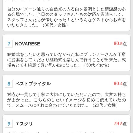
自分のイメージ通りの自然光の入る白を基調とした清潔感のあ
る会場でした。当日のスタッフさんたちの対応が素晴らしく、
スタッフさんたちが優しかった！といろんなゲストからお声を
いただきました。（30代／女性）
80
NOVARESE
.5
点
結婚式をしたいと思っていなかった私にプランナーさんが丁寧
に提案をしてくださり結婚式を楽しんで行うことが出来た。式
場もとても綺麗で良い思い出になった。（30代／女性）
ベストブライダル
80
.4
点
対応が一貫して丁寧に大切にしていただいたので、大変気持ち
がよかった。こちらのしたいイメージを初めに伝えていたの
で、スムースにそれに合わせていただけた。（20代／女性）
エスクリ
79
.8
点