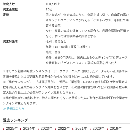
規定人数
100人以上
調査企業数
25社
定義
国内挙式ができる会場のうち、会場を貸し切り、自由度の高い
オリジナルウエディングが行える「ゲストハウス」を自社で運
営する企業
なお、複数の会場を保有している場合も、利用会場別の評価で
なく、すべて運営事業者の評価とする
調査対象者
性別：指定なし
年齢：18～69歳（高校生は除く）
地域：全国
条件：過去5年以内に、国内にあるウエディングプロデュース
会社直営の「ゲストハウス」で挙式披露宴を行った人
※オリコン顧客満足度ランキングは、データクリーニング（回収したデータから不正回答や異
常値を排除）および調査対象者条件から外れた回答を除外した上で作成しています。
※「総合ランキング」、「評価項目別」、部門の「業態別」においては有効回答者数が規定人
数を満たした企業のみランクイン対象となります。その他の部門においては有効回答者数が規
定人数の半数以上の企業がランクイン対象となります。
※総合得点が60.0点以上で、他人に薦めたくないと回答した人の割合が基準値以下の企業がラ
ンクイン対象となります。
≫ 詳細はこちら
過去ランキング
2025年
2024年
2023年
2022年
2021年
2020年
2019年