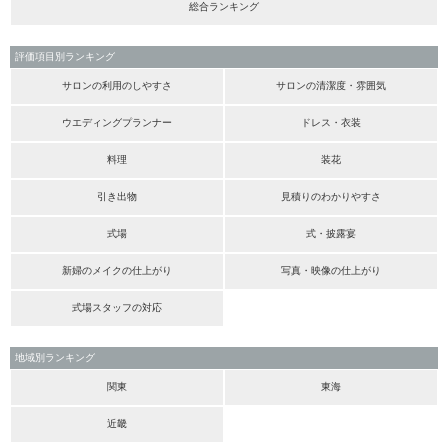
総合ランキング
評価項目別ランキング
サロンの利用のしやすさ
サロンの清潔度・雰囲気
ウエディングプランナー
ドレス・衣装
料理
装花
引き出物
見積りのわかりやすさ
式場
式・披露宴
新婦のメイクの仕上がり
写真・映像の仕上がり
式場スタッフの対応
地域別ランキング
関東
東海
近畿