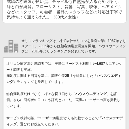
式場の雰囲気が良い点。チャペルも自然光が入るため明るく、
緑と白が綺麗。フローリスト、音響、写真、映像、ヘアメイク
などのスタッフ、司会者、当日のスタッフなどの対応は丁寧で
気持ちよく迎えられた。（30代／女性）
オリコンランキングは、株式会社オリコンを前身企業に1967年より
スタート。2006年からは顧客満足度調査を開始。ハウスウエディン
グは、2015年よりランキングを発表しています。
オリコン顧客満足度調査では、実際にサービスを利用した
4,687
人にアンケ
ート調査を実施。
満足度に関する回答を基に、調査企業
25
社を対象にした「
ハウスウエディ
ング
」ランキングを発表しています。
総合満足度だけでなく、様々な切り口から「
ハウスウエディング
」を評
価。さらに回答者の口コミや評判といった、実際のユーザーの声も掲載し
ています。
サービス検討の際、“ユーザー満足度”からも比較することで「
ハウスウエデ
ィング
」選びにお役立てください。