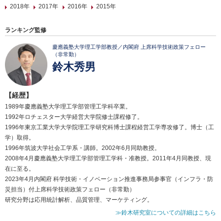
2018年
2017年
2016年
2015年
ランキング監修
慶應義塾大学理工学部教授／内閣府 上席科学技術政策フェロー
（非常勤）
鈴木秀男
【経歴】
1989年慶應義塾大学理工学部管理工学科卒業。
1992年ロチェスター大学経営大学院修士課程修了。
1996年東京工業大学大学院理工学研究科博士課程経営工学専攻修了。博士（工
学）取得。
1996年筑波大学社会工学系・講師。2002年6月同助教授。
2008年4月慶應義塾大学理工学部管理工学科・准教授。2011年4月同教授、現
在に至る。
2023年4月内閣府 科学技術・イノベーション推進事務局参事官（インフラ・防
災担当）付上席科学技術政策フェロー（非常勤）
研究分野は応用統計解析、品質管理、マーケティング。
≫鈴木研究室についての詳細はこちら