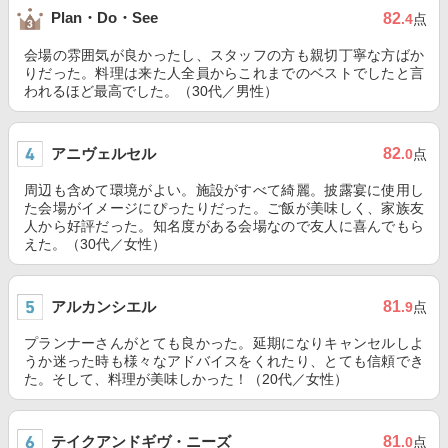
Plan・Do・See
82
.4
点
会場の雰囲気が良かったし、スタッフの方も親切丁寧な方ばか
りだった。料理は来た人全員からこれまでのベストでしたと言
われるほど最高でした。（30代／男性）
アニヴェルセル
82
.0
点
周辺も含めて環境がよい。施設がすべて綺麗。披露宴に使用し
た会場がイメージにぴったりだった。ご飯が美味しく、家族友
人から好評だった。知名度がある会場なので友人に喜んでもら
えた。（30代／女性）
アルカンシエル
81
.9
点
プランナーさんがとても良かった。延期になりキャンセルしよ
うか迷った時も様々なアドバイスをくれたり、とても信頼でき
た。そして、料理が美味しかった！（20代／女性）
テイクアンドギヴ・ニーズ
81
.0
点