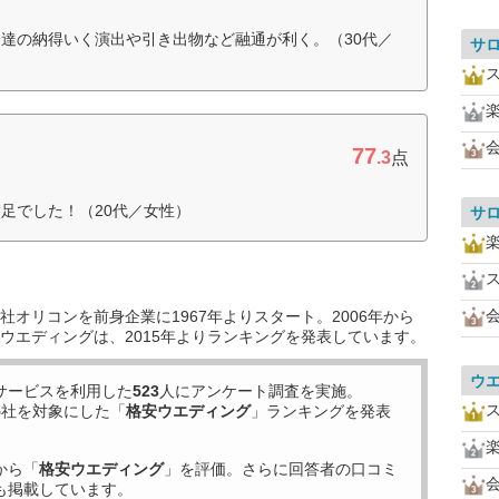
達の納得いく演出や引き出物など融通が利く。（30代／
サ
77
.3
点
足でした！（20代／女性）
サ
オリコンを前身企業に1967年よりスタート。2006年から
ウエディングは、2015年よりランキングを発表しています。
ウ
サービスを利用した
523
人にアンケート調査を実施。
5
社を対象にした「
格安ウエディング
」ランキングを発表
から「
格安ウエディング
」を評価。さらに回答者の口コミ
も掲載しています。