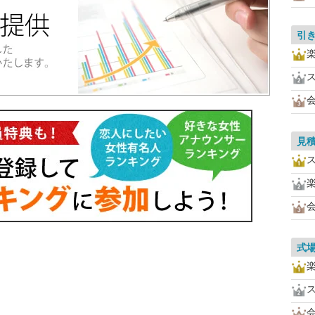
引
見
式