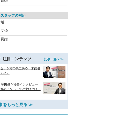
会費婚
場スタッフの対応
楽婚
スマ婚
会費婚
注目コンテンツ
記事一覧へ ≫
えるナシ婚の裏にある「未婚者
ホンネ」
 塚田健斗社長インタビュー
像の上をいく“心に灼きつく...
事をもっと見る ≫