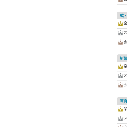
式
新
写