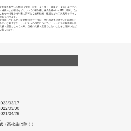
で公開されている情報（文字、写真、イラスト、画像データ等）及びこれ
・編集および構造などについての著作権は株式会社oricon MEに帰属してお
これらの情報を権利者の許可なく無断転載・複製などの二次利用を行うこ
禁じております。
で掲載しているすべての情報やデータは、当社の調査に基づいた結果から
ものとなりますが、サービスへの感想については、サービスの利用者が提
見解・感想となっており、当社の見解・意見ではないことをご理解いただ
ご覧ください。
023/03/17
022/03/30
021/04/26
し
9歳（高校生は除く）