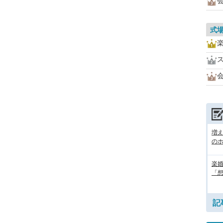
式
増
の
楽婚
「想
記