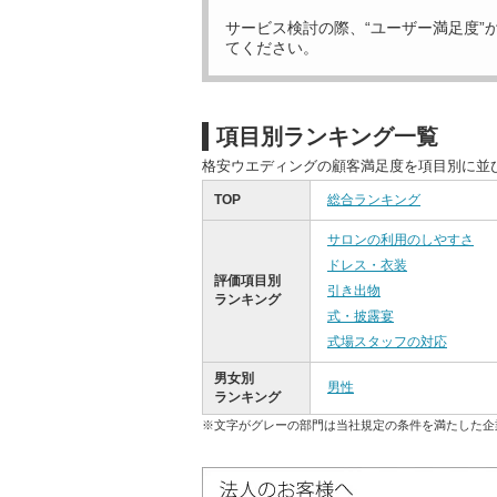
サービス検討の際、“ユーザー満足度”
てください。
項目別ランキング一覧
格安ウエディングの顧客満足度を項目別に並
TOP
総合ランキング
サロンの利用のしやすさ
ドレス・衣装
評価項目別
引き出物
ランキング
式・披露宴
式場スタッフの対応
男女別
男性
ランキング
※文字がグレーの部門は当社規定の条件を満たした企