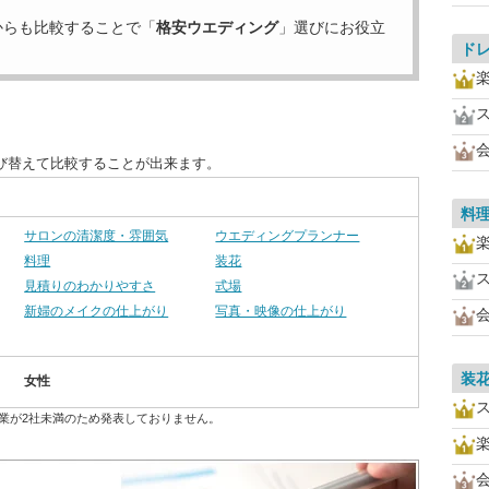
からも比較することで「
格安ウエディング
」選びにお役立
ド
び替えて比較することが出来ます。
料
サロンの清潔度・雰囲気
ウエディングプランナー
料理
装花
見積りのわかりやすさ
式場
新婦のメイクの仕上がり
写真・映像の仕上がり
装
女性
業が2社未満のため発表しておりません。