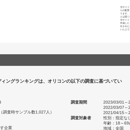
当サイト
らの配置
ります。
とは固く
当サイト
作成した
出された
いた上で
ディングランキングは、オリコンの以下の調査に基づいてい
8
調査期間
2023/03/01～2
2022/03/07～2
人（調査時サンプル数1,027人）
2021/04/15～2
調査対象者
性別：指定な
年齢：18～6
す企業
地域：全国