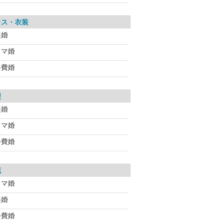
レス・衣装
楽婚
スマ婚
会費婚
理
楽婚
スマ婚
会費婚
花
スマ婚
楽婚
会費婚