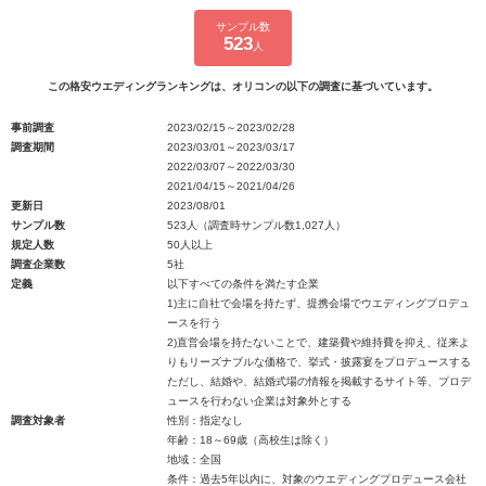
サンプル数
523
人
この格安ウエディングランキングは、オリコンの以下の調査に基づいています。
事前調査
2023/02/15～2023/02/28
調査期間
2023/03/01～2023/03/17
2022/03/07～2022/03/30
2021/04/15～2021/04/26
更新日
2023/08/01
サンプル数
523人（調査時サンプル数1,027人）
規定人数
50人以上
調査企業数
5社
定義
以下すべての条件を満たす企業
1)主に自社で会場を持たず、提携会場でウエディングプロデュ
ースを行う
2)直営会場を持たないことで、建築費や維持費を抑え、従来よ
りもリーズナブルな価格で、挙式・披露宴をプロデュースする
ただし、結婚や、結婚式場の情報を掲載するサイト等、プロデ
ュースを行わない企業は対象外とする
調査対象者
性別：指定なし
年齢：18～69歳（高校生は除く）
地域：全国
条件：過去5年以内に、対象のウエディングプロデュース会社