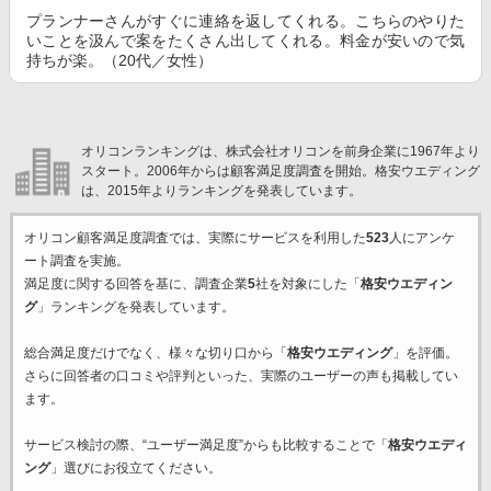
プランナーさんがすぐに連絡を返してくれる。こちらのやりた
いことを汲んで案をたくさん出してくれる。料金が安いので気
持ちが楽。（20代／女性）
オリコンランキングは、株式会社オリコンを前身企業に1967年より
スタート。2006年からは顧客満足度調査を開始。格安ウエディング
は、2015年よりランキングを発表しています。
オリコン顧客満足度調査では、実際にサービスを利用した
523
人にアンケ
ート調査を実施。
満足度に関する回答を基に、調査企業
5
社を対象にした「
格安ウエディン
グ
」ランキングを発表しています。
総合満足度だけでなく、様々な切り口から「
格安ウエディング
」を評価。
さらに回答者の口コミや評判といった、実際のユーザーの声も掲載してい
ます。
サービス検討の際、“ユーザー満足度”からも比較することで「
格安ウエディ
ング
」選びにお役立てください。