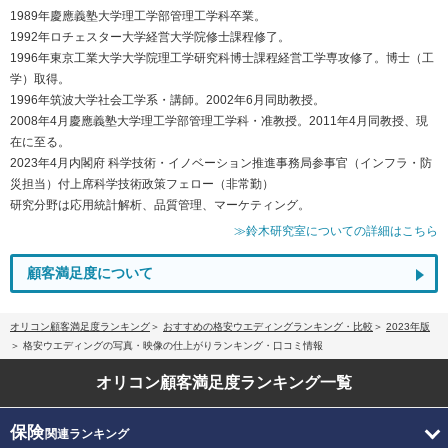
1989年慶應義塾大学理工学部管理工学科卒業。
1992年ロチェスター大学経営大学院修士課程修了。
1996年東京工業大学大学院理工学研究科博士課程経営工学専攻修了。博士（工
学）取得。
1996年筑波大学社会工学系・講師。2002年6月同助教授。
2008年4月慶應義塾大学理工学部管理工学科・准教授。2011年4月同教授、現
在に至る。
2023年4月内閣府 科学技術・イノベーション推進事務局参事官（インフラ・防
災担当）付上席科学技術政策フェロー（非常勤）
研究分野は応用統計解析、品質管理、マーケティング。
≫鈴木研究室についての詳細はこちら
顧客満足度について
オリコン顧客満足度ランキング
おすすめの格安ウエディングランキング・比較
2023年版
格安ウエディングの写真・映像の仕上がりランキング・口コミ情報
オリコン顧客満足度
ランキング一覧
保険
関連ランキング