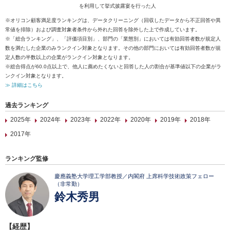
を利用して挙式披露宴を行った人
※オリコン顧客満足度ランキングは、データクリーニング（回収したデータから不正回答や異
常値を排除）および調査対象者条件から外れた回答を除外した上で作成しています。
※「総合ランキング」、「評価項目別」、部門の「業態別」においては有効回答者数が規定人
数を満たした企業のみランクイン対象となります。その他の部門においては有効回答者数が規
定人数の半数以上の企業がランクイン対象となります。
※総合得点が60.0点以上で、他人に薦めたくないと回答した人の割合が基準値以下の企業がラ
ンクイン対象となります。
≫ 詳細はこちら
過去ランキング
2025年
2024年
2023年
2022年
2020年
2019年
2018年
2017年
ランキング監修
慶應義塾大学理工学部教授／内閣府 上席科学技術政策フェロー
（非常勤）
鈴木秀男
【経歴】