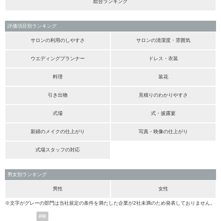
総合ランキング
評価項目別ランキング
サロンの利用のしやすさ
サロンの清潔度・雰囲気
ウエディングプランナー
ドレス・衣装
料理
装花
引き出物
見積りのわかりやすさ
式場
式・披露宴
新婦のメイクの仕上がり
写真・映像の仕上がり
式場スタッフの対応
男女別ランキング
男性
女性
※文字がグレーの部門は当社規定の条件を満たした企業が2社未満のため発表しておりません。
PR