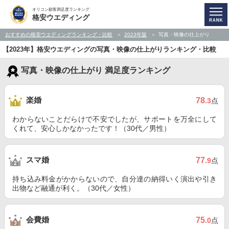
オリコン顧客満足度ランキング
格安ウエディング
おすすめの格安ウエディングランキング・比較
2023年版
写真・映像の仕上がり
【2023年】格安ウエディングの写真・映像の仕上がりランキング・比較
写真・映像の仕上がり 満足度ランキング
楽婚
78
.3
点
わからないことだらけで不安でしたが、サポートを万全にして
くれて、安心しかなかったです！（30代／男性）
スマ婚
77
.9
点
持ち込み料金がかからないので、自分達の納得いく演出や引き
出物など融通が利く。（30代／女性）
会費婚
75
.0
点