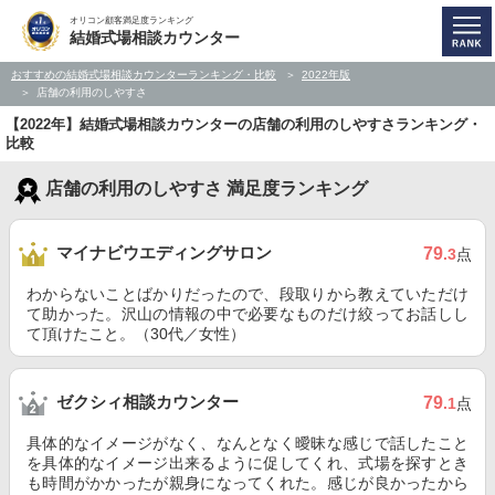
オリコン顧客満足度ランキング
結婚式場相談カウンター
おすすめの結婚式場相談カウンターランキング・比較
2022年版
店舗の利用のしやすさ
【2022年】結婚式場相談カウンターの店舗の利用のしやすさランキング・
比較
店舗の利用のしやすさ 満足度ランキング
マイナビウエディングサロン
79
.3
点
わからないことばかりだったので、段取りから教えていただけ
て助かった。沢山の情報の中で必要なものだけ絞ってお話しし
て頂けたこと。（30代／女性）
ゼクシィ相談カウンター
79
.1
点
具体的なイメージがなく、なんとなく曖昧な感じで話したこと
を具体的なイメージ出来るように促してくれ、式場を探すとき
も時間がかかったが親身になってくれた。感じが良かったから