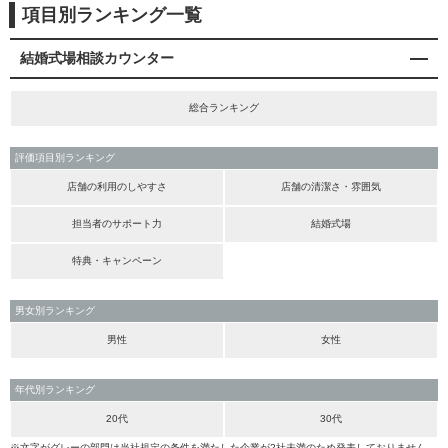
項目別ランキング一覧
結婚式場相談カウンター
総合ランキング
評価項目別ランキング
店舗の利用のしやすさ
店舗の清潔さ・雰囲気
担当者のサポート力
結婚式場
特典・キャンペーン
男女別ランキング
男性
女性
年代別ランキング
20代
30代
※文字がグレーの部門は当社規定の条件を満たした企業が2社未満のため発表しておりません。