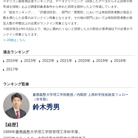
※オリコン顧客満足度ランキングは、データクリーニング（回収したデータから不正回答や異
常値を排除）および調査対象者条件から外れた回答を除外した上で作成しています。
※「総合ランキング」、「評価項目別」、部門の「業態別」においては有効回答者数が規定人
数を満たした企業のみランクイン対象となります。その他の部門においては有効回答者数が規
定人数の半数以上の企業がランクイン対象となります。
※総合得点が60.0点以上で、他人に薦めたくないと回答した人の割合が基準値以下の企業がラ
ンクイン対象となります。
≫ 詳細はこちら
過去ランキング
2024年
2023年
2022年
2021年
2020年
2019年
2018年
2017年
ランキング監修
慶應義塾大学理工学部教授／内閣府 上席科学技術政策フェロー
（非常勤）
鈴木秀男
【経歴】
1989年慶應義塾大学理工学部管理工学科卒業。