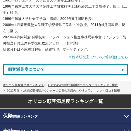
1992年ロチェスター大学経営大学院修士課程修了。
1996年東京工業大学大学院理工学研究科博士課程経営工学専攻修了。博士（工
学）取得。
1996年筑波大学社会工学系・講師。2002年6月同助教授。
2008年4月慶應義塾大学理工学部管理工学科・准教授。2011年4月同教授、現
在に至る。
2023年4月内閣府 科学技術・イノベーション推進事務局参事官（インフラ・防
災担当）付上席科学技術政策フェロー（非常勤）
研究分野は応用統計解析、品質管理、マーケティング。
≫鈴木研究室についての詳細はこちら
顧客満足度について
オリコン顧客満足度ランキング
おすすめの結婚式場相談カウンターランキング・比較
2022年版
結婚式場相談カウンターの店舗の利用のしやすさランキング・口コミ情報
オリコン顧客満足度
ランキング一覧
保険
関連ランキング