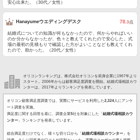
安心出来た。（30代／女性）
Hanayumeウエディングデスク
78
.3
点
結婚式についての知識が何もなかったので、何からやればいい
のか分からなかったが、色々と教えてくれたので安心した。式
場の最初の見積もりで確認した方がよいことなども教えてくれ
たので、助かった。（20代／女性）
オリコンランキングは、株式会社オリコンを前身企業に1967年より
スタート。2006年からは顧客満足度調査を開始。結婚式場相談カウ
ンターは、2017年よりランキングを発表しています。
オリコン顧客満足度調査では、実際にサービスを利用した
2,324
人にアンケ
ート調査を実施。
満足度に関する回答を基に、調査企業
5
社を対象にした「
結婚式場相談カウ
ンター
」ランキングを発表しています。
総合満足度だけでなく、様々な切り口から「
結婚式場相談カウンター
」を