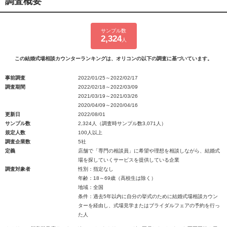
調査概要
サンプル数
2,324
人
この結婚式場相談カウンターランキングは、オリコンの以下の調査に基づいています。
事前調査
2022/01/25～2022/02/17
調査期間
2022/02/18～2022/03/09
2021/03/19～2021/03/26
2020/04/09～2020/04/16
更新日
2022/08/01
サンプル数
2,324人（調査時サンプル数3,071人）
規定人数
100人以上
調査企業数
5社
定義
店舗で「専門の相談員」に希望や理想を相談しながら、結婚式
場を探していくサービスを提供している企業
調査対象者
性別：指定なし
年齢：18～69歳（高校生は除く）
地域：全国
条件：過去5年以内に自分の挙式のために結婚式場相談カウン
ターを経由し、式場見学またはブライダルフェアの予約を行っ
た人