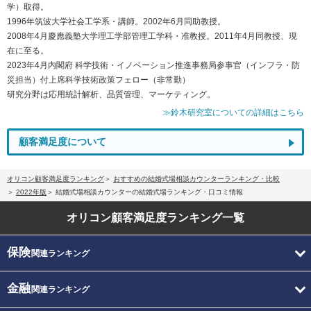
学）取得。
1996年筑波大学社会工学系・講師。2002年6月同助教授。
2008年4月慶應義塾大学理工学部管理工学科・准教授。2011年4月同教授、現
在に至る。
2023年4月内閣府 科学技術・イノベーション推進事務局参事官（インフラ・防
災担当）付上席科学技術政策フェロー（非常勤）
研究分野は応用統計解析、品質管理、マーケティング。
≫鈴木研究室についての詳細はこちら
顧客満足度について
オリコン顧客満足度ランキング
おすすめの結婚式場相談カウンターランキング・比較
2022年版
結婚式場相談カウンターの結婚式場ランキング・口コミ情報
オリコン顧客満足度
ランキング一覧
保険
関連ランキング
金融
関連ランキング