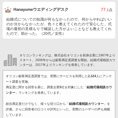
Hanayumeウエディングデスク
77
.1
点
結婚式についての知識が何もなかったので、何からやればいい
のか分からなかったが、色々と教えてくれたので安心した。式
場の最初の見積もりで確認した方がよいことなども教えてくれ
たので、助かった。（20代／女性）
オリコンランキングは、株式会社オリコンを前身企業に1967年より
スタート。2006年からは顧客満足度調査を開始。結婚式場相談カウ
ンターは、2017年よりランキングを発表しています。
オリコン顧客満足度調査では、実際にサービスを利用した
2,324
人にアンケ
ート調査を実施。
満足度に関する回答を基に、調査企業
5
社を対象にした「
結婚式場相談カウ
ンター
」ランキングを発表しています。
総合満足度だけでなく、様々な切り口から「
結婚式場相談カウンター
」を
評価。さらに回答者の口コミや評判といった、実際のユーザーの声も掲載
しています。