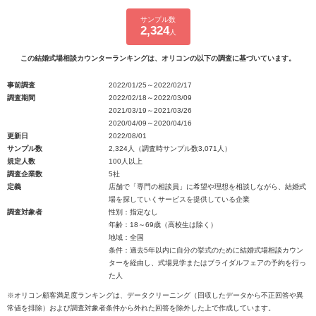
サンプル数
2,324
人
この結婚式場相談カウンターランキングは、オリコンの以下の調査に基づいています。
事前調査
2022/01/25～2022/02/17
調査期間
2022/02/18～2022/03/09
2021/03/19～2021/03/26
2020/04/09～2020/04/16
更新日
2022/08/01
サンプル数
2,324人（調査時サンプル数3,071人）
規定人数
100人以上
調査企業数
5社
定義
店舗で「専門の相談員」に希望や理想を相談しながら、結婚式
場を探していくサービスを提供している企業
調査対象者
性別：指定なし
年齢：18～69歳（高校生は除く）
地域：全国
条件：過去5年以内に自分の挙式のために結婚式場相談カウン
ターを経由し、式場見学またはブライダルフェアの予約を行っ
た人
※オリコン顧客満足度ランキングは、データクリーニング（回収したデータから不正回答や異
常値を排除）および調査対象者条件から外れた回答を除外した上で作成しています。