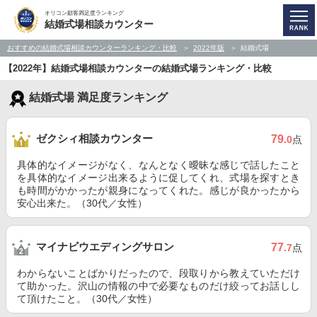
オリコン顧客満足度ランキング
結婚式場相談カウンター
おすすめの結婚式場相談カウンターランキング・比較
2022年版
結婚式場
【2022年】結婚式場相談カウンターの結婚式場ランキング・比較
結婚式場 満足度ランキング
ゼクシィ相談カウンター
79
.0
点
具体的なイメージがなく、なんとなく曖昧な感じで話したこと
を具体的なイメージ出来るように促してくれ、式場を探すとき
も時間がかかったが親身になってくれた。感じが良かったから
安心出来た。（30代／女性）
マイナビウエディングサロン
77
.7
点
わからないことばかりだったので、段取りから教えていただけ
て助かった。沢山の情報の中で必要なものだけ絞ってお話しし
て頂けたこと。（30代／女性）