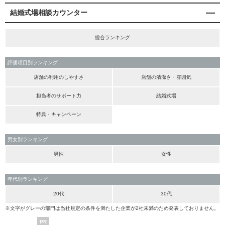
結婚式場相談カウンター
総合ランキング
評価項目別ランキング
店舗の利用のしやすさ
店舗の清潔さ・雰囲気
担当者のサポート力
結婚式場
特典・キャンペーン
男女別ランキング
男性
女性
年代別ランキング
20代
30代
※文字がグレーの部門は当社規定の条件を満たした企業が2社未満のため発表しておりません。
PR