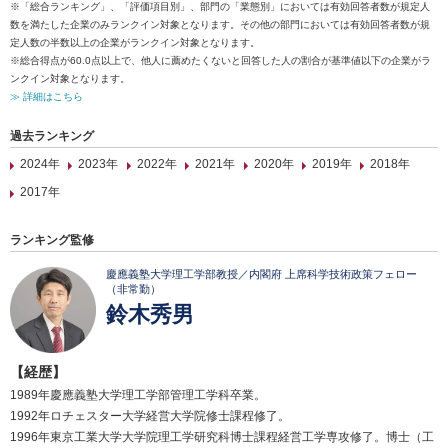
※「総合ランキング」、「評価項目別」、部門の「業態別」においては有効回答者数が規定人
数を満たした企業のみランクイン対象となります。その他の部門においては有効回答者数が規
定人数の半数以上の企業がランクイン対象となります。
※総合得点が60.0点以上で、他人に薦めたくないと回答した人の割合が基準値以下の企業がラ
ンクイン対象となります。
≫ 詳細はこちら
過去ランキング
2024年
2023年
2022年
2021年
2020年
2019年
2018年
2017年
ランキング監修
慶應義塾大学理工学部教授／内閣府 上席科学技術政策フェロー
（非常勤）
鈴木秀男
【経歴】
1989年慶應義塾大学理工学部管理工学科卒業。
1992年ロチェスター大学経営大学院修士課程修了。
1996年東京工業大学大学院理工学研究科博士課程経営工学専攻修了。博士（工