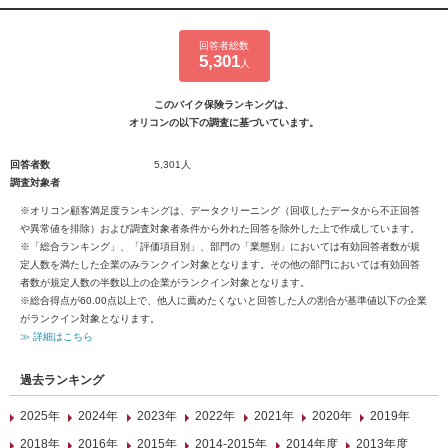
回答者総数
5,301
人
このバイク保険ランキングは、
オリコンの以下の調査に基づいています。
回答者数
5,301人
調査対象者
※オリコン顧客満足度ランキングは、データクリーニング（回収したデータから不正回答
や異常値を排除）および調査対象者条件から外れた回答を除外した上で作成しています。
※「総合ランキング」、「評価項目別」、部門の「業態別」においては有効回答者数が規
定人数を満たした企業のみランクイン対象となります。その他の部門においては有効回答
者数が規定人数の半数以上の企業がランクイン対象となります。
※総合得点が60.00点以上で、他人に薦めたくないと回答した人の割合が基準値以下の企業
がランクイン対象となります。
≫ 詳細はこちら
過去ランキング
2025年
2024年
2023年
2022年
2021年
2020年
2019年
2018年
2016年
2015年
2014-2015年
2014年度
2013年度