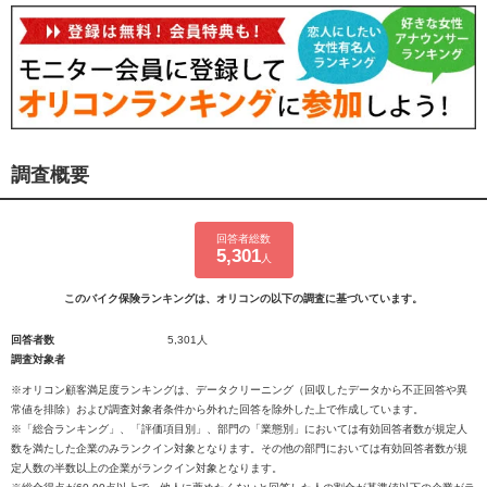
調査概要
回答者総数
5,301
人
このバイク保険ランキングは、オリコンの以下の調査に基づいています。
回答者数
5,301人
調査対象者
※オリコン顧客満足度ランキングは、データクリーニング（回収したデータから不正回答や異
常値を排除）および調査対象者条件から外れた回答を除外した上で作成しています。
※「総合ランキング」、「評価項目別」、部門の「業態別」においては有効回答者数が規定人
数を満たした企業のみランクイン対象となります。その他の部門においては有効回答者数が規
定人数の半数以上の企業がランクイン対象となります。