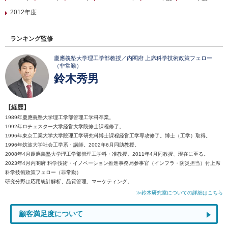
2012年度
ランキング監修
慶應義塾大学理工学部教授／内閣府 上席科学技術政策フェロー
（非常勤）
鈴木秀男
【経歴】
1989年慶應義塾大学理工学部管理工学科卒業。
1992年ロチェスター大学経営大学院修士課程修了。
1996年東京工業大学大学院理工学研究科博士課程経営工学専攻修了。博士（工学）取得。
1996年筑波大学社会工学系・講師。2002年6月同助教授。
2008年4月慶應義塾大学理工学部管理工学科・准教授。2011年4月同教授、現在に至る。
2023年4月内閣府 科学技術・イノベーション推進事務局参事官（インフラ・防災担当）付上席
科学技術政策フェロー（非常勤）
研究分野は応用統計解析、品質管理、マーケティング。
≫鈴木研究室についての詳細はこちら
顧客満足度について