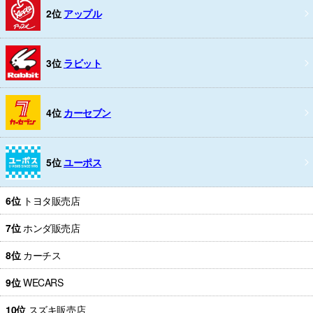
2位
アップル
3位
ラビット
4位
カーセブン
5位
ユーポス
6位
トヨタ販売店
7位
ホンダ販売店
8位
カーチス
9位
WECARS
10位
スズキ販売店