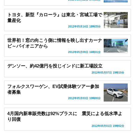
トヨタ、新型『カローラ』は東北・宮城工場で
量産化
2012年05月14日 18時35分
世界初！窓の向こう側に情報を映し出すカーナ
ビ～パイオニアから
2012年05月09日 16時31分
デンソー、約42億円を投じインドに新工場設立
2012年05月07日 19時10分
フォルクスワーゲン、EV試乗体験ツアー参加
者募集
2012年05月03日 10時00分
4月国内新車販売数は92%プラスに 震災による低水準よ
り回復
2012年05月01日 19時52分