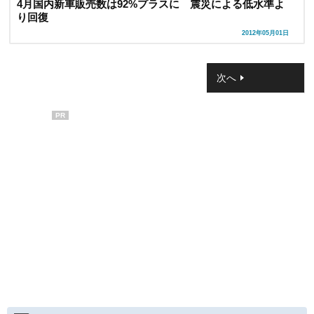
4月国内新車販売数は92%プラスに 震災による低水準よ
り回復
2012年05月01日
次へ
PR